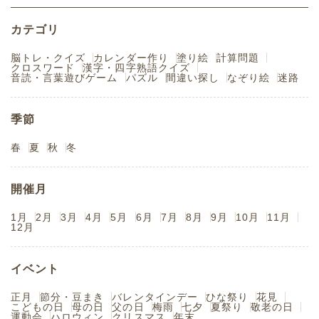
カテゴリ
脳トレ・クイズ
カレンダー作り
塗り絵
計算問題
クロスワード
漢字・四字熟語クイズ
音読・言葉遊びゲーム
パズル
間違い探し
なぞり絵
迷路
季節
春
夏
秋
冬
開催月
1月
2月
3月
4月
5月
6月
7月
8月
9月
10月
11月
12月
イベント
正月
節分・豆まき
バレンタインデー
ひな祭り
花見
こどもの日
母の日
父の日
梅雨
七夕
夏祭り
敬老の日
運動会
ハロウィン
クリスマス
年末