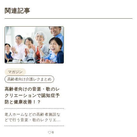
関連記事
マガジン
高齢者向け介護レクまとめ
高齢者向けの音楽・歌のレ
クリエーションで認知症予
防と健康改善！？
老人ホームなどの高齢者施設な
どで行う音楽・歌のレクリエー
ションには認知症予防の効果や
口腔機能などの改善効果が期待
6
できます。理学療法士が監修し