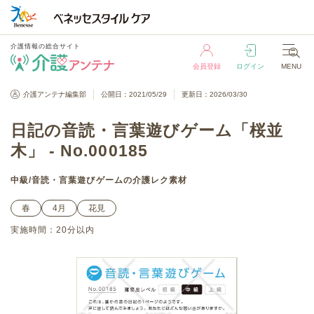
介護情報の総合サイト
会員登録
ログイン
MENU
介護情報の総合サイト
介護アンテナ編集部
公開日：2021/05/29
更新日：2026/03/30
会員登録
ログイン
MENU
日記の音読・言葉遊びゲーム「桜並
木」 - No.000185
中級
/
音読・言葉遊びゲーム
の介護レク素材
春
4月
花見
実施時間：
20分以内