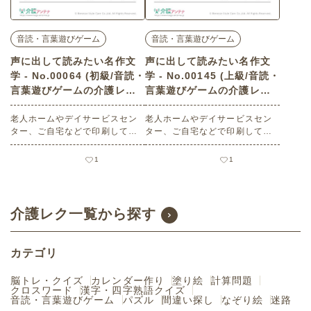
音読・言葉遊びゲーム
音読・言葉遊びゲーム
声に出して読みたい名作文
声に出して読みたい名作文
学 - No.00064 (初級/音読・
学 - No.00145 (上級/音読・
言葉遊びゲームの介護レク
言葉遊びゲームの介護レク
素材)
素材)
老人ホームやデイサービスセン
老人ホームやデイサービスセン
ター、ご自宅などで印刷してお
ター、ご自宅などで印刷してお
使いいただける無料の高齢者向
使いいただける無料の高齢者向
け介護レク素材（音読・言葉遊
け介護レク素材（音読・言葉遊
1
1
びゲーム・初級）です。
びゲーム・上級）です。
介護レク一覧から探す
カテゴリ
脳トレ・クイズ
カレンダー作り
塗り絵
計算問題
クロスワード
漢字・四字熟語クイズ
音読・言葉遊びゲーム
パズル
間違い探し
なぞり絵
迷路