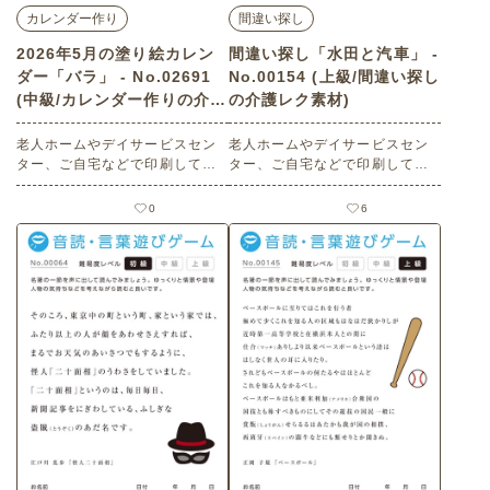
カレンダー作り
間違い探し
2026年5月の塗り絵カレン
間違い探し「水田と汽車」 -
ダー「バラ」 - No.02691
No.00154 (上級/間違い探し
(中級/カレンダー作りの介護
の介護レク素材)
レク素材)
老人ホームやデイサービスセン
老人ホームやデイサービスセン
ター、ご自宅などで印刷してお
ター、ご自宅などで印刷してお
使いいただける無料の高齢者向
使いいただける無料の高齢者向
け介護レク素材 2026年5月の塗
け介護レク素材（間違い探し・
0
6
り絵カレンダー「バラ」（カレ
上級）です。
ンダー作り・中級）です。 関連
キーワード：五月・皐月・Ma
y・５月・薔薇・ばら・花