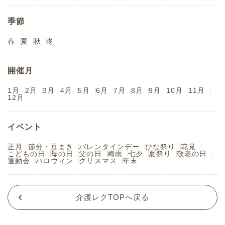
季節
春
夏
秋
冬
開催月
1月
2月
3月
4月
5月
6月
7月
8月
9月
10月
11月
12月
イベント
正月
節分・豆まき
バレンタインデー
ひな祭り
花見
こどもの日
母の日
父の日
梅雨
七夕
夏祭り
敬老の日
運動会
ハロウィン
クリスマス
年末
介護レクTOPへ戻る