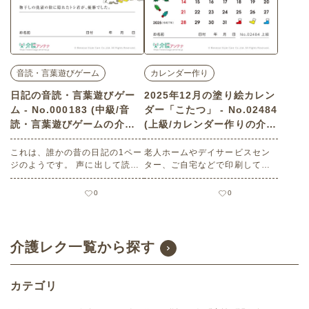
音読・言葉遊びゲーム
カレンダー作り
日記の音読・言葉遊びゲー
2025年12月の塗り絵カレン
ム - No.000183 (中級/音
ダー「こたつ」 - No.02484
読・言葉遊びゲームの介護
(上級/カレンダー作りの介護
レク素材)
レク素材)
これは、誰かの昔の日記の1ペー
老人ホームやデイサービスセン
ジのようです。 声に出して読ん
ター、ご自宅などで印刷してお
でみましょう。あなたにはどん
使いいただける無料の高齢者向
な思い出がありますか。 老人ホ
け介護レク素材 2025年12月の
0
0
ームやデイサービスセンター、
塗り絵カレンダー「こたつ」
ご自宅などで印刷してお使いい
（カレンダー作り・上級）で
ただける無料の高齢者向け介護
す。 関連キーワード：十二月・
レク素材（音読・言葉遊びゲー
師走・December・１２月・昭
介護レク一覧から探す
ム・中級）です。 関連キーワー
和の風景・炬燵・兄弟・みかん
ド：昭和・回想法・かくれん
ぼ・蔵・物干し・雪・おかっ
カテゴリ
ぱ・女の子