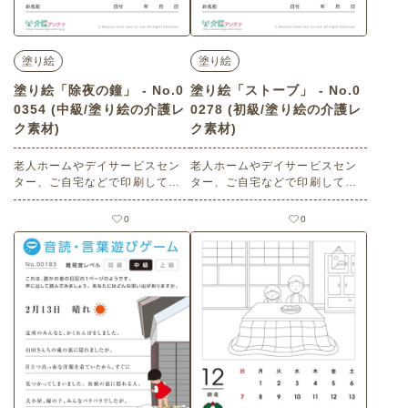
塗り絵
塗り絵
塗り絵「除夜の鐘」 - No.0
塗り絵「ストーブ」 - No.0
0354 (中級/塗り絵の介護レ
0278 (初級/塗り絵の介護レ
ク素材)
ク素材)
老人ホームやデイサービスセン
老人ホームやデイサービスセン
ター、ご自宅などで印刷してお
ター、ご自宅などで印刷してお
使いいただける無料の高齢者向
使いいただける無料の高齢者向
け介護レク素材（塗り絵・中
け介護レク素材（塗り絵・初
0
0
級）です。
級）です。