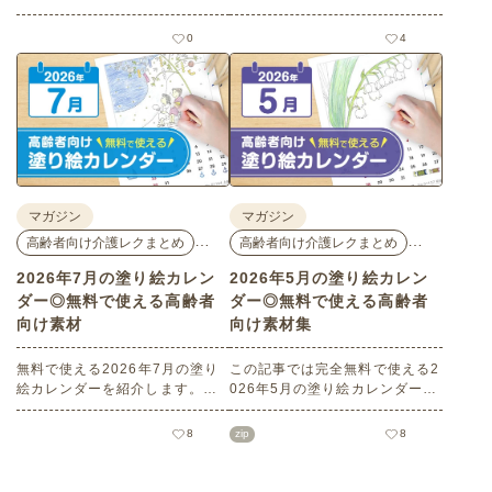
ご紹介します。人気で定番のお
ご紹介します。人気で定番のお
花モチーフのイラストや秋の思
花モチーフのイラストや夏の思
0
4
い出のイラストなど、使いやす
い出のイラストなど、使いやす
いレクリエーション素材満載で
い素材満載です！商用フリーで
す！商用フリーで無料のためお
無料のためお気軽にさまざまな
気軽にさまざまなシーンでお使
シーンでお使いいただけます。
いいただけます。
マガジン
マガジン
…
…
高齢者向け介護レクまとめ
高齢者向け介護レクまとめ
2026年7月の塗り絵カレン
2026年5月の塗り絵カレン
ダー◎無料で使える高齢者
ダー◎無料で使える高齢者
向け素材
向け素材集
無料で使える2026年7月の塗り
この記事では完全無料で使える2
絵カレンダーを紹介します。子
026年5月の塗り絵カレンダーを
どもから高齢者までどなたでも
ご紹介します。こどもの日や母
お使いいただけて、花や植物な
の日などの季節感を感じられる
8
zip
8
どの人気モチーフもあり、簡単
塗り絵が満載です！商用フリー
なものから大人の塗り絵など難
でさまざまなシーンで無制限で
易度も選べます！当サイトでし
お使いいただけます。