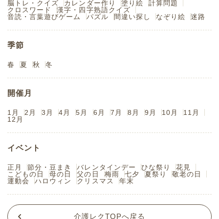
脳トレ・クイズ
カレンダー作り
塗り絵
計算問題
クロスワード
漢字・四字熟語クイズ
音読・言葉遊びゲーム
パズル
間違い探し
なぞり絵
迷路
季節
春
夏
秋
冬
開催月
1月
2月
3月
4月
5月
6月
7月
8月
9月
10月
11月
12月
イベント
正月
節分・豆まき
バレンタインデー
ひな祭り
花見
こどもの日
母の日
父の日
梅雨
七夕
夏祭り
敬老の日
運動会
ハロウィン
クリスマス
年末
介護レクTOPへ戻る