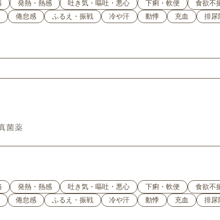
痛
発熱・熱感
吐き気・嘔吐・悪心
下痢・軟便
食欲不
倦怠感
ふるえ・振戦
冷や汗
動悸
充血
排尿
真菌薬
痛
発熱・熱感
吐き気・嘔吐・悪心
下痢・軟便
食欲不
倦怠感
ふるえ・振戦
冷や汗
動悸
充血
排尿