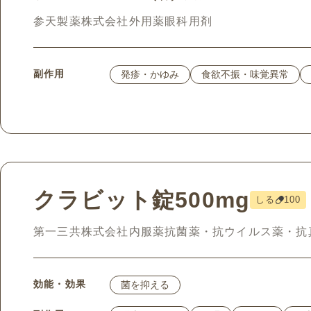
参天製薬株式会社
外用薬
眼科用剤
副作用
発疹・かゆみ
食欲不振・味覚異常
クラビット錠500mg
しる
100
第一三共株式会社
内服薬
抗菌薬・抗ウイルス薬・抗
効能・効果
菌を抑える