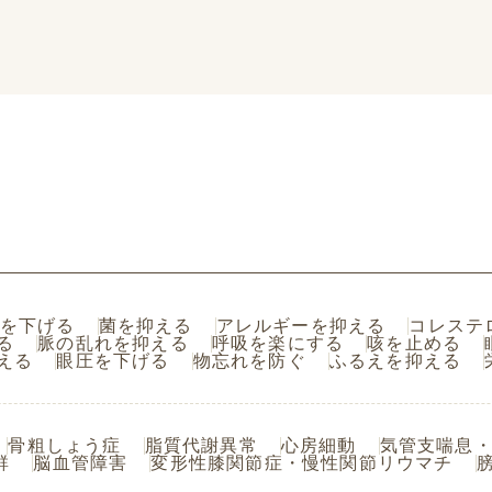
を下げる
菌を抑える
アレルギーを抑える
コレステ
る
脈の乱れを抑える
呼吸を楽にする
咳を止める
える
眼圧を下げる
物忘れを防ぐ
ふるえを抑える
骨粗しょう症
脂質代謝異常
心房細動
気管支喘息・
群
脳血管障害
変形性膝関節症・慢性関節リウマチ