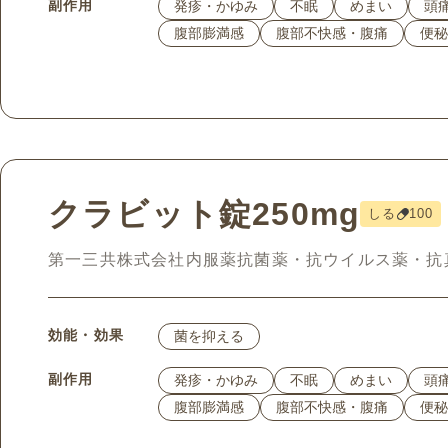
副作用
発疹・かゆみ
不眠
めまい
頭
腹部膨満感
腹部不快感・腹痛
便秘
クラビット錠250mg
しる
100
第一三共株式会社
内服薬
抗菌薬・抗ウイルス薬・抗
効能・効果
菌を抑える
副作用
発疹・かゆみ
不眠
めまい
頭
腹部膨満感
腹部不快感・腹痛
便秘