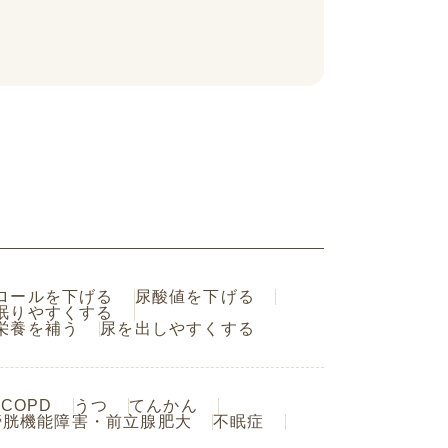
ロールを下げる
尿酸値を下げる
眠りやすくする
栄養を補う
尿を出しやすくする
COPD
うつ
てんかん
膀胱機能障害・前立腺肥大
不眠症