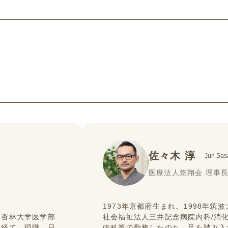
佐々木 淳
Jun Sas
医療法人悠翔会 理事
1973年京都府生まれ。1998年筑
、杏林大学医学部
社会福祉法人三井記念病院内科/消
を経て、現職。日
内科等で勤務したのち、足を踏み入