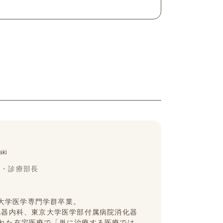
aki
長・診療部長
波大学医学専門学群卒業。
化器内科、東京大学医学部付属病院消化器
れた在宅医療で「単に治療する医療では