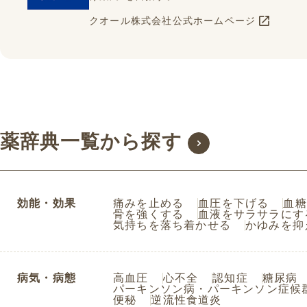
クオール
クオール株式会社公式ホームページ
株式会社
薬辞典一覧から探す
効能・効果
痛みを止める
血圧を下げる
血糖
骨を強くする
血液をサラサラにす
気持ちを落ち着かせる
かゆみを抑
病気・病態
高血圧
心不全
認知症
糖尿病
パーキンソン病・パーキンソン症候
便秘
逆流性食道炎