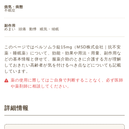
病気・病態
不眠症
副作用
めまい
頭痛
動悸
眠気・傾眠
このページではベルソムラ錠15mg（MSD株式会社｜抗不安
薬・睡眠薬）について、効能・効果や用法・用量、副作用な
どの基本情報と併せて、服薬介助のときに介護する方が理解
しておきたい高齢者が気を付けるべき点などについても記載
しています。
薬の使用に際してはご自身で判断することなく、必ず医師
や薬剤師に相談してください。
詳細情報