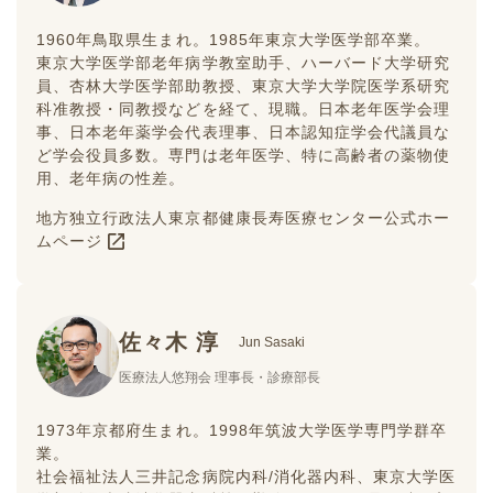
1960年鳥取県生まれ。1985年東京大学医学部卒業。
東京大学医学部老年病学教室助手、ハーバード大学研究
員、杏林大学医学部助教授、東京大学大学院医学系研究
科准教授・同教授などを経て、現職。日本老年医学会理
事、日本老年薬学会代表理事、日本認知症学会代議員な
ど学会役員多数。専門は老年医学、特に高齢者の薬物使
用、老年病の性差。
地方独立行政法人東京都健康長寿医療センター公式ホー
ムページ
佐々木 淳
Jun Sasaki
医療法人悠翔会 理事長・診療部長
1973年京都府生まれ。1998年筑波大学医学専門学群卒
業。
社会福祉法人三井記念病院内科/消化器内科、東京大学医