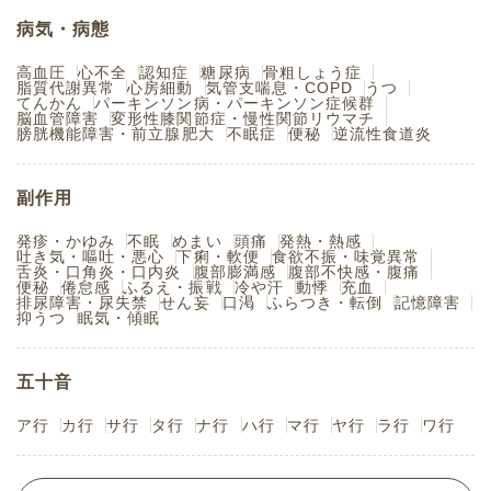
病気・病態
高血圧
心不全
認知症
糖尿病
骨粗しょう症
脂質代謝異常
心房細動
気管支喘息・COPD
うつ
てんかん
パーキンソン病・パーキンソン症候群
脳血管障害
変形性膝関節症・慢性関節リウマチ
膀胱機能障害・前立腺肥大
不眠症
便秘
逆流性食道炎
副作用
発疹・かゆみ
不眠
めまい
頭痛
発熱・熱感
吐き気・嘔吐・悪心
下痢・軟便
食欲不振・味覚異常
舌炎・口角炎・口内炎
腹部膨満感
腹部不快感・腹痛
便秘
倦怠感
ふるえ・振戦
冷や汗
動悸
充血
排尿障害・尿失禁
せん妄
口渇
ふらつき・転倒
記憶障害
抑うつ
眠気・傾眠
五十音
ア行
カ行
サ行
タ行
ナ行
ハ行
マ行
ヤ行
ラ行
ワ行