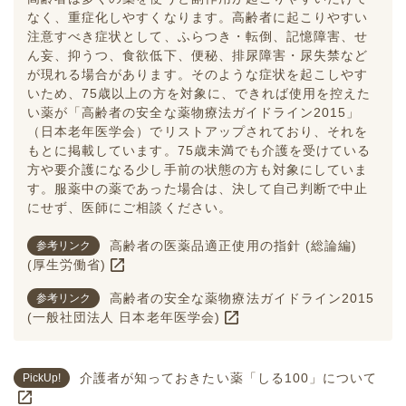
なく、重症化しやすくなります。高齢者に起こりやすい
注意すべき症状として、ふらつき・転倒、記憶障害、せ
ん妄、抑うつ、食欲低下、便秘、排尿障害・尿失禁など
が現れる場合があります。そのような症状を起こしやす
いため、75歳以上の方を対象に、できれば使用を控えた
い薬が「高齢者の安全な薬物療法ガイドライン2015」
（日本老年医学会）でリストアップされており、それを
もとに掲載しています。75歳未満でも介護を受けている
方や要介護になる少し手前の状態の方も対象にしていま
す。服薬中の薬であった場合は、決して自己判断で中止
にせず、医師にご相談ください。
高齢者の医薬品適正使用の指針 (総論編)
参考リンク
(厚生労働省)
高齢者の安全な薬物療法ガイドライン2015
参考リンク
(一般社団法人 日本老年医学会)
介護者が知っておきたい薬「しる100」について
PickUp!