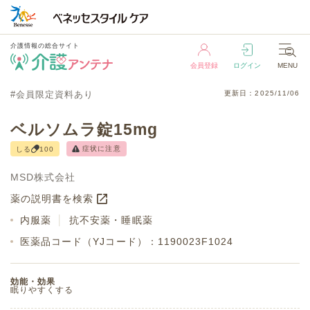
介護情報の総合サイト
会員登録
ログイン
MENU
介護情報の総合サイト
#会員限定資料あり
更新日：2025/11/06
会員登録
ログイン
MENU
ベルソムラ錠15mg
症状に注意
しる
100
MSD株式会社
薬の説明書を検索
内服薬
│
抗不安薬・睡眠薬
医薬品コード（YJコード）：1190023F1024
効能・効果
眠りやすくする