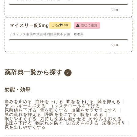
0
マイスリー錠5mg
しる
100
症状に注意
アステラス製薬株式会社
内服薬
抗不安薬・睡眠薬
0
薬辞典一覧から探す
効能・効果
痛みを止める
血圧を下げる
血糖を下げる
菌を抑える
アレルギーを抑える
コレステロールを下げる
尿酸値を下げる
骨を強くする
血液をサラサラにする
脈の乱れを抑える
呼吸を楽にする
咳を止める
眠りやすくする
気持ちを落ち着かせる
かゆみを抑える
眼圧を下げる
物忘れを防ぐ
ふるえを抑える
栄養を補う
尿を出しやすくする