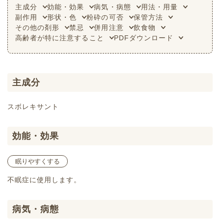
主成分
効能・効果
病気・病態
用法・用量
副作用
形状・色
粉砕の可否
保管方法
その他の剤形
禁忌
併用注意
飲食物
高齢者が特に注意すること
PDFダウンロード
主成分
スボレキサント
効能・効果
眠りやすくする
不眠症に使用します。
病気・病態