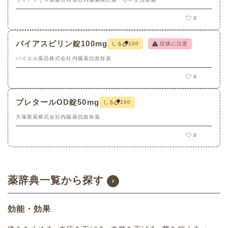
0
バイアスピリン錠100mg
しる
100
症状に注意
バイエル薬品株式会社
内服薬
抗血栓薬
0
プレタールOD錠50mg
しる
100
大塚製薬株式会社
内服薬
抗血栓薬
0
薬辞典一覧から探す
効能・効果