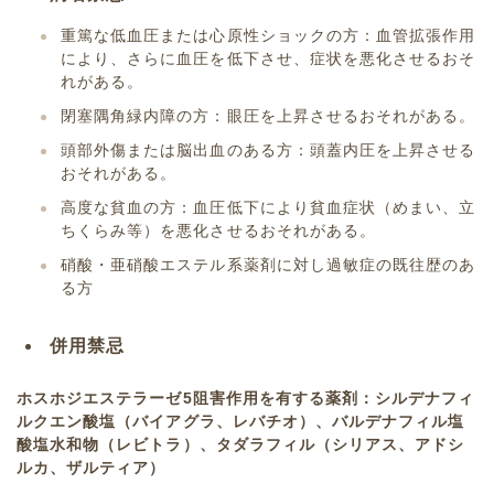
重篤な低血圧または心原性ショックの方：血管拡張作用
により、さらに血圧を低下させ、症状を悪化させるおそ
れがある。
閉塞隅角緑内障の方：眼圧を上昇させるおそれがある。
頭部外傷または脳出血のある方：頭蓋内圧を上昇させる
おそれがある。
高度な貧血の方：血圧低下により貧血症状（めまい、立
ちくらみ等）を悪化させるおそれがある。
硝酸・亜硝酸エステル系薬剤に対し過敏症の既往歴のあ
る方
併用禁忌
ホスホジエステラーゼ5阻害作用を有する薬剤：シルデナフィ
ルクエン酸塩（バイアグラ、レバチオ）、バルデナフィル塩
酸塩水和物（レビトラ）、タダラフィル（シリアス、アドシ
ルカ、ザルティア）