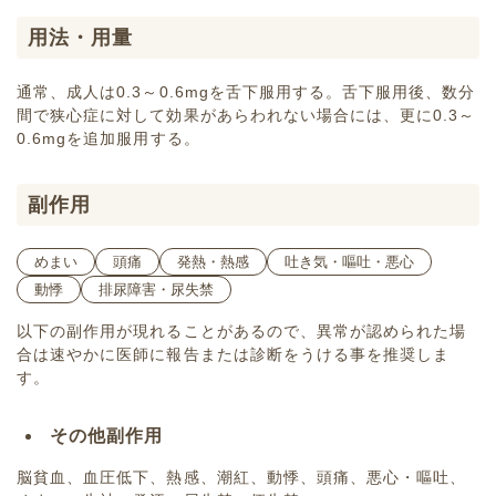
用法・用量
通常、成人は0.3～0.6mgを舌下服用する。舌下服用後、数分
間で狭心症に対して効果があらわれない場合には、更に0.3～
0.6mgを追加服用する。
副作用
めまい
頭痛
発熱・熱感
吐き気・嘔吐・悪心
動悸
排尿障害・尿失禁
以下の副作用が現れることがあるので、異常が認められた場
合は速やかに医師に報告または診断をうける事を推奨しま
す。
その他副作用
脳貧血、血圧低下、熱感、潮紅、動悸、頭痛、悪心・嘔吐、