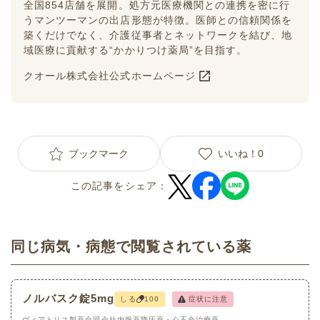
全国854店舗を展開。処方元医療機関との連携を密に行
うマンツーマンの出店形態が特徴。医師との信頼関係を
築くだけでなく、介護従事者とネットワークを結び、地
域医療に貢献する“かかりつけ薬局”を目指す。
クオール株式会社公式ホームページ
ブックマーク
いいね！
0
この記事をシェア：
同じ病気・病態で閲覧されている薬
ノルバスク錠5mg
しる
100
症状に注意
ヴィアトリス製薬合同会社
内服薬
降圧薬・心不全治療薬