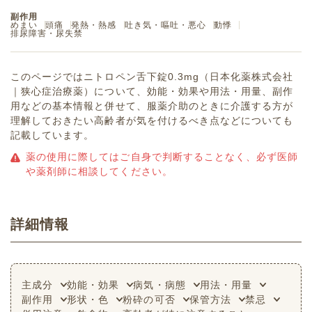
副作用
めまい
頭痛
発熱・熱感
吐き気・嘔吐・悪心
動悸
排尿障害・尿失禁
このページではニトロペン舌下錠0.3mg（日本化薬株式会社
｜狭心症治療薬）について、効能・効果や用法・用量、副作
用などの基本情報と併せて、服薬介助のときに介護する方が
理解しておきたい高齢者が気を付けるべき点などについても
記載しています。
薬の使用に際してはご自身で判断することなく、必ず医師
や薬剤師に相談してください。
詳細情報
主成分
効能・効果
病気・病態
用法・用量
副作用
形状・色
粉砕の可否
保管方法
禁忌