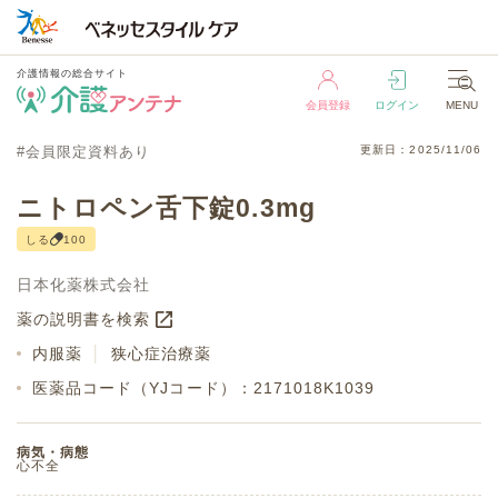
介護情報の総合サイト
会員登録
ログイン
MENU
介護情報の総合サイト
#会員限定資料あり
更新日：2025/11/06
会員登録
ログイン
MENU
ニトロペン舌下錠0.3mg
しる
100
日本化薬株式会社
薬の説明書を検索
内服薬
│
狭心症治療薬
医薬品コード（YJコード）：2171018K1039
病気・病態
心不全