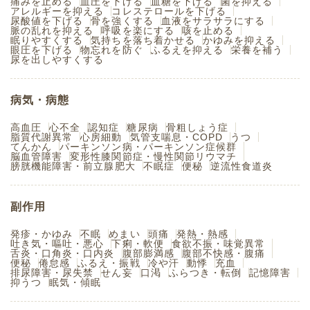
痛みを止める
血圧を下げる
血糖を下げる
菌を抑える
アレルギーを抑える
コレステロールを下げる
尿酸値を下げる
骨を強くする
血液をサラサラにする
脈の乱れを抑える
呼吸を楽にする
咳を止める
眠りやすくする
気持ちを落ち着かせる
かゆみを抑える
眼圧を下げる
物忘れを防ぐ
ふるえを抑える
栄養を補う
尿を出しやすくする
病気・病態
高血圧
心不全
認知症
糖尿病
骨粗しょう症
脂質代謝異常
心房細動
気管支喘息・COPD
うつ
てんかん
パーキンソン病・パーキンソン症候群
脳血管障害
変形性膝関節症・慢性関節リウマチ
膀胱機能障害・前立腺肥大
不眠症
便秘
逆流性食道炎
副作用
発疹・かゆみ
不眠
めまい
頭痛
発熱・熱感
吐き気・嘔吐・悪心
下痢・軟便
食欲不振・味覚異常
舌炎・口角炎・口内炎
腹部膨満感
腹部不快感・腹痛
便秘
倦怠感
ふるえ・振戦
冷や汗
動悸
充血
排尿障害・尿失禁
せん妄
口渇
ふらつき・転倒
記憶障害
抑うつ
眠気・傾眠