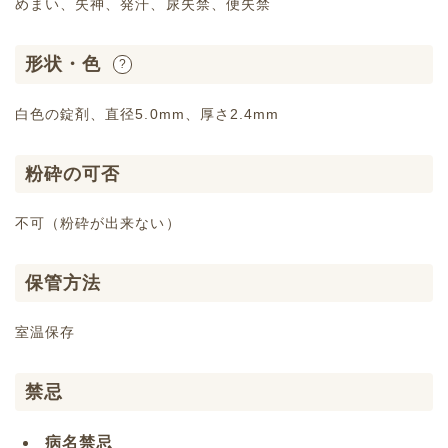
めまい、失神、発汗、尿失禁、便失禁
形状・色
?
白色の錠剤、直径5.0mm、厚さ2.4mm
粉砕の可否
不可（粉砕が出来ない）
保管方法
室温保存
禁忌
病名禁忌