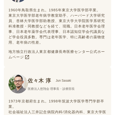
1960年鳥取県生まれ。1985年東京大学医学部卒業。
東京大学医学部老年病学教室助手、ハーバード大学研究
員、杏林大学医学部助教授、東京大学大学院医学系研究
科准教授・同教授などを経て、現職。日本老年医学会理
事、日本老年薬学会代表理事、日本認知症学会代議員な
ど学会役員多数。専門は老年医学、特に高齢者の薬物使
用、老年病の性差。
地方独立行政法人東京都健康長寿医療センター公式ホー
ムページ
佐々木 淳
Jun Sasaki
医療法人悠翔会 理事長・診療部長
1973年京都府生まれ。1998年筑波大学医学専門学群卒
業。
社会福祉法人三井記念病院内科/消化器内科、東京大学医