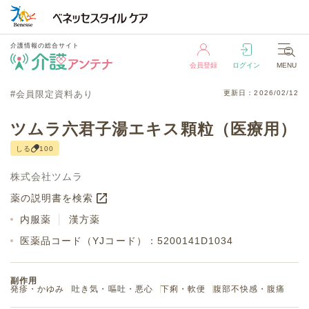
介護情報の総合サイト
会員登録
ログイン
MENU
介護情報の総合サイト
#会員限定資料あり
更新日：2026/02/12
会員登録
ログイン
MENU
ツムラ六君子湯エキス顆粒（医療用）
しる
100
株式会社ツムラ
薬の説明書を検索
内服薬
│
漢方薬
医薬品コード（YJコード）：5200141D1034
副作用
発疹・かゆみ
吐き気・嘔吐・悪心
下痢・軟便
腹部不快感・腹痛