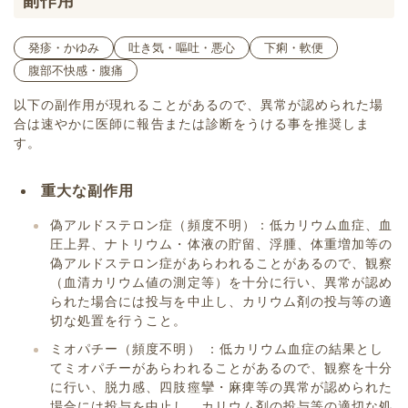
副作用
発疹・かゆみ
吐き気・嘔吐・悪心
下痢・軟便
腹部不快感・腹痛
以下の副作用が現れることがあるので、異常が認められた場
合は速やかに医師に報告または診断をうける事を推奨しま
す。
重大な副作用
偽アルドステロン症（頻度不明）：低カリウム血症、血
圧上昇、ナトリウム・体液の貯留、浮腫、体重増加等の
偽アルドステロン症があらわれることがあるので、観察
（血清カリウム値の測定等）を十分に行い、異常が認め
られた場合には投与を中止し、カリウム剤の投与等の適
切な処置を行うこと。
ミオパチー（頻度不明） ：低カリウム血症の結果とし
てミオパチーがあらわれることがあるので、観察を十分
に行い、脱力感、四肢痙攣・麻痺等の異常が認められた
場合には投与を中止し、カリウム剤の投与等の適切な処