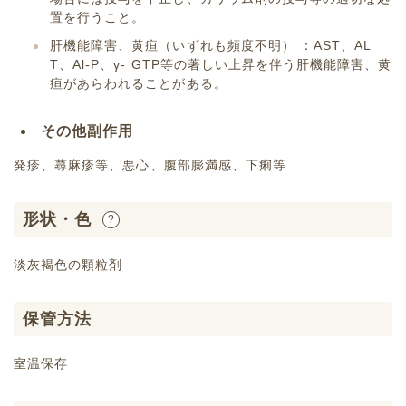
置を行うこと。
肝機能障害、黄疸（いずれも頻度不明） ：AST、AL
T、Al-P、γ- GTP等の著しい上昇を伴う肝機能障害、黄
疸があらわれることがある。
その他副作用
発疹、蕁麻疹等、悪心、腹部膨満感、下痢等
形状・色
?
淡灰褐色の顆粒剤
保管方法
室温保存