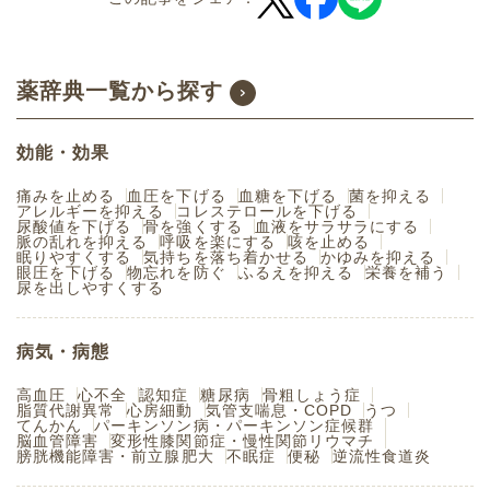
薬辞典一覧から探す
効能・効果
痛みを止める
血圧を下げる
血糖を下げる
菌を抑える
アレルギーを抑える
コレステロールを下げる
尿酸値を下げる
骨を強くする
血液をサラサラにする
脈の乱れを抑える
呼吸を楽にする
咳を止める
眠りやすくする
気持ちを落ち着かせる
かゆみを抑える
眼圧を下げる
物忘れを防ぐ
ふるえを抑える
栄養を補う
尿を出しやすくする
病気・病態
高血圧
心不全
認知症
糖尿病
骨粗しょう症
脂質代謝異常
心房細動
気管支喘息・COPD
うつ
てんかん
パーキンソン病・パーキンソン症候群
脳血管障害
変形性膝関節症・慢性関節リウマチ
膀胱機能障害・前立腺肥大
不眠症
便秘
逆流性食道炎