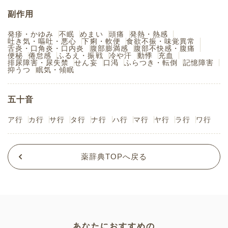
副作用
発疹・かゆみ
不眠
めまい
頭痛
発熱・熱感
吐き気・嘔吐・悪心
下痢・軟便
食欲不振・味覚異常
舌炎・口角炎・口内炎
腹部膨満感
腹部不快感・腹痛
便秘
倦怠感
ふるえ・振戦
冷や汗
動悸
充血
排尿障害・尿失禁
せん妄
口渇
ふらつき・転倒
記憶障害
抑うつ
眠気・傾眠
五十音
ア行
カ行
サ行
タ行
ナ行
ハ行
マ行
ヤ行
ラ行
ワ行
薬辞典TOPへ戻る
あなたにおすすめの