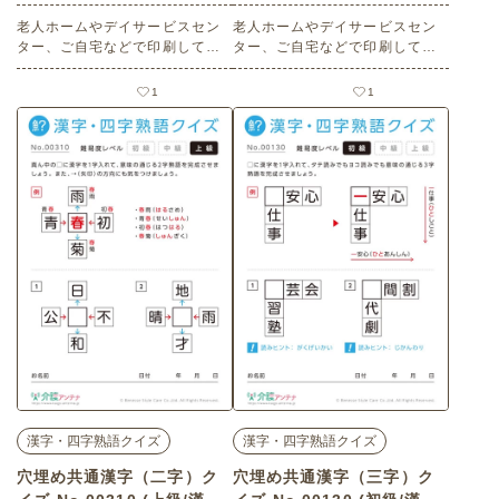
レク素材)
レク素材)
老人ホームやデイサービスセン
老人ホームやデイサービスセン
ター、ご自宅などで印刷してお
ター、ご自宅などで印刷してお
使いいただける無料の高齢者向
使いいただける無料の高齢者向
け介護レク素材（漢字・四字熟
け介護レク素材（漢字・四字熟
1
1
語クイズ・中級）です。
語クイズ・中級）です。
漢字・四字熟語クイズ
漢字・四字熟語クイズ
穴埋め共通漢字（二字）ク
穴埋め共通漢字（三字）ク