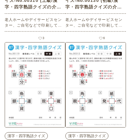
イズ-No.00310 (上級/漢
イズ-No.00130 (初級/漢
字・四字熟語クイズの介護
字・四字熟語クイズの介護
レク素材)
レク素材)
老人ホームやデイサービスセン
老人ホームやデイサービスセン
ター、ご自宅などで印刷してお
ター、ご自宅などで印刷してお
使いいただける無料の高齢者向
使いいただける無料の高齢者向
け介護レク素材（漢字・四字熟
け介護レク素材（漢字・四字熟
3
6
語クイズ・上級）です。
語クイズ・初級）です。
漢字・四字熟語クイズ
漢字・四字熟語クイズ