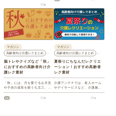
だきたい塗り絵や脳トレ、迷路
花モチーフのイラストや秋の思
0
などのレク素材を紹介します。
い出のイラストなど、使いやす
老人ホームやデイサービスでの
いレクリエーション素材満載で
レクリエーション、ご自宅での
す！商用フリーで無料のためお
趣味のお時間などさまざまなシ
気軽にさまざまなシーンでお使
ーンでぜひご活用ください。
いいただけます。
マガジン
マガジン
…
…
高齢者向け介護レクまとめ
高齢者向け介護レクまとめ
脳トレやクイズなど「秋」
夏祭りにちなんだレクリエ
におすすめの高齢者向け介
ーション！おすすめ高齢者
護レク素材
レク素材
「秋」には、月を愛でるお月見
介護アンテナでは、老人ホーム
や子供の成長を願う七五三、深
やデイサービスなど、介護施設
まる秋を鑑賞する紅葉狩りな
で使える高齢者向けレクリエー
ど、心を和ませるイベントがた
ション素材をたくさんご用意し
zip
3
1
くさんあります。今回は介護ア
ています。今回はそのなかか
ンテナオリジナルの秋におすす
ら、「夏祭り」にちなんだ塗り
めの高齢者向け介護レク素材を
絵や脳トレ・クイズをセレク
ご紹介します。窓越しに、色づ
ト。会員の方はすべて無料でご