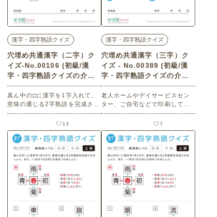
漢字・四字熟語クイズ
漢字・四字熟語クイズ
穴埋め共通漢字（二字）ク
穴埋め共通漢字（三字）ク
イズ-No.00106 (初級/漢
イズ - No.00389 (初級/漢
字・四字熟語クイズの介護
字・四字熟語クイズの介護
レク素材)
レク素材)
真ん中の□に漢字を1字入れて、
老人ホームやデイサービスセン
意味の通じる2字熟語を完成させ
ター、ご自宅などで印刷してお
ましょう。 また、→（矢印）の
使いいただける無料の高齢者向
方向にも気をつけましょう。 老
け介護レク素材（漢字・四字熟
13
7
人ホームやデイサービスセンタ
語クイズ・初級）です。
ー、ご自宅などで印刷してお使
いいただける無料の高齢者向け
介護レク素材（漢字・四字熟語
クイズ・初級）です。