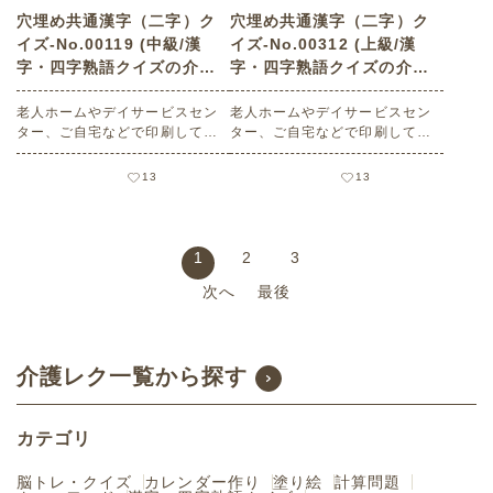
穴埋め共通漢字（二字）ク
穴埋め共通漢字（二字）ク
イズ-No.00119 (中級/漢
イズ-No.00312 (上級/漢
字・四字熟語クイズの介護
字・四字熟語クイズの介護
レク素材)
レク素材)
老人ホームやデイサービスセン
老人ホームやデイサービスセン
ター、ご自宅などで印刷してお
ター、ご自宅などで印刷してお
使いいただける無料の高齢者向
使いいただける無料の高齢者向
け介護レク素材（漢字・四字熟
け介護レク素材（漢字・四字熟
13
13
語クイズ・中級）です。
語クイズ・上級）です。
1
2
3
次へ
最後
介護レク一覧から探す
カテゴリ
脳トレ・クイズ
カレンダー作り
塗り絵
計算問題