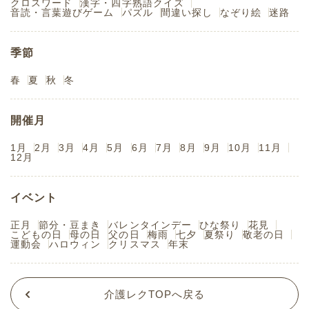
クロスワード
漢字・四字熟語クイズ
音読・言葉遊びゲーム
パズル
間違い探し
なぞり絵
迷路
季節
春
夏
秋
冬
開催月
1月
2月
3月
4月
5月
6月
7月
8月
9月
10月
11月
12月
イベント
正月
節分・豆まき
バレンタインデー
ひな祭り
花見
こどもの日
母の日
父の日
梅雨
七夕
夏祭り
敬老の日
運動会
ハロウィン
クリスマス
年末
介護レクTOPへ戻る