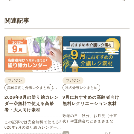
関連記事
マガジン
マガジン
…
高齢者向け介護レクまとめ
秋の介護レクまとめ
2026年9月の塗り絵カレン
9月におすすめの高齢者向け
ダー◎無料で使える高齢
無料レクリエーション素材
者・大人向け素材
敬老の日、秋分、お月見（十五
夜）や運動会などさまざまなイ
この記事では完全無料で使える2
ベント目白押しの9月。本記事で
026年9月の塗り絵カレンダーを
は9月にぜひチャレンジしていた
ご紹介します。人気で定番のお
zip
7