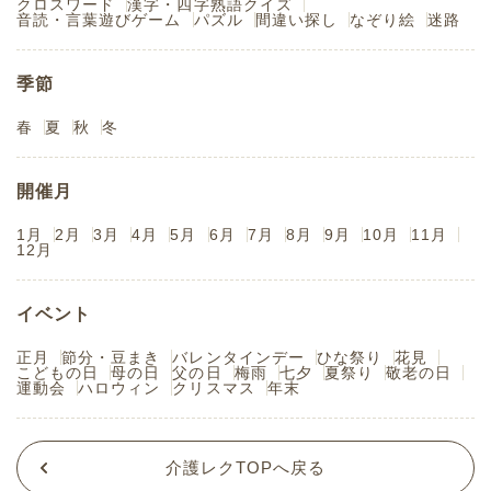
クロスワード
漢字・四字熟語クイズ
音読・言葉遊びゲーム
パズル
間違い探し
なぞり絵
迷路
季節
春
夏
秋
冬
開催月
1月
2月
3月
4月
5月
6月
7月
8月
9月
10月
11月
12月
イベント
正月
節分・豆まき
バレンタインデー
ひな祭り
花見
こどもの日
母の日
父の日
梅雨
七夕
夏祭り
敬老の日
運動会
ハロウィン
クリスマス
年末
介護レクTOPへ戻る