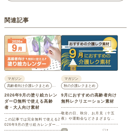
関連記事
マガジン
マガジン
…
高齢者向け介護レクまとめ
秋の介護レクまとめ
2026年9月の塗り絵カレン
9月におすすめの高齢者向け
ダー◎無料で使える高齢
無料レクリエーション素材
者・大人向け素材
敬老の日、秋分、お月見（十五
夜）や運動会などさまざまなイ
この記事では完全無料で使える2
ベント目白押しの9月。本記事で
026年9月の塗り絵カレンダーを
は9月にぜひチャレンジしていた
ご紹介します。人気で定番のお
zip
7