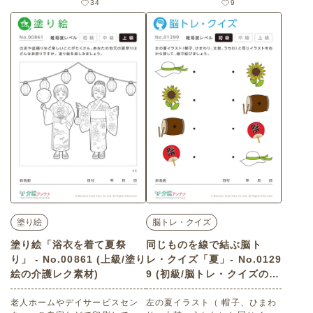
34
9
う。 老人ホームやデイサービス
上級）です。
センター、ご自宅などで印刷し
てお使いいただける無料の高齢
者向け介護レク素材（脳トレ・
クイズ・中級）です。 関連キー
ワード：脳トレ・クイズ・アイ
ス・お祭り・綿あめ・屋台・石
焼き芋・夜鳴きそば・おでん
塗り絵
脳トレ・クイズ
塗り絵「浴衣を着て夏祭
同じものを線で結ぶ脳ト
り」 - No.00861 (上級/塗り
レ・クイズ「夏」- No.0129
絵の介護レク素材)
9 (初級/脳トレ・クイズの介
護レク素材)
老人ホームやデイサービスセン
左の夏イラスト（ 帽子、ひまわ