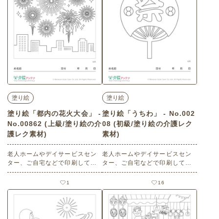
塗り絵
塗り絵
塗り絵「都内の花火大会」 -
塗り絵「うちわ」 - No.002
No.00862 (上級/塗り絵の介
08 (初級/塗り絵の介護レク
護レク素材)
素材)
老人ホームやデイサービスセン
老人ホームやデイサービスセン
ター、ご自宅などで印刷してお
ター、ご自宅などで印刷してお
使いいただける無料の高齢者向
使いいただける無料の高齢者向
け介護レク素材 塗り絵「都内の
け介護レク素材（塗り絵・初
1
16
花火大会」（塗り絵・上級）で
級）です。
す。 関連キーワード：八月・葉
月・August・夜空・打ち上げ