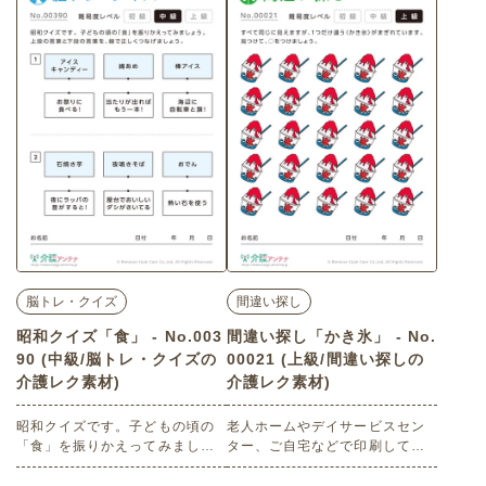
す。 関連キーワード：浴衣・こ
連キーワード：お面・かき氷・
ども・うちわ・夜空・光演出・
氷菓・わたあめ・浴衣・屋台・
観覧・イベント
賑わい・行事・提灯・風景
脳トレ・クイズ
間違い探し
昭和クイズ「食」 - No.003
間違い探し「かき氷」 - No.
90 (中級/脳トレ・クイズの
00021 (上級/間違い探しの
介護レク素材)
介護レク素材)
昭和クイズです。子どもの頃の
老人ホームやデイサービスセン
「食」を振りかえってみましょ
ター、ご自宅などで印刷してお
う。 上段の言葉と下段の言葉
使いいただける無料の高齢者向
を、線で正しくつなげましょ
け介護レク素材（間違い探し・