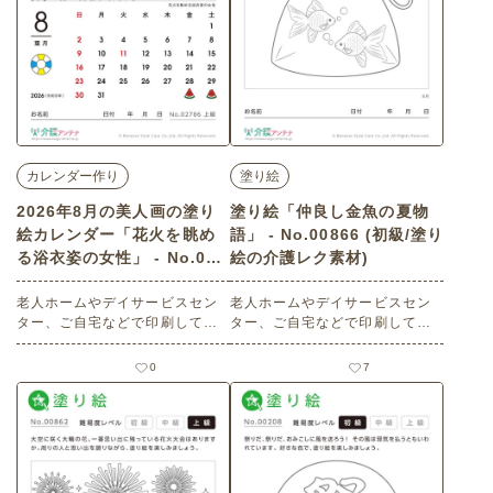
カレンダー作り
塗り絵
2026年8月の美人画の塗り
塗り絵「仲良し金魚の夏物
絵カレンダー「花火を眺め
語」 - No.00866 (初級/塗り
る浴衣姿の女性」 - No.027
絵の介護レク素材)
86 (上級/カレンダー作りの
介護レク素材)
老人ホームやデイサービスセン
老人ホームやデイサービスセン
ター、ご自宅などで印刷してお
ター、ご自宅などで印刷してお
使いいただける無料の高齢者向
使いいただける無料の高齢者向
け介護レク素材 2026年8月の美
け介護レク素材 塗り絵「仲良し
0
7
人画の塗り絵カレンダー「花火
金魚の夏物語」（塗り絵・初
を眺める浴衣姿の女性」（カレ
級）です。 関連キーワード：八
ンダー作り・上級）です。 関連
月・葉月・August・夏祭り・金
キーワード：うちわ・浴衣・人
魚すくい
物・鑑賞・光景・夜・女性