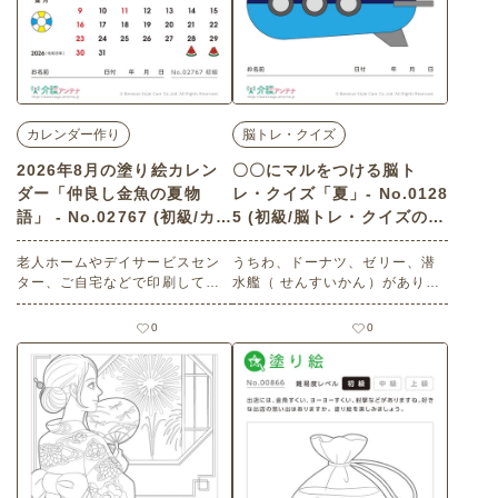
カレンダー作り
脳トレ・クイズ
2026年8月の塗り絵カレン
〇〇にマルをつける脳ト
ダー「仲良し金魚の夏物
レ・クイズ「夏」- No.0128
語」 - No.02767 (初級/カレ
5 (初級/脳トレ・クイズの介
ンダー作りの介護レク素材)
護レク素材)
老人ホームやデイサービスセン
うちわ、ドーナツ、ゼリー、潜
ター、ご自宅などで印刷してお
水艦（ せんすいかん）がありま
使いいただける無料の高齢者向
す。サイズが一番大きいものに○
け介護レク素材 2026年8月の塗
をつけましょう。 老人ホームや
0
0
り絵カレンダー「仲良し金魚の
デイサービスセンター、ご自宅
夏物語」（カレンダー作り・初
などで印刷してお使いいただけ
級）です。 関連キーワード：観
る無料の高齢者向け介護レク素
賞魚・水槽・魚・癒し・水辺生
材 〇〇にマルをつける脳トレ・
物
クイズ（脳トレ・クイズ・初
級）です。