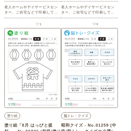
レク素材)
レク素材)
老人ホームやデイサービスセン
老人ホームやデイサービスセン
ター、ご自宅などで印刷してお
ター、ご自宅などで印刷してお
使いいただける無料の高齢者向
使いいただける無料の高齢者向
け介護レク素材 2026年8月の塗
け介護レク素材 2026年7月の塗
1
0
り絵カレンダー「盆踊り」（カ
り絵カレンダー「花火」（カレ
レンダー作り・中級）です。 関
ンダー作り・上級）です。 関連
連キーワード：浴衣・女の子・
キーワード：七月・文月・Jul
伝統行事・地域活動・音頭・文
y・７月・はなび・夜空・打ち上
化
げ・夏の風物詩
塗り絵
脳トレ・クイズ
塗り絵「8月 はっぴと提
昭和クイズ - No.01259 (中