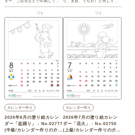
ター、ご自宅などで印刷してお
り、太鼓、うちわ）と同じイラ
使いいただける無料の高齢者向
ストを右から探して、線で結び
け介護レク素材 塗り絵「浴衣を
ましょう。 老人ホームやデイサ
1
1
着て夏祭り」（塗り絵・上級）
ービスセンター、ご自宅などで
です。 関連キーワード：八月・
印刷してお使いいただける無料
葉月・August・うちわ・綿あ
の高齢者向け介護レク素材 同じ
め・わたあめ・水ヨーヨー・提
ものを線で結ぶ脳トレ・クイズ
灯
「夏」（脳トレ・クイズ・初
級）です。
カレンダー作り
カレンダー作り
2026年8月の塗り絵カレン
2026年7月の塗り絵カレン
ダー「盆踊り」 - No.02777
ダー「花火」 - No.02750
(中級/カレンダー作りの介護
(上級/カレンダー作りの介護