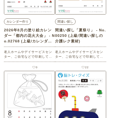
カレンダー作り
間違い探し
2026年8月の塗り絵カレン
間違い探し「夏祭り」 - No.
ダー「都内の花火大会」 - N
00250 (上級/間違い探しの
o.02768 (上級/カレンダー
介護レク素材)
作りの介護レク素材)
老人ホームやデイサービスセン
老人ホームやデイサービスセン
ター、ご自宅などで印刷してお
ター、ご自宅などで印刷してお
使いいただける無料の高齢者向
使いいただける無料の高齢者向
け介護レク素材 2026年8月の塗
け介護レク素材（間違い探し・
0
22
り絵カレンダー「都内の花火大
上級）です。
会」（カレンダー作り・上級）
です。 関連キーワード：ビル
群・都会・打上演出・夜景・光
景・大規模イベント