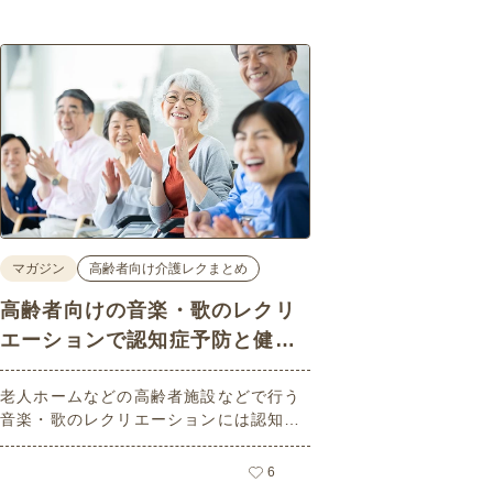
マガジン
高齢者向け介護レクまとめ
高齢者向けの音楽・歌のレクリ
エーションで認知症予防と健康
改善！？
老人ホームなどの高齢者施設などで行う
音楽・歌のレクリエーションには認知症
予防の効果や口腔機能などの改善効果が
期待できます。理学療法士が監修した体
6
操の要素があったり「回想法」にもなる