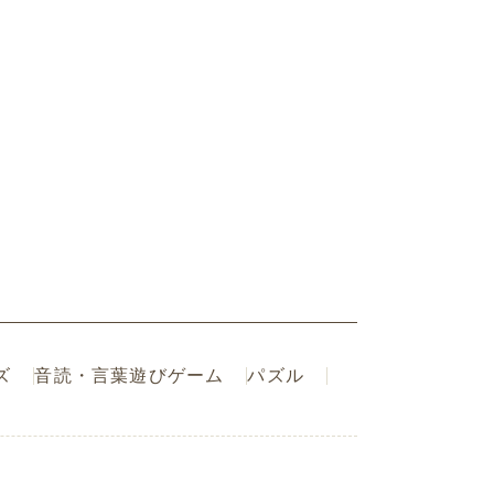
ズ
音読・言葉遊びゲーム
パズル