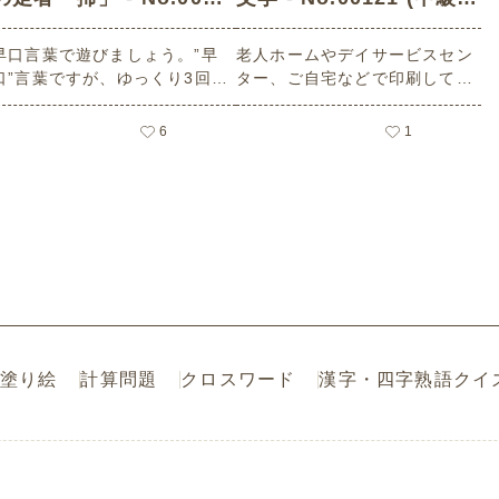
0 (中級/音読・言葉遊び
音読・言葉遊びゲームの
早口言葉で遊びましょう。”早
老人ホームやデイサービスセン
ゲームの介護レク素材)
介護レク素材)
口”言葉ですが、ゆっくり3回言
ター、ご自宅などで印刷してお
ってみましょう。 皆さんで順番
使いいただける無料の高齢者向
に言ってみるのもいいかもしれ
け介護レク素材（音読・言葉遊
6
1
せん。 老人ホームやデイサー
びゲーム・中級）です。
ビスセンター、ご自宅などで印
刷してお使いいただける無料の
高齢者向け介護レク素材（音
読・言葉遊びゲーム・中級）で
す。
塗り絵
計算問題
クロスワード
漢字・四字熟語クイ