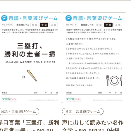
音読・言葉遊びゲーム
音読・言葉遊びゲーム
早口言葉「三塁打、勝利
声に出して読みたい名作
の走者一掃」 - No.0008
文学 - No.00121 (中級/