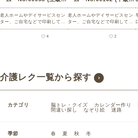
音読・言葉遊びゲームの
音読・言葉遊びゲームの
老人ホームやデイサービスセン
老人ホームやデイサービスセン
介護レク素材)
介護レク素材)
ター、ご自宅などで印刷してお
ター、ご自宅などで印刷してお
使いいただける無料の高齢者向
使いいただける無料の高齢者向
け介護レク素材（音読・言葉遊
け介護レク素材（音読・言葉遊
4
2
びゲーム・上級）です。
びゲーム・中級）です。
ま
介護レク一覧から探す
カテゴリ
脳トレ・クイズ
カレンダー作り
間違い探し
なぞり絵
迷路
季節
春
夏
秋
冬