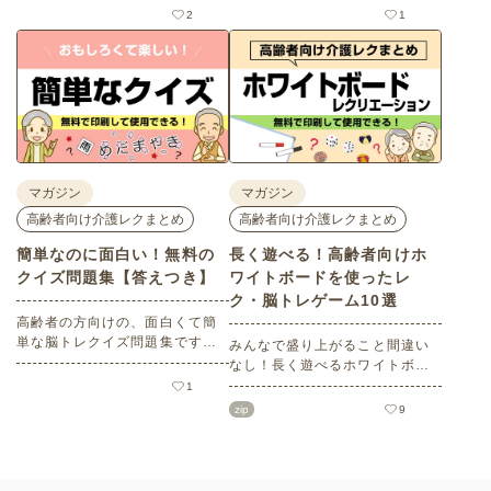
レク素材を多数ご用意していま
す。今回はそのなかから、春の
2
1
す。今回はそのなかから、「こ
レクリエーションにぴったりな
どもの日」にちなんだ素材をピ
「お花見」に関連したものをピ
ックアップしてご紹介。会員の
ックアップしました。会員の方
方はすべて無料・無制限でご利
は無料でお使いいただけます。
用いただけます。
マガジン
マガジン
高齢者向け介護レクまとめ
高齢者向け介護レクまとめ
簡単なのに面白い！無料の
長く遊べる！高齢者向けホ
クイズ問題集【答えつき】
ワイトボードを使ったレ
ク・脳トレゲーム10選
高齢者の方向けの、面白くて簡
単な脳トレクイズ問題集です。
みんなで盛り上がること間違い
問題用紙のPDFはA4サイズで無
なし！長く遊べるホワイトボー
料印刷可能。答え付きですか
ドを使った高齢者向けレクリエ
1
ら、便利に使えます。日々のレ
ーション・脳トレゲームを10種
zip
9
クリエーションを兼ねた頭の体
類ご紹介します。無料の会員登
操にご活用ください。
録でルールや進め方のほかに実
施時の参加者のレイアウトやホ
ワイトボードのイメージが記載