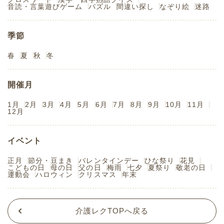
音読・言葉遊びゲーム
パズル
間違い探し
なぞり絵
迷路
季節
春
夏
秋
冬
開催月
1月
2月
3月
4月
5月
6月
7月
8月
9月
10月
11月
12月
イベント
正月
節分・豆まき
バレンタインデー
ひな祭り
花見
こどもの日
母の日
父の日
梅雨
七夕
夏祭り
敬老の日
運動会
ハロウィン
クリスマス
年末
介護レクTOPへ戻る