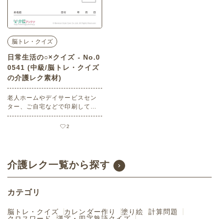
脳トレ・クイズ
日常生活の○×クイズ - No.0
0541 (中級/脳トレ・クイズ
の介護レク素材)
老人ホームやデイサービスセン
ター、ご自宅などで印刷してお
使いいただける無料の高齢者向
け介護レク素材（脳トレ・クイ
2
ズ・中級）です。
介護レク一覧から探す
カテゴリ
脳トレ・クイズ
カレンダー作り
塗り絵
計算問題
クロスワード
漢字・四字熟語クイズ