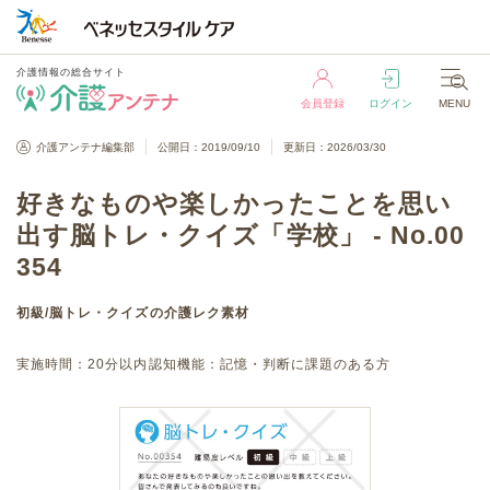
介護情報の総合サイト
会員登録
ログイン
MENU
介護情報の総合サイト
介護アンテナ編集部
公開日：2019/09/10
更新日：2026/03/30
会員登録
ログイン
MENU
好きなものや楽しかったことを思い
出す脳トレ・クイズ「学校」 - No.00
354
初級
/
脳トレ・クイズ
の介護レク素材
実施時間：
20分以内
認知機能：
記憶・判断に課題のある方