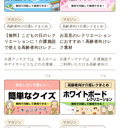
マガジン
マガジン
…
…
高齢者向け介護レクまとめ
高齢者向け介護レクまとめ
【無料】こどもの日のレク
お花見のレクリエーション
リエーションに！介護施設
におすすめ！高齢者向けレ
で使える高齢者向けレク素
ク素材
材
介護アンテナでは、老人ホーム
介護アンテナでは、介護施設で
やデイサービスなどの介護施設
ご利用いただける高齢者向けレ
でご利用いただける高齢者向け
ク素材を多数ご用意していま
レク素材を多数ご用意していま
す。今回はそのなかから、春の
2
1
す。今回はそのなかから、「こ
レクリエーションにぴったりな
どもの日」にちなんだ素材をピ
「お花見」に関連したものをピ
ックアップしてご紹介。会員の
ックアップしました。会員の方
方はすべて無料・無制限でご利
は無料でお使いいただけます。
用いただけます。
マガジン
マガジン