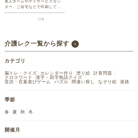
老人ホームやデイサービスセン
ター、ご自宅などで印刷してお
使いいただける無料の高齢者向
け介護レク素材（脳トレ・クイ
5
ズ・中級）です。
介護レク一覧から探す
カテゴリ
脳トレ・クイズ
カレンダー作り
塗り絵
計算問題
クロスワード
漢字・四字熟語クイズ
音読・言葉遊びゲーム
パズル
間違い探し
なぞり絵
迷路
季節
春
夏
秋
冬
開催月