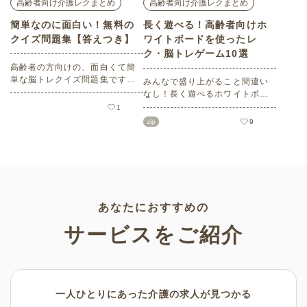
高齢者向け介護レクまとめ
高齢者向け介護レクまとめ
簡単なのに面白い！無料の
長く遊べる！高齢者向けホ
クイズ問題集【答えつき】
ワイトボードを使ったレ
ク・脳トレゲーム10選
高齢者の方向けの、面白くて簡
単な脳トレクイズ問題集です。
みんなで盛り上がること間違い
問題用紙のPDFはA4サイズで無
なし！長く遊べるホワイトボー
料印刷可能。答え付きですか
ドを使った高齢者向けレクリエ
1
ら、便利に使えます。日々のレ
ーション・脳トレゲームを10種
zip
9
クリエーションを兼ねた頭の体
類ご紹介します。無料の会員登
操にご活用ください。
録でルールや進め方のほかに実
施時の参加者のレイアウトやホ
ワイトボードのイメージが記載
されたPDFをダウンロードする
ことができます。ぜひ活用して
ください♪
あなたにおすすめの
サービスをご紹介
一人ひとりにあった介護の求人が見つかる