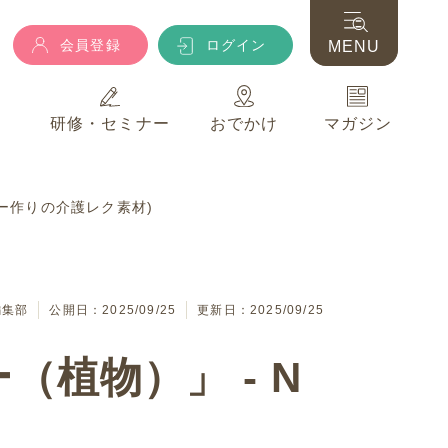
会員登録
ログイン
MENU
典
研修・セミナー
おでかけ
マガジン
会員登録
ログイン
MENU
ンダー作りの介護レク素材)
典
研修・セミナー
おでかけ
マガジン
編集部
公開日：2025/09/25
更新日：2025/09/25
（植物）」 - N