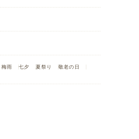
梅雨
七夕
夏祭り
敬老の日