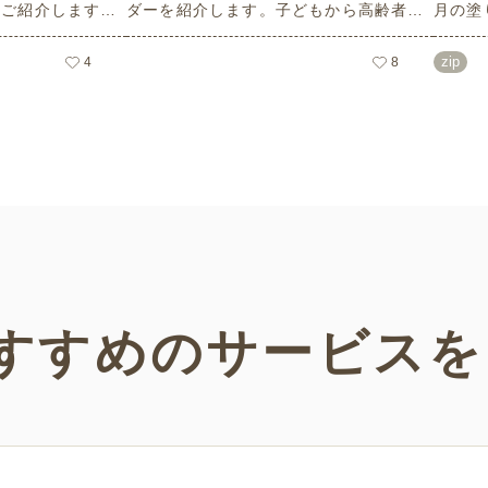
をご紹介します。
ダーを紹介します。子どもから高齢者ま
月の塗
ーフのイラストや
でどなたでもお使いいただけて、花や植
こども
など、使いやすい
物などの人気モチーフもあり、簡単なも
られる
zip
4
8
リーで無料のため
のから大人の塗り絵など難易度も選べま
さまざ
ーンでお使いいた
す！当サイトでしかダウンロードできな
だけま
い塗り絵素材です。ぜひさまざまなシー
ンでご活用ください。
すすめの
サービスを