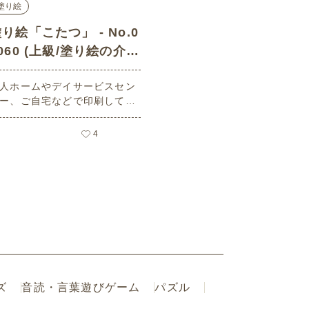
塗り絵
り絵「こたつ」 - No.0
060 (上級/塗り絵の介護
レク素材)
人ホームやデイサービスセン
ー、ご自宅などで印刷してお
いいただける無料の高齢者向
介護レク素材（塗り絵・上
4
）です。
ズ
音読・言葉遊びゲーム
パズル