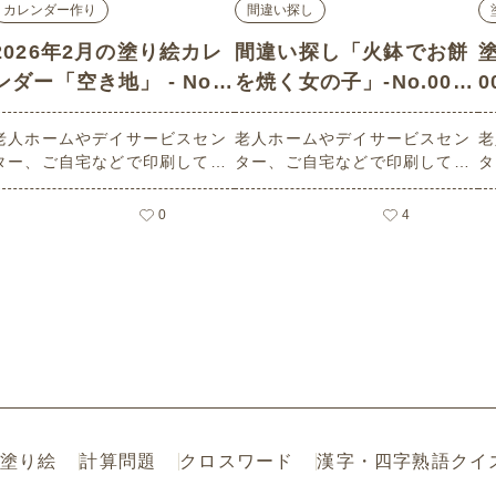
カレンダー作り
間違い探し
2026年2月の塗り絵カレ
間違い探し「火鉢でお餅
塗
ンダー「空き地」 - No.0
を焼く女の子」-No.0031
0
2577 (上級/カレンダー作
0 (上級/間違い探しの介
老人ホームやデイサービスセン
老人ホームやデイサービスセン
老
りの介護レク素材)
護レク素材)
ター、ご自宅などで印刷してお
ター、ご自宅などで印刷してお
タ
使いいただける無料の高齢者向
使いいただける無料の高齢者向
使
け介護レク素材 2026年2月の塗
け介護レク素材（間違い探し・
け
0
4
り絵カレンダー「空き地」（カ
上級）です。
級
レンダー作り・上級）です。 関
連キーワード：二月・如月・Fe
bruary・２月・昭和の風景・土
管
塗り絵
計算問題
クロスワード
漢字・四字熟語クイ