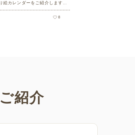
り絵カレンダーをご紹介します。
の日や母の日などの季節感を感じ
塗り絵が満載です！商用フリーで
8
まなシーンで無制限でお使いいた
す。
ご紹介