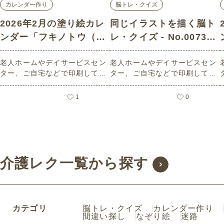
カレンダー作り
脳トレ・クイズ
2026年2月の塗り絵カレ
同じイラストを描く脳ト
ンダー「フキノトウ（植
レ・クイズ - No.00733
物）」 - No.02560 (中
(上級/脳トレ・クイズの
老人ホームやデイサービスセン
老人ホームやデイサービスセン
級/カレンダー作りの介護
介護レク素材)
ター、ご自宅などで印刷してお
ター、ご自宅などで印刷してお
レク素材)
使いいただける無料の高齢者向
使いいただける無料の高齢者向
け介護レク素材 2026年2月の塗
け介護レク素材（脳トレ・クイ
1
0
り絵カレンダー「フキノトウ
ズ・上級）です。
（植物）」（カレンダー作り・
中級）です。 関連キーワード：
二月・如月・February・２月・
ふきのとう・蕗の薹・山菜・野
菜
介護レク一覧から探す
カテゴリ
脳トレ・クイズ
カレンダー作り
間違い探し
なぞり絵
迷路