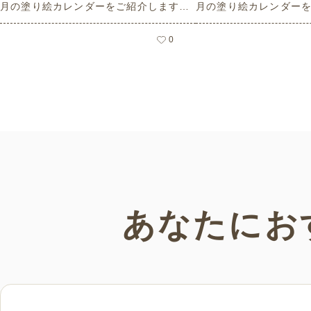
月の塗り絵カレンダーをご紹介します。
月の塗り絵カレンダー
人気で定番のお花モチーフのイラストや
人気で定番のお花モチ
秋の思い出のイラストなど、使いやすい
夏の思い出のイラスト
0
レクリエーション素材満載です！商用フ
素材満載です！商用フ
リーで無料のためお気軽にさまざまなシ
お気軽にさまざまなシ
ーンでお使いいただけます。
だけます。
あなたにお