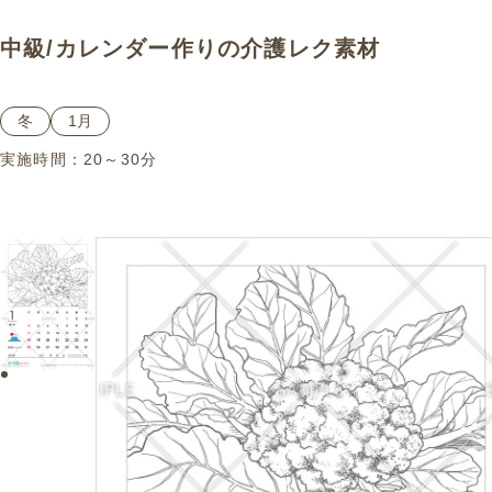
中級
/
カレンダー作り
の介護レク素材
冬
1月
実施時間：
20～30分