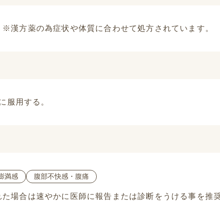
。※漢方薬の為症状や体質に合わせて処方されています。
間に服用する。
膨満感
腹部不快感・腹痛
れた場合は速やかに医師に報告または診断をうける事を推