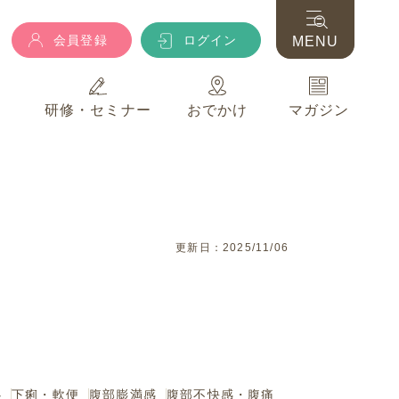
会員登録
ログイン
MENU
典
研修・セミナー
おでかけ
マガジン
会員登録
ログイン
MENU
典
研修・セミナー
おでかけ
マガジン
更新日：2025/11/06
心
下痢・軟便
腹部膨満感
腹部不快感・腹痛