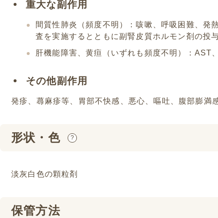
重大な副作用
間質性肺炎（頻度不明）：咳嗽、呼吸困難、発熱
査を実施するとともに副腎皮質ホルモン剤の投
肝機能障害、黄疸（いずれも頻度不明）：AST、
その他副作用
発疹、蕁麻疹等、胃部不快感、悪心、嘔吐、腹部膨満
形状・色
?
淡灰白色の顆粒剤
保管方法