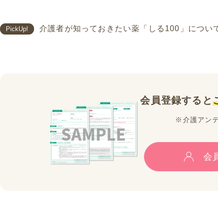
介護者が知っておきたい薬「しる100」につい
PickUp!
会員登録すると
※介護アン
会