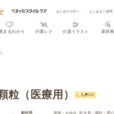
はじめての方へ
よくあるご質問
護まるわかり
介護レク
介護イラスト
薬辞
はじめての方へ
よくあるご質問
用）
護まるわかり
介護レク
介護イラスト
薬辞
顆粒（医療用）
しる
100
副作用
発疹・かゆみ
吐き気・嘔吐・悪