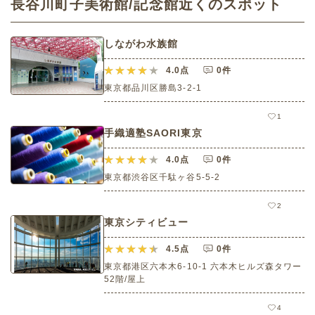
長谷川町子美術館/記念館近くのスポット
しながわ水族館
4.0
点
0件
東京都品川区勝島3-2-1
1
手織適塾SAORI東京
4.0
点
0件
東京都渋谷区千駄ヶ谷5-5-2
2
東京シティビュー
4.5
点
0件
東京都港区六本木6-10-1 六本木ヒルズ森タワー
52階/屋上
4