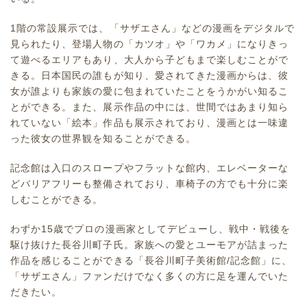
1階の常設展示では、「サザエさん」などの漫画をデジタルで
見られたり、登場人物の「カツオ」や「ワカメ」になりきっ
て遊べるエリアもあり、大人から子どもまで楽しむことがで
きる。日本国民の誰もが知り、愛されてきた漫画からは、彼
女が誰よりも家族の愛に包まれていたことをうかがい知るこ
とができる。また、展示作品の中には、世間ではあまり知ら
れていない「絵本」作品も展示されており、漫画とは一味違
った彼女の世界観を知ることができる。
記念館は入口のスロープやフラットな館内、エレベーターな
どバリアフリーも整備されており、車椅子の方でも十分に楽
しむことができる。
わずか15歳でプロの漫画家としてデビューし、戦中・戦後を
駆け抜けた長谷川町子氏。家族への愛とユーモアが詰まった
作品を感じることができる「長谷川町子美術館/記念館」に、
「サザエさん」ファンだけでなく多くの方に足を運んでいた
だきたい。