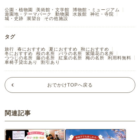
公園・植物園
美術館・文学館
博物館・ミュージアム
遊園地・テーマパーク
動物園
水族館
神社・寺院
城・史跡
展望台
その他施設
タグ
旅行
春におすすめ
夏におすすめ
秋におすすめ
冬におすすめ
桜の名所
バラの名所
紫陽花の名所
つつじの名所
藤の名所
紅葉の名所
梅の名所
利用料無料
車椅子貸出あり
割引あり
おでかけTOPへ戻る
関連記事