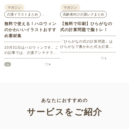
マガジン
マガジン
…
介護イラストまとめ
高齢者向け介護レクまとめ
無料で使える！ハロウィン
【無料で印刷】ひらがなの
のかわいいイラストおすす
式の計算問題で脳トレ！
め素材集
「ひらがなの式の計算問題」は
ひらがなで書かれた式を計算す
10月31日はハロウィンです。こ
る問題です。想像力やワーキン
の記事では、介護アンテナで扱
グメモリのトレーニングとして
う高齢者向けイラスト素材か
1
も活用できる脳トレ問題です。
ら、ハロウィンにちなんだおば
zip
4
こちらは会員登録をすると無料
けやかぼちゃなどの素材をご紹
でプリントすることができるの
介します。いずれも万人受けす
でぜひご活用ください！
るデザインで背景は透明処理済
み。商用利用もOKなので制作に
ご活用ください。
あなたにおすすめの
サービスをご紹介