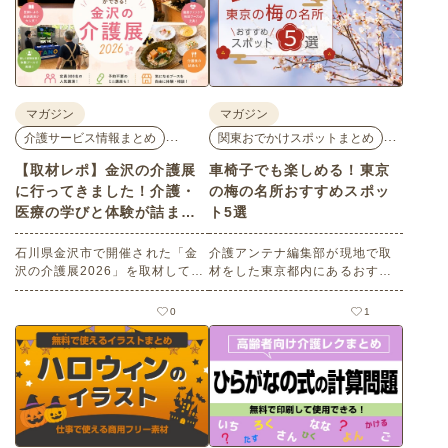
マガジン
マガジン
…
…
介護サービス情報まとめ
関東おでかけスポットまとめ
【取材レポ】金沢の介護展
車椅子でも楽しめる！東京
に行ってきました！介護・
の梅の名所おすすめスポッ
医療の学びと体験が詰まっ
ト5選
た1日。
石川県金沢市で開催された「金
介護アンテナ編集部が現地で取
沢の介護展2026」を取材してき
材をした東京都内にあるおすす
ました。医師による人気講演か
めの梅の名所を５選紹介しま
ら、気軽に参加できるミニ講
す。見どころはもちろんのこと
0
1
座、体験型の企業ブースまで、
バリアフリーの設備面について
介護・医療・健康の“学び・体
も紹介しているので、介護施設
験・相談”が一度にできる、見ど
などでの外出アクティビティの
ころ満載のイベントの様子をレ
事前チェックの際にぜひ参考に
ポートします。
してください。