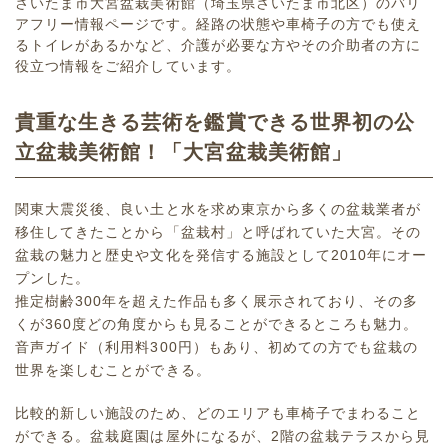
さいたま市大宮盆栽美術館（埼玉県さいたま市北区）のバリ
アフリー情報ページです。経路の状態や車椅子の方でも使え
るトイレがあるかなど、介護が必要な方やその介助者の方に
役立つ情報をご紹介しています。
貴重な生きる芸術を鑑賞できる世界初の公
立盆栽美術館！「大宮盆栽美術館」
関東大震災後、良い土と水を求め東京から多くの盆栽業者が
移住してきたことから「盆栽村」と呼ばれていた大宮。その
盆栽の魅力と歴史や文化を発信する施設として2010年にオー
プンした。
推定樹齢300年を超えた作品も多く展示されており、その多
くが360度どの角度からも見ることができるところも魅力。
音声ガイド（利用料300円）もあり、初めての方でも盆栽の
世界を楽しむことができる。
比較的新しい施設のため、どのエリアも車椅子でまわること
ができる。盆栽庭園は屋外になるが、2階の盆栽テラスから見