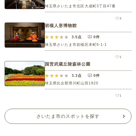
埼玉県さいたま市北区大成町3丁目47番
3
岩槻人形博物館
3.5
点
0件
埼玉県さいたま市岩槻区本町6-1-1
1
国営武蔵丘陵森林公園
3.3
点
0件
埼玉県比企郡滑川町山田1920
1
さいたま市のスポットを探す