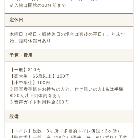
※入館は閉館の30分前まで
定休日
木曜日（祝日・振替休日の場合は直後の平日）、年末年
始、臨時休館日あり
予算・費用
【一般】310円
【高大生・65歳以上】150円
【小中学生】100円
※障害者手帳をお持ちの方と、付き添いの方1名は半額
※20人以上団体割引あり
※音声ガイド利用料金300円
設備
【トイレ】総数：3ヶ所（多目的トイレ併設：3ヶ所）
【駐車場】一般：有（39台）/優先：有 ※いずれも予約