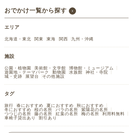
おでかけ一覧から探す
エリア
北海道・東北
関東
東海
関西
九州・沖縄
施設
公園・植物園
美術館・文学館
博物館・ミュージアム
遊園地・テーマパーク
動物園
水族館
神社・寺院
城・史跡
展望台
その他施設
タグ
旅行
春におすすめ
夏におすすめ
秋におすすめ
冬におすすめ
桜の名所
バラの名所
紫陽花の名所
つつじの名所
藤の名所
紅葉の名所
梅の名所
利用料無料
車椅子貸出あり
割引あり