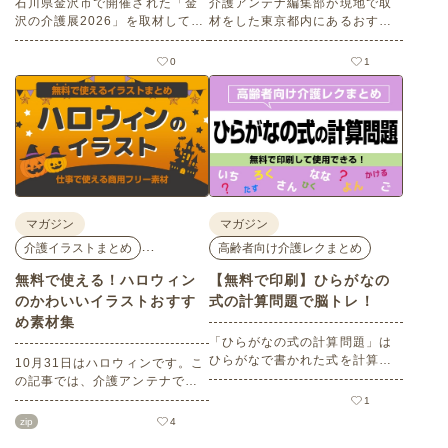
石川県金沢市で開催された「金
介護アンテナ編集部が現地で取
沢の介護展2026」を取材してき
材をした東京都内にあるおすす
ました。医師による人気講演か
めの梅の名所を５選紹介しま
ら、気軽に参加できるミニ講
す。見どころはもちろんのこと
0
1
座、体験型の企業ブースまで、
バリアフリーの設備面について
介護・医療・健康の“学び・体
も紹介しているので、介護施設
験・相談”が一度にできる、見ど
などでの外出アクティビティの
ころ満載のイベントの様子をレ
事前チェックの際にぜひ参考に
ポートします。
してください。
マガジン
マガジン
…
介護イラストまとめ
高齢者向け介護レクまとめ
無料で使える！ハロウィン
【無料で印刷】ひらがなの
のかわいいイラストおすす
式の計算問題で脳トレ！
め素材集
「ひらがなの式の計算問題」は
ひらがなで書かれた式を計算す
10月31日はハロウィンです。こ
る問題です。想像力やワーキン
の記事では、介護アンテナで扱
グメモリのトレーニングとして
う高齢者向けイラスト素材か
1
も活用できる脳トレ問題です。
ら、ハロウィンにちなんだおば
zip
4
こちらは会員登録をすると無料
けやかぼちゃなどの素材をご紹