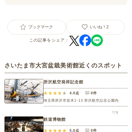
ブックマーク
いいね！
2
この記事をシェア：
さいたま市大宮盆栽美術館近くのスポット
所沢航空発祥記念館
4.0
点
0件
埼玉県所沢市並木1-13 所沢航空記念公園内
3
鉄道博物館
5.0
点
0件