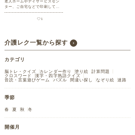
老人ホームやデイサービスセン
ター、ご自宅などで印刷してお
使いいただける無料の高齢者向
け介護レク素材（クロスワー
1
ド・初級）です。
介護レク一覧から探す
カテゴリ
脳トレ・クイズ
カレンダー作り
塗り絵
計算問題
クロスワード
漢字・四字熟語クイズ
音読・言葉遊びゲーム
パズル
間違い探し
なぞり絵
迷路
季節
春
夏
秋
冬
開催月