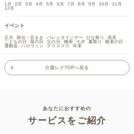
1月
2月
3月
4月
5月
6月
7月
8月
9月
10月
11月
12月
イベント
正月
節分・豆まき
バレンタインデー
ひな祭り
花見
こどもの日
母の日
父の日
梅雨
七夕
夏祭り
敬老の日
運動会
ハロウィン
クリスマス
年末
介護レクTOPへ戻る
あなたにおすすめの
サービスをご紹介