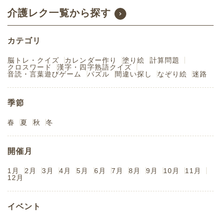
介護レク一覧から探す
カテゴリ
脳トレ・クイズ
カレンダー作り
塗り絵
計算問題
クロスワード
漢字・四字熟語クイズ
音読・言葉遊びゲーム
パズル
間違い探し
なぞり絵
迷路
季節
春
夏
秋
冬
開催月
1月
2月
3月
4月
5月
6月
7月
8月
9月
10月
11月
12月
イベント