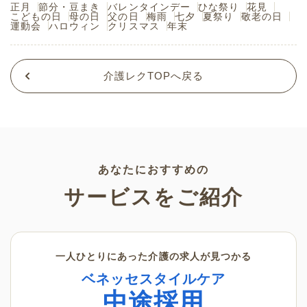
正月
節分・豆まき
バレンタインデー
ひな祭り
花見
こどもの日
母の日
父の日
梅雨
七夕
夏祭り
敬老の日
運動会
ハロウィン
クリスマス
年末
介護レクTOPへ戻る
あなたにおすすめの
サービスをご紹介
一人ひとりにあった介護の求人が見つかる
ベネッセスタイルケア
中途採用