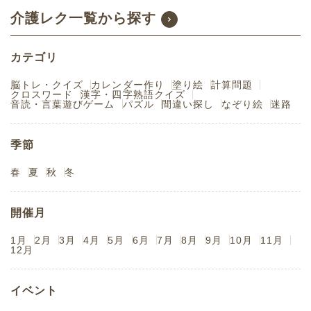
介護レク一覧から探す
カテゴリ
脳トレ・クイズ
カレンダー作り
塗り絵
計算問題
クロスワード
漢字・四字熟語クイズ
音読・言葉遊びゲーム
パズル
間違い探し
なぞり絵
迷路
季節
春
夏
秋
冬
開催月
1月
2月
3月
4月
5月
6月
7月
8月
9月
10月
11月
12月
イベント