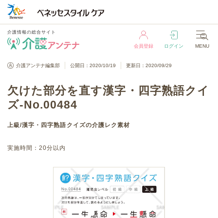
介護情報の総合サイト
会員登録
ログイン
MENU
介護情報の総合サイト
介護アンテナ編集部
公開日：2020/10/19
更新日：2020/09/29
会員登録
ログイン
MENU
欠けた部分を直す漢字・四字熟語クイ
ズ-No.00484
上級
/
漢字・四字熟語クイズ
の介護レク素材
実施時間：
20分以内