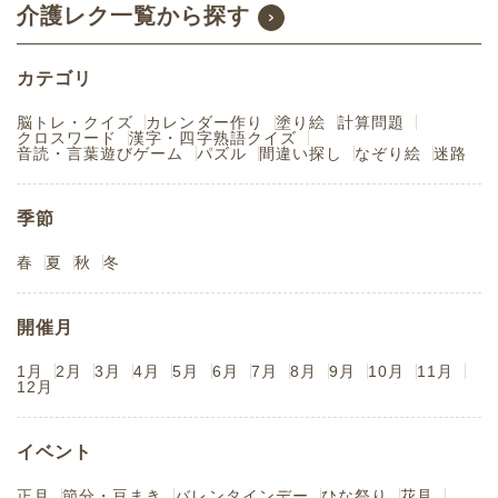
介護レク一覧から探す
カテゴリ
脳トレ・クイズ
カレンダー作り
塗り絵
計算問題
クロスワード
漢字・四字熟語クイズ
音読・言葉遊びゲーム
パズル
間違い探し
なぞり絵
迷路
季節
春
夏
秋
冬
開催月
1月
2月
3月
4月
5月
6月
7月
8月
9月
10月
11月
12月
イベント
正月
節分・豆まき
バレンタインデー
ひな祭り
花見