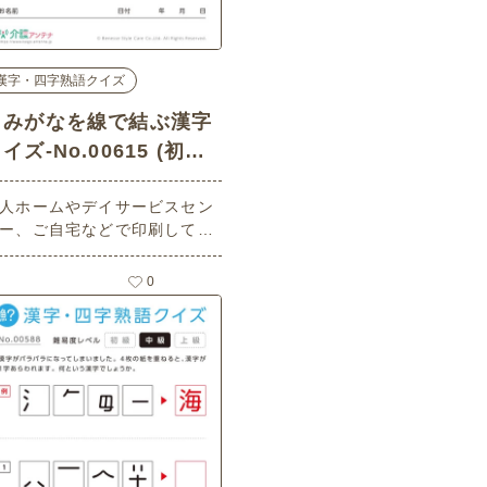
漢字・四字熟語クイズ
よみがなを線で結ぶ漢字
イズ-No.00615 (初級/
漢字・四字熟語クイズの
人ホームやデイサービスセン
介護レク素材)
ー、ご自宅などで印刷してお
いいただける無料の高齢者向
介護レク素材 よみがなを線で
0
ぶ漢字クイズ（漢字・四字熟
クイズ・初級）（野菜編）で
。