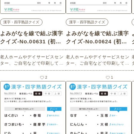
漢字・四字熟語クイズ
漢字・四字熟語クイズ
よみがなを線で結ぶ漢字
よみがなを線で結ぶ漢字
クイズ-No.00631 (初級/
クイズ-No.00624 (初級/
漢字・四字熟語クイズの
漢字・四字熟語クイズの
老人ホームやデイサービスセン
老人ホームやデイサービスセン
介護レク素材)
介護レク素材)
ター、ご自宅などで印刷してお
ター、ご自宅などで印刷してお
使いいただける無料の高齢者向
使いいただける無料の高齢者向
け介護レク素材 よみがなを線で
け介護レク素材 よみがなを線で
2
1
結ぶ漢字クイズ（漢字・四字熟
結ぶ漢字クイズ（漢字・四字熟
語クイズ・初級）（動物編）で
語クイズ・初級）（魚編）で
す。
す。