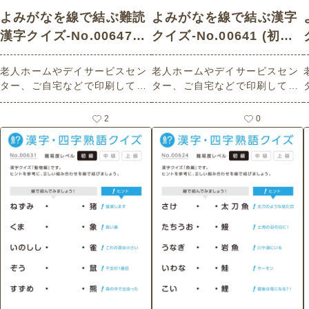
よみがなを線で結ぶ難読
よみがなを線で結ぶ漢字
漢字クイズ-No.00647
クイズ-No.00641 (初級/
(上級/漢字・四字熟語ク
漢字・四字熟語クイズの
老人ホームやデイサービスセン
老人ホームやデイサービスセン
イズの介護レク素材)
介護レク素材)
ター、ご自宅などで印刷してお
ター、ご自宅などで印刷してお
使いいただける無料の高齢者向
使いいただける無料の高齢者向
け介護レク素材 よみがなを線で
け介護レク素材 よみがなを線で
2
0
結ぶ難読漢字クイズ（漢字・四
結ぶ漢字クイズ（漢字・四字熟
字熟語クイズ・上級）（国、
語クイズ・初級）（国・都市
州、都市編）です。
編）です。