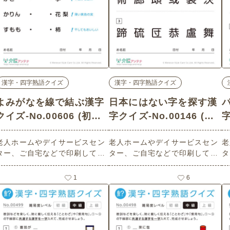
漢字・四字熟語クイズ
漢字・四字熟語クイズ
よみがなを線で結ぶ漢字
日本にはない字を探す漢
クイズ-No.00606 (初級/
字クイズ-No.00146 (上
漢字・四字熟語クイズの
級/漢字・四字熟語クイズ
語
老人ホームやデイサービスセン
老人ホームやデイサービスセン
老
介護レク素材)
の介護レク素材)
ター、ご自宅などで印刷してお
ター、ご自宅などで印刷してお
タ
使いいただける無料の高齢者向
使いいただける無料の高齢者向
使
け介護レク素材 よみがなを線で
け介護レク素材（漢字・四字熟
け
1
6
結ぶ漢字クイズ（漢字・四字熟
語クイズ・上級）です。
語
語クイズ・初級）（果物編）で
す。