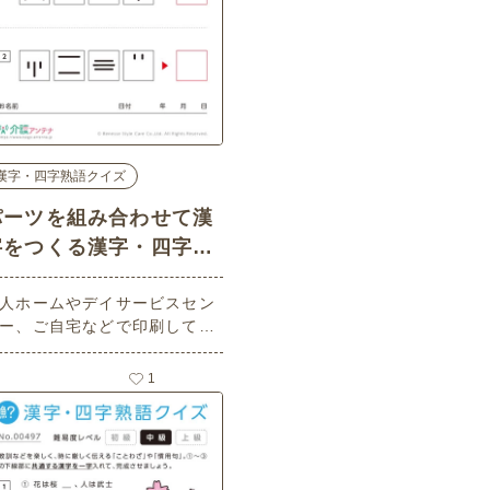
漢字・四字熟語クイズ
パーツを組み合わせて漢
字をつくる漢字・四字熟
クイズ - No.00588 (中
人ホームやデイサービスセン
級/漢字・四字熟語クイズ
ー、ご自宅などで印刷してお
の介護レク素材)
いいただける無料の高齢者向
介護レク素材（漢字・四字熟
1
クイズ・中級）です。