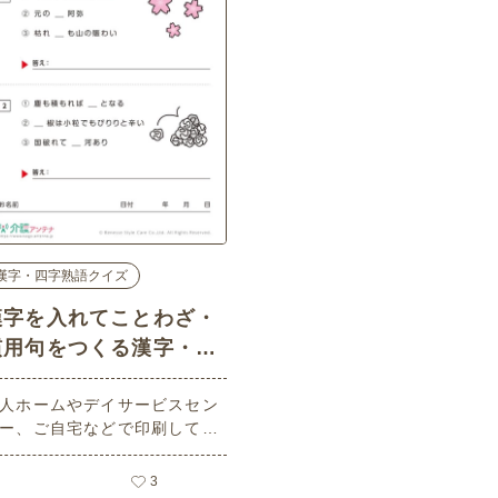
漢字・四字熟語クイズ
漢字を入れてことわざ・
慣用句をつくる漢字・四
熟語クイズ-No.00497
人ホームやデイサービスセン
(中級/漢字・四字熟語ク
ー、ご自宅などで印刷してお
イズの介護レク素材)
いいただける無料の高齢者向
介護レク素材（漢字・四字熟
3