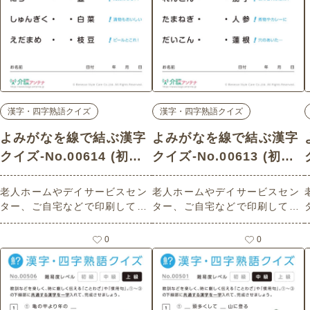
漢字・四字熟語クイズ
漢字・四字熟語クイズ
よみがなを線で結ぶ漢字
よみがなを線で結ぶ漢字
クイズ-No.00614 (初級/
クイズ-No.00613 (初級/
漢字・四字熟語クイズの
漢字・四字熟語クイズの
老人ホームやデイサービスセン
老人ホームやデイサービスセン
介護レク素材)
介護レク素材)
ター、ご自宅などで印刷してお
ター、ご自宅などで印刷してお
使いいただける無料の高齢者向
使いいただける無料の高齢者向
け介護レク素材 よみがなを線で
け介護レク素材 よみがなを線で
0
0
結ぶ漢字クイズ（漢字・四字熟
結ぶ漢字クイズ（漢字・四字熟
語クイズ・初級）（野菜編）で
語クイズ・初級）（野菜編）で
す。
す。