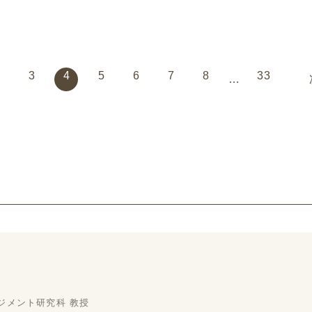
語クイズ・中級）です。
語クイズ・中級）です。
語
2
3
4
5
6
7
8
33
…
ジメント研究科 教授