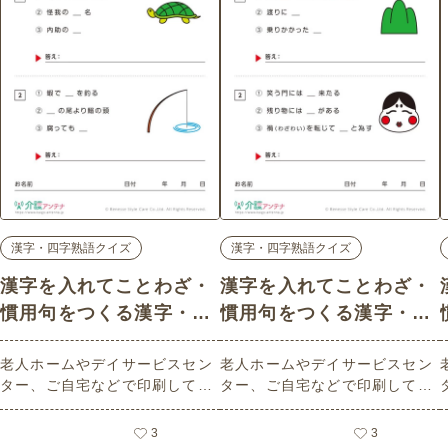
漢字・四字熟語クイズ
漢字・四字熟語クイズ
漢字を入れてことわざ・
漢字を入れてことわざ・
慣用句をつくる漢字・四
慣用句をつくる漢字・四
字熟語クイズ-No.00506
字熟語クイズ-No.00501
老人ホームやデイサービスセン
老人ホームやデイサービスセン
(上級/漢字・四字熟語ク
(中級/漢字・四字熟語ク
ター、ご自宅などで印刷してお
ター、ご自宅などで印刷してお
イズの介護レク素材)
イズの介護レク素材)
使いいただける無料の高齢者向
使いいただける無料の高齢者向
け介護レク素材（漢字・四字熟
け介護レク素材（漢字・四字熟
3
3