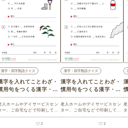
漢字・四字熟語クイズ
漢字・四字熟語クイズ
漢字を入れてことわざ・
漢字を入れてことわざ・
慣用句をつくる漢字・四
慣用句をつくる漢字・四
字熟語クイズ-No.00499
字熟語クイズ-No.00498
字
老人ホームやデイサービスセン
老人ホームやデイサービスセン
老
(中級/漢字・四字熟語ク
(中級/漢字・四字熟語ク
ター、ご自宅などで印刷してお
ター、ご自宅などで印刷してお
タ
イズの介護レク素材)
イズの介護レク素材)
使いいただける無料の高齢者向
使いいただける無料の高齢者向
使
け介護レク素材（漢字・四字熟
け介護レク素材（漢字・四字熟
け
2
2