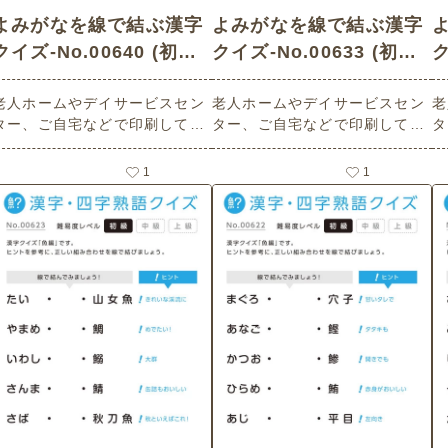
よみがなを線で結ぶ漢字
よみがなを線で結ぶ漢字
クイズ-No.00640 (初級/
クイズ-No.00633 (初級/
ク
漢字・四字熟語クイズの
漢字・四字熟語クイズの
老人ホームやデイサービスセン
老人ホームやデイサービスセン
老
介護レク素材)
介護レク素材)
ター、ご自宅などで印刷してお
ター、ご自宅などで印刷してお
タ
使いいただける無料の高齢者向
使いいただける無料の高齢者向
使
け介護レク素材 よみがなを線で
け介護レク素材 よみがなを線で
け
1
1
結ぶ漢字クイズ（漢字・四字熟
結ぶ漢字クイズ（漢字・四字熟
結
語クイズ・初級）（国・都市
語クイズ・初級）（動物編）で
語
編）です。
す。
す