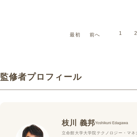
語クイズ・上級）です。
語クイズ・中級）です。
1
最初
前へ
監修者プロフィール
枝川 義邦
Yoshikuni Edagawa
立命館大学大学院テクノロジー・マネ