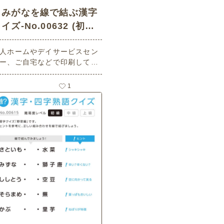
よみがなを線で結ぶ漢字
イズ-No.00632 (初級/
漢字・四字熟語クイズの
人ホームやデイサービスセン
介護レク素材)
ー、ご自宅などで印刷してお
いいただける無料の高齢者向
介護レク素材 よみがなを線で
1
ぶ漢字クイズ（漢字・四字熟
クイズ・初級）（動物編）で
。