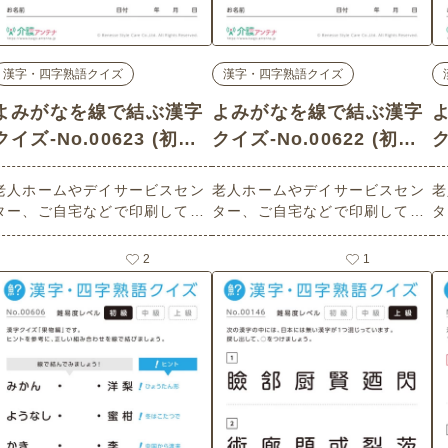
漢字・四字熟語クイズ
漢字・四字熟語クイズ
よみがなを線で結ぶ漢字
よみがなを線で結ぶ漢字
クイズ-No.00623 (初級/
クイズ-No.00622 (初級/
ク
漢字・四字熟語クイズの
漢字・四字熟語クイズの
老人ホームやデイサービスセン
老人ホームやデイサービスセン
老
介護レク素材)
介護レク素材)
ター、ご自宅などで印刷してお
ター、ご自宅などで印刷してお
タ
使いいただける無料の高齢者向
使いいただける無料の高齢者向
使
け介護レク素材 よみがなを線で
け介護レク素材 よみがなを線で
け
2
1
結ぶ漢字クイズ（漢字・四字熟
結ぶ漢字クイズ（漢字・四字熟
結
語クイズ・初級）（魚編）で
語クイズ・初級）（魚編）で
語
す。
す。
す