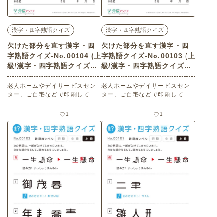
漢字・四字熟語クイズ
漢字・四字熟語クイズ
欠けた部分を直す漢字・四
欠けた部分を直す漢字・四
字熟語クイズ-No.00104 (上
字熟語クイズ-No.00103 (上
級/漢字・四字熟語クイズの
級/漢字・四字熟語クイズの
介護レク素材)
介護レク素材)
老人ホームやデイサービスセン
老人ホームやデイサービスセン
ター、ご自宅などで印刷してお
ター、ご自宅などで印刷してお
使いいただける無料の高齢者向
使いいただける無料の高齢者向
け介護レク素材（漢字・四字熟
け介護レク素材（漢字・四字熟
1
1
語クイズ・上級）です。
語クイズ・上級）です。