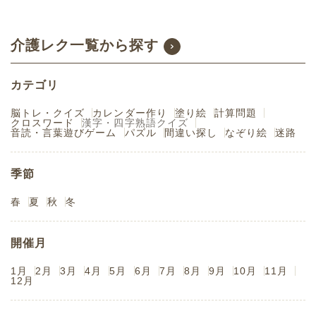
介護レク一覧から探す
カテゴリ
脳トレ・クイズ
カレンダー作り
塗り絵
計算問題
クロスワード
漢字・四字熟語クイズ
音読・言葉遊びゲーム
パズル
間違い探し
なぞり絵
迷路
季節
春
夏
秋
冬
開催月
1月
2月
3月
4月
5月
6月
7月
8月
9月
10月
11月
12月