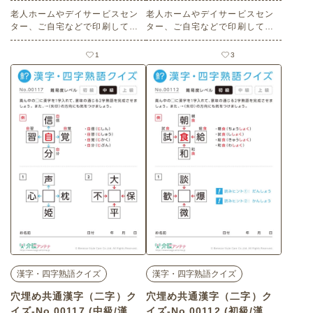
老人ホームやデイサービスセン
老人ホームやデイサービスセン
ター、ご自宅などで印刷してお
ター、ご自宅などで印刷してお
使いいただける無料の高齢者向
使いいただける無料の高齢者向
け介護レク素材（漢字・四字熟
け介護レク素材（漢字・四字熟
1
3
語クイズ・初級）です。
語クイズ・上級）です。
漢字・四字熟語クイズ
漢字・四字熟語クイズ
穴埋め共通漢字（二字）ク
穴埋め共通漢字（二字）ク
イズ-No.00117 (中級/漢
イズ-No.00112 (初級/漢