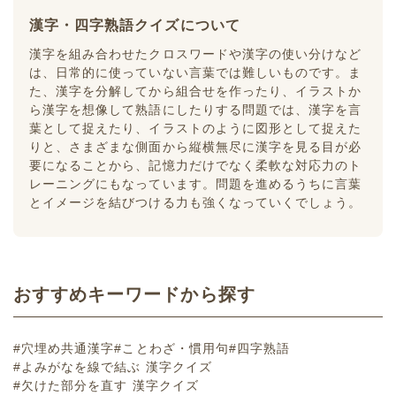
漢字・四字熟語クイズについて
漢字を組み合わせたクロスワードや漢字の使い分けなど
は、日常的に使っていない言葉では難しいものです。ま
た、漢字を分解してから組合せを作ったり、イラストか
ら漢字を想像して熟語にしたりする問題では、漢字を言
葉として捉えたり、イラストのように図形として捉えた
りと、さまざまな側面から縦横無尽に漢字を見る目が必
要になることから、記憶力だけでなく柔軟な対応力のト
レーニングにもなっています。問題を進めるうちに言葉
とイメージを結びつける力も強くなっていくでしょう。
おすすめキーワードから探す
#穴埋め共通漢字
#ことわざ・慣用句
#四字熟語
#よみがなを線で結ぶ 漢字クイズ
#欠けた部分を直す 漢字クイズ