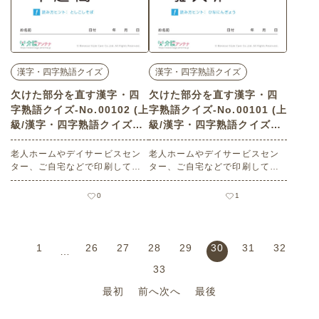
漢字・四字熟語クイズ
漢字・四字熟語クイズ
欠けた部分を直す漢字・四
欠けた部分を直す漢字・四
字熟語クイズ-No.00102 (上
字熟語クイズ-No.00101 (上
級/漢字・四字熟語クイズの
級/漢字・四字熟語クイズの
介護レク素材)
介護レク素材)
老人ホームやデイサービスセン
老人ホームやデイサービスセン
ター、ご自宅などで印刷してお
ター、ご自宅などで印刷してお
使いいただける無料の高齢者向
使いいただける無料の高齢者向
け介護レク素材（漢字・四字熟
け介護レク素材（漢字・四字熟
0
1
語クイズ・上級）です。
語クイズ・上級）です。
1
26
27
28
29
30
31
32
…
33
最初
前へ
次へ
最後