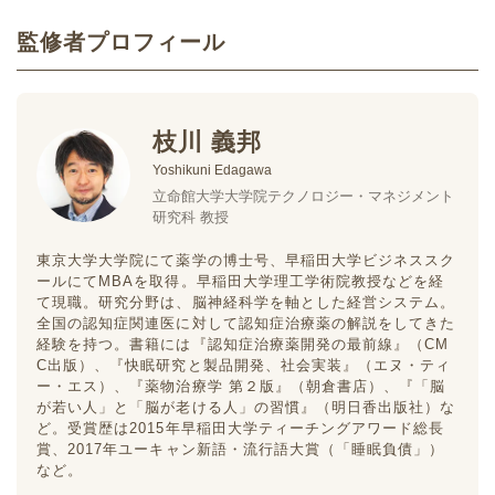
監修者プロフィール
枝川 義邦
Yoshikuni Edagawa
立命館大学大学院テクノロジー・マネジメント
研究科 教授
東京大学大学院にて薬学の博士号、早稲田大学ビジネススク
ールにてMBAを取得。早稲田大学理工学術院教授などを経
て現職。研究分野は、脳神経科学を軸とした経営システム。
全国の認知症関連医に対して認知症治療薬の解説をしてきた
経験を持つ。書籍には『認知症治療薬開発の最前線』（CM
C出版）、『快眠研究と製品開発、社会実装』（エヌ・ティ
ー・エス）、『薬物治療学 第２版』（朝倉書店）、『「脳
が若い人」と「脳が老ける人」の習慣』（明日香出版社）な
ど。受賞歴は2015年早稲田大学ティーチングアワード総長
賞、2017年ユーキャン新語・流行語大賞（「睡眠負債」）
など。