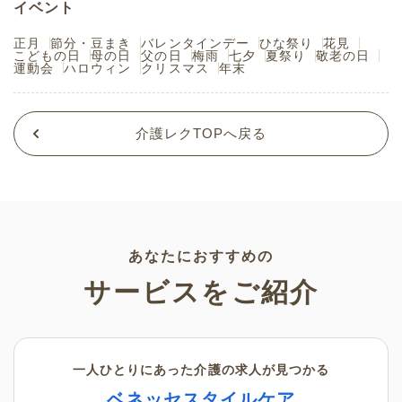
イベント
正月
節分・豆まき
バレンタインデー
ひな祭り
花見
こどもの日
母の日
父の日
梅雨
七夕
夏祭り
敬老の日
運動会
ハロウィン
クリスマス
年末
介護レクTOPへ戻る
あなたにおすすめの
サービスをご紹介
一人ひとりにあった介護の求人が見つかる
ベネッセスタイルケア