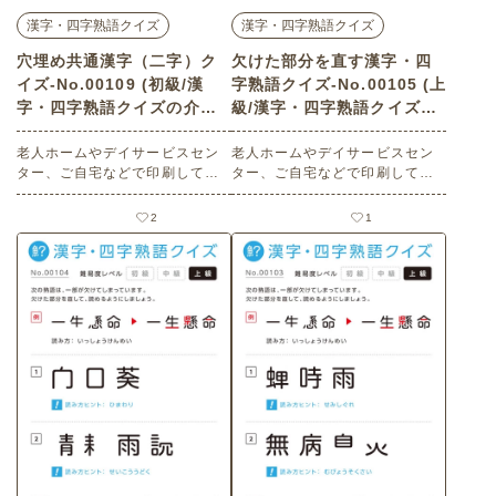
漢字・四字熟語クイズ
漢字・四字熟語クイズ
穴埋め共通漢字（二字）ク
欠けた部分を直す漢字・四
イズ-No.00109 (初級/漢
字熟語クイズ-No.00105 (上
字・四字熟語クイズの介護
級/漢字・四字熟語クイズの
レク素材)
介護レク素材)
老人ホームやデイサービスセン
老人ホームやデイサービスセン
ター、ご自宅などで印刷してお
ター、ご自宅などで印刷してお
使いいただける無料の高齢者向
使いいただける無料の高齢者向
け介護レク素材（漢字・四字熟
け介護レク素材（漢字・四字熟
2
1
語クイズ・初級）です。
語クイズ・上級）です。