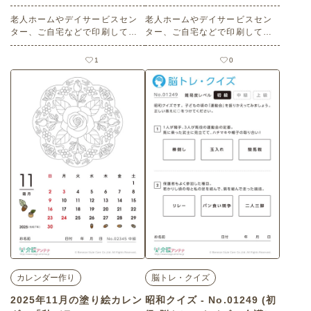
ク素材)
o.02844 (中級/カレンダー
老人ホームやデイサービスセン
作りの介護レク素材)
老人ホームやデイサービスセン
ター、ご自宅などで印刷してお
ター、ご自宅などで印刷してお
使いいただける無料の高齢者向
使いいただける無料の高齢者向
け介護レク素材（脳トレ・クイ
け介護レク素材 2026年10月の
1
0
ズ・中級）です。
美人画の塗り絵カレンダー「ハ
ロウィンを楽しむモダンガー
ル」（カレンダー作り・中級）
です。 関連キーワード：人物・
女性・レトロ女性・洋装・帽
子・かぼちゃ・お菓子・モダン
な装い
カレンダー作り
脳トレ・クイズ
2025年11月の塗り絵カレン
昭和クイズ - No.01249 (初