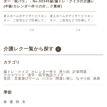
ダー「秋バラ」 - No.02345
級/脳トレ・クイズの介護レ
(中級/カレンダー作りの介護
ク素材)
レク素材)
老人ホームやデイサービスセン
老人ホームやデイサービスセン
ター、ご自宅などで印刷してお
ター、ご自宅などで印刷してお
使いいただける無料の高齢者向
使いいただける無料の高齢者向
け介護レク素材 2025年11月の
け介護レク素材 昭和クイズ（脳
0
4
塗り絵カレンダー「秋バラ」
トレ・クイズ・初級）です。 関
（カレンダー作り・中級）で
連キーワード：昭和時代・昭和
す。 関連キーワード：十一月・
世代・回想法・思い出・記憶・
霜月・November・薔薇
懐かしい
介護レク一覧から探す
カテゴリ
脳トレ・クイズ
カレンダー作り
塗り絵
計算問題
クロスワード
漢字・四字熟語クイズ
音読・言葉遊びゲーム
パズル
間違い探し
なぞり絵
迷路
季節
春
夏
秋
冬