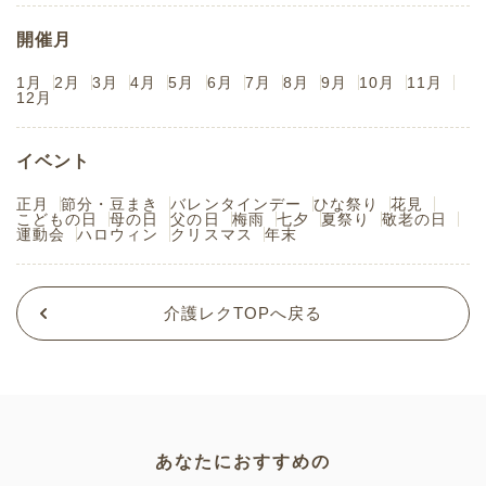
開催月
1月
2月
3月
4月
5月
6月
7月
8月
9月
10月
11月
12月
イベント
正月
節分・豆まき
バレンタインデー
ひな祭り
花見
こどもの日
母の日
父の日
梅雨
七夕
夏祭り
敬老の日
運動会
ハロウィン
クリスマス
年末
介護レクTOPへ戻る
あなたにおすすめの