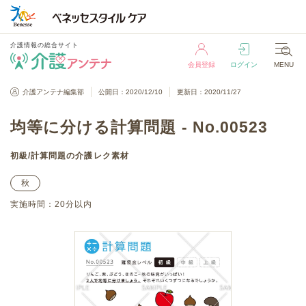
介護情報の総合サイト
会員登録
ログイン
MENU
介護情報の総合サイト
介護アンテナ編集部
公開日：2020/12/10
更新日：2020/11/27
会員登録
ログイン
MENU
均等に分ける計算問題 - No.00523
初級
/
計算問題
の介護レク素材
秋
実施時間：
20分以内