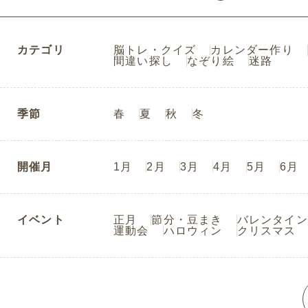
カテゴリ
脳トレ・クイズ
カレンダー作り
間違い探し
なぞり絵
迷路
季節
春
夏
秋
冬
開催月
1月
2月
3月
4月
5月
6月
イベント
正月
節分・豆まき
バレンタイン
運動会
ハロウィン
クリスマス