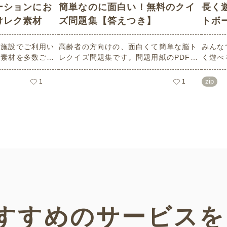
ーションにお
簡単なのに面白い！無料のクイ
長く
けレク素材
ズ問題集【答えつき】
トボ
ゲーム
護施設でご利用い
高齢者の方向けの、面白くて簡単な脳ト
みんな
ク素材を多数ご用
レクイズ問題集です。問題用紙のPDFは
く遊べ
そのなかから、春
A4サイズで無料印刷可能。答え付きです
向けレ
ぴったりな「お花
から、便利に使えます。日々のレクリエ
10種
zip
1
1
ピックアップしま
ーションを兼ねた頭の体操にご活用くだ
ルール
でお使いいただけ
さい。
のレイ
ジが記
ことが
すすめの
サービスを