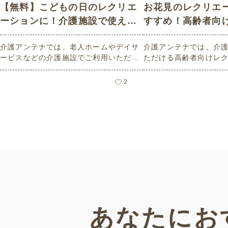
【無料】こどもの日のレクリエ
お花見のレクリエ
ーションに！介護施設で使える
すすめ！高齢者向
高齢者向けレク素材
介護アンテナでは、老人ホームやデイサ
介護アンテナでは、介
ービスなどの介護施設でご利用いただけ
ただける高齢者向けレ
る高齢者向けレク素材を多数ご用意して
意しています。今回は
います。今回はそのなかから、「こども
のレクリエーションに
2
の日」にちなんだ素材をピックアップし
見」に関連したものを
てご紹介。会員の方はすべて無料・無制
した。会員の方は無料
限でご利用いただけます。
ます。
あなたにお