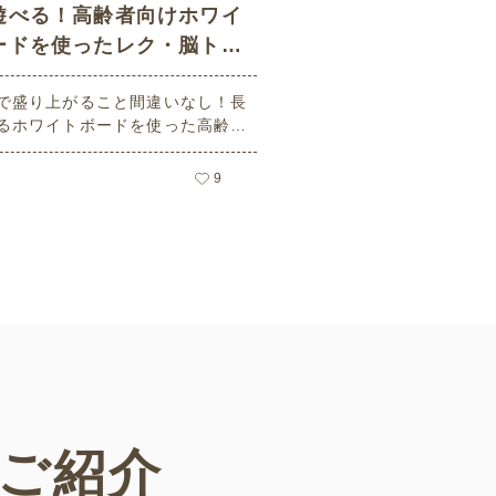
遊べる！高齢者向けホワイ
ードを使ったレク・脳トレ
10選
で盛り上がること間違いなし！長
るホワイトボードを使った高齢者
クリエーション・脳トレゲームを
類ご紹介します。無料の会員登録で
9
や進め方のほかに実施時の参加者
アウトやホワイトボードのイメー
載されたPDFをダウンロードする
できます。ぜひ活用してください♪
ご紹介