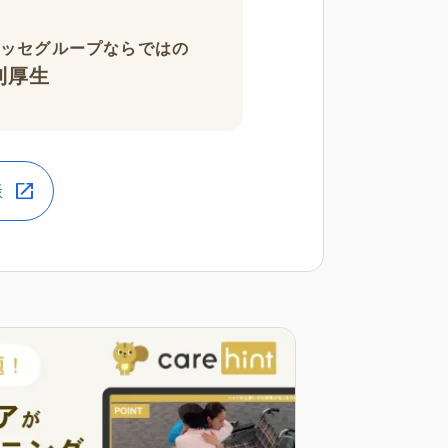
ネッセグループならではの
利厚生
談