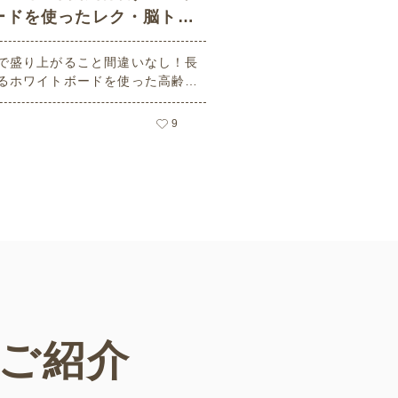
ードを使ったレク・脳トレ
10選
で盛り上がること間違いなし！長
るホワイトボードを使った高齢者
クリエーション・脳トレゲームを
類ご紹介します。無料の会員登録で
9
や進め方のほかに実施時の参加者
アウトやホワイトボードのイメー
載されたPDFをダウンロードする
できます。ぜひ活用してください♪
ご紹介