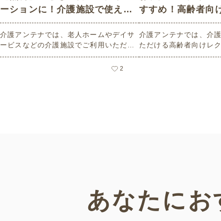
ーションに！介護施設で使える
すすめ！高齢者向
高齢者向けレク素材
介護アンテナでは、老人ホームやデイサ
介護アンテナでは、介
ービスなどの介護施設でご利用いただけ
ただける高齢者向けレ
る高齢者向けレク素材を多数ご用意して
意しています。今回は
います。今回はそのなかから、「こども
のレクリエーションに
2
の日」にちなんだ素材をピックアップし
見」に関連したものを
てご紹介。会員の方はすべて無料・無制
した。会員の方は無料
限でご利用いただけます。
ます。
あなたにお