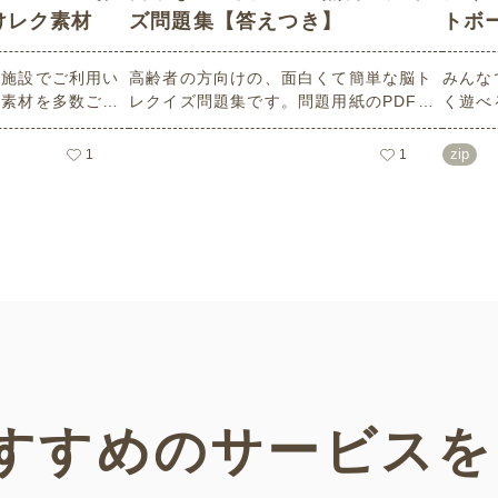
けレク素材
ズ問題集【答えつき】
トボ
ゲーム
護施設でご利用い
高齢者の方向けの、面白くて簡単な脳ト
みんな
ク素材を多数ご用
レクイズ問題集です。問題用紙のPDFは
く遊べ
そのなかから、春
A4サイズで無料印刷可能。答え付きです
向けレ
ぴったりな「お花
から、便利に使えます。日々のレクリエ
10種
zip
1
1
ピックアップしま
ーションを兼ねた頭の体操にご活用くだ
ルール
でお使いいただけ
さい。
のレイ
ジが記
ことが
すすめの
サービスを