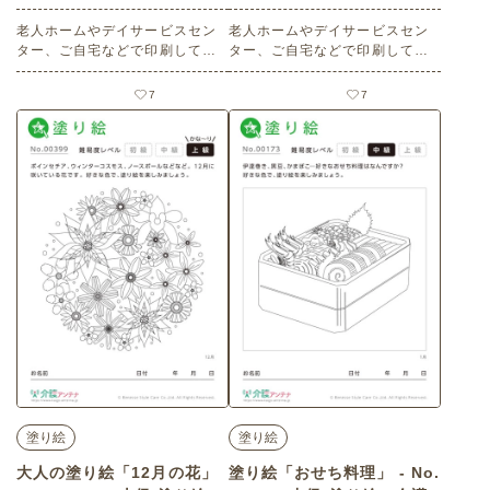
老人ホームやデイサービスセン
老人ホームやデイサービスセン
ター、ご自宅などで印刷してお
ター、ご自宅などで印刷してお
使いいただける無料の高齢者向
使いいただける無料の高齢者向
け介護レク素材（間違い探し・
け介護レク素材（間違い探し・
7
7
上級）です。
上級）です。
塗り絵
塗り絵
大人の塗り絵「12月の花」
塗り絵「おせち料理」 - No.