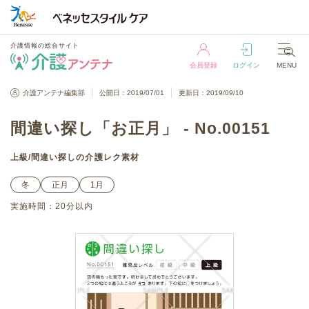
介護情報の総合サイト
会員登録
ログイン
MENU
介護情報の総合サイト
介護アンテナ編集部
公開日：2019/07/01
更新日：2019/09/10
会員登録
ログイン
MENU
間違い探し「お正月」 - No.00151
上級
/
間違い探し
の介護レク素材
冬
正月
1月
実施時間：
20分以内