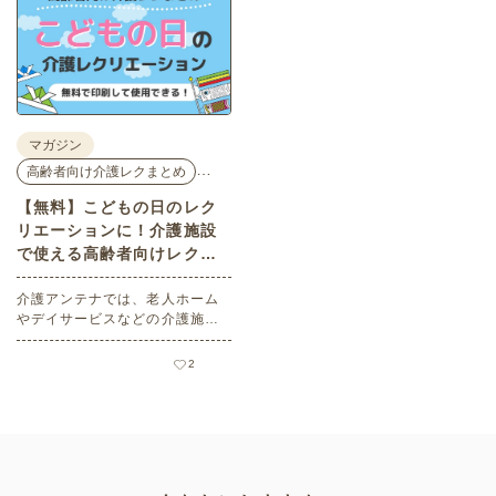
マガジン
…
高齢者向け介護レクまとめ
【無料】こどもの日のレク
リエーションに！介護施設
で使える高齢者向けレク素
材
介護アンテナでは、老人ホーム
やデイサービスなどの介護施設
でご利用いただける高齢者向け
レク素材を多数ご用意していま
2
す。今回はそのなかから、「こ
どもの日」にちなんだ素材をピ
ックアップしてご紹介。会員の
方はすべて無料・無制限でご利
用いただけます。