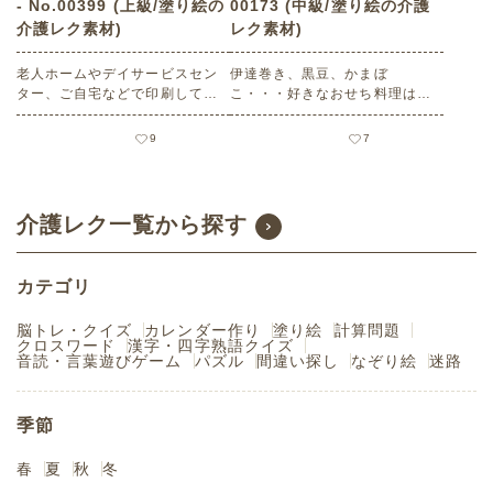
- No.00399 (上級/塗り絵の
00173 (中級/塗り絵の介護
介護レク素材)
レク素材)
老人ホームやデイサービスセン
伊達巻き、黒豆、かまぼ
ター、ご自宅などで印刷してお
こ・・・好きなおせち料理はな
使いいただける無料の高齢者向
んですか？ 好きな色で塗り絵を
け介護レク素材（塗り絵・上
楽しみましょう。 老人ホームや
9
7
級）です。
デイサービスセンター、ご自宅
などで印刷してお使いいただけ
る無料の高齢者向け介護レク素
材（塗り絵・中級）です。
介護レク一覧から探す
カテゴリ
脳トレ・クイズ
カレンダー作り
塗り絵
計算問題
クロスワード
漢字・四字熟語クイズ
音読・言葉遊びゲーム
パズル
間違い探し
なぞり絵
迷路
季節
春
夏
秋
冬