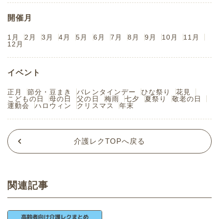
開催月
1月
2月
3月
4月
5月
6月
7月
8月
9月
10月
11月
12月
イベント
正月
節分・豆まき
バレンタインデー
ひな祭り
花見
こどもの日
母の日
父の日
梅雨
七夕
夏祭り
敬老の日
運動会
ハロウィン
クリスマス
年末
介護レクTOPへ戻る
関連記事