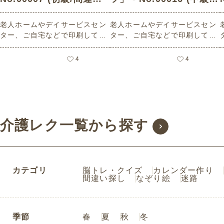
探しの介護レク素材)
間違い探しの介護レク素
老人ホームやデイサービスセン
老人ホームやデイサービスセン
材)
ター、ご自宅などで印刷してお
ター、ご自宅などで印刷してお
使いいただける無料の高齢者向
使いいただける無料の高齢者向
け介護レク素材（間違い探し・
け介護レク素材（間違い探し・
4
4
初級）です。
中級）です。
介護レク一覧から探す
カテゴリ
脳トレ・クイズ
カレンダー作り
間違い探し
なぞり絵
迷路
季節
春
夏
秋
冬