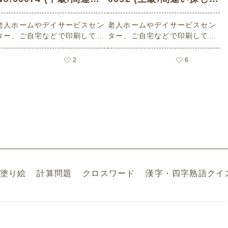
探しの介護レク素材)
介護レク素材)
老人ホームやデイサービスセン
老人ホームやデイサービスセン
ター、ご自宅などで印刷してお
ター、ご自宅などで印刷してお
使いいただける無料の高齢者向
使いいただける無料の高齢者向
け介護レク素材（間違い探し・
け介護レク素材（間違い探し・
2
6
中級）です。
上級）です。
塗り絵
計算問題
クロスワード
漢字・四字熟語クイ