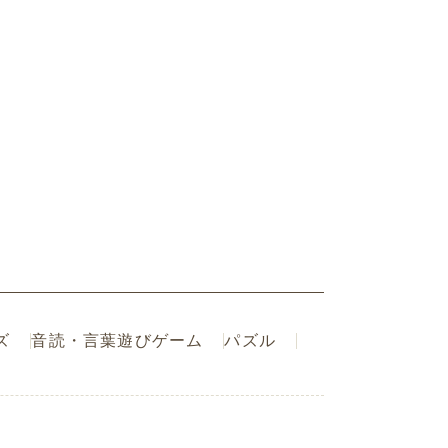
ズ
音読・言葉遊びゲーム
パズル