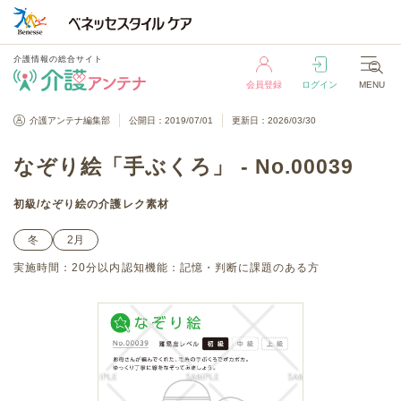
介護情報の総合サイト
会員登録
ログイン
MENU
介護情報の総合サイト
介護アンテナ編集部
公開日：2019/07/01
更新日：2026/03/30
会員登録
ログイン
MENU
なぞり絵「手ぶくろ」 - No.00039
初級
/
なぞり絵
の介護レク素材
冬
2月
実施時間：
20分以内
認知機能：
記憶・判断に課題のある方