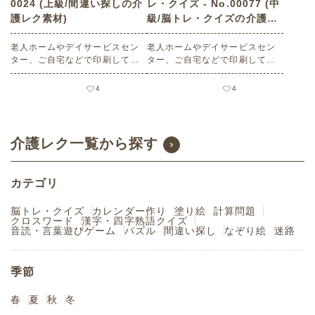
0024 (上級/間違い探しの介
レ・クイズ - No.00077 (中
護レク素材)
級/脳トレ・クイズの介護レ
ク素材)
老人ホームやデイサービスセン
老人ホームやデイサービスセン
ター、ご自宅などで印刷してお
ター、ご自宅などで印刷してお
使いいただける無料の高齢者向
使いいただける無料の高齢者向
け介護レク素材（間違い探し・
け介護レク素材（脳トレ・クイ
4
4
上級）です。
ズ・中級）です。
介護レク一覧から探す
カテゴリ
脳トレ・クイズ
カレンダー作り
塗り絵
計算問題
クロスワード
漢字・四字熟語クイズ
音読・言葉遊びゲーム
パズル
間違い探し
なぞり絵
迷路
季節
春
夏
秋
冬