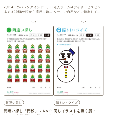
材)
(中級/カレンダー作りの介護
2月14日のバレンタインデー。日
レク素材)
老人ホームやデイサービスセン
本では1958年頃から流行し始
ター、ご自宅などで印刷してお
め、1970年代に定着したといわ
使いいただける無料の高齢者向
れています。塗り絵を楽しみま
け介護レク素材 2025年12月の
0
0
しょう。 老人ホームやデイサー
塗り絵カレンダー「セキセイイ
ビスセンター、ご自宅などで印
ンコ（鳥・動物）」（カレンダ
刷してお使いいただける無料の
ー作り・中級）です。 関連キー
高齢者向け介護レク素材 塗り絵
ワード：十二月・師走・Decem
「バレンタインとキューピッ
ber・１２月・いんこ・鸚哥
ド」（塗り絵・中級）です。 関
連キーワード：二月・如月・贈
り物・ハート・リボン・プレゼ
ント・天使
間違い探し
脳トレ・クイズ
間違い探し「門松」 - No.0
同じイラストを描く脳ト