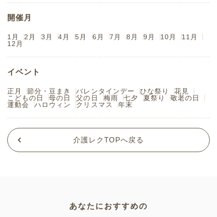
開催月
1月
2月
3月
4月
5月
6月
7月
8月
9月
10月
11月
12月
イベント
正月
節分・豆まき
バレンタインデー
ひな祭り
花見
こどもの日
母の日
父の日
梅雨
七夕
夏祭り
敬老の日
運動会
ハロウィン
クリスマス
年末
介護レクTOPへ戻る
あなたにおすすめの