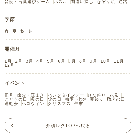
音読・言葉遊びゲーム
パズル
間違い探し
なぞり絵
迷路
季節
春
夏
秋
冬
開催月
1月
2月
3月
4月
5月
6月
7月
8月
9月
10月
11月
12月
イベント
正月
節分・豆まき
バレンタインデー
ひな祭り
花見
こどもの日
母の日
父の日
梅雨
七夕
夏祭り
敬老の日
運動会
ハロウィン
クリスマス
年末
介護レクTOPへ戻る