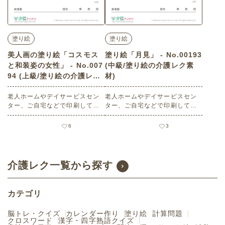
塗り絵
塗り絵
美人画の塗り絵「コスモス
塗り絵「月見」 - No.00193
と和装姿の女性」 - No.007
(中級/塗り絵の介護レク素
94 (上級/塗り絵の介護レク
材)
素材)
老人ホームやデイサービスセン
老人ホームやデイサービスセン
ター、ご自宅などで印刷してお
ター、ご自宅などで印刷してお
使いいただける無料の高齢者向
使いいただける無料の高齢者向
け介護レク素材 美人画の塗り絵
け介護レク素材（塗り絵・中
6
3
「コスモスと和装姿の女性」
級）です。
（塗り絵・上級）です。 関連キ
ーワード：１０月・十月・神無
月・大正ロマン・大正時代・秋
介護レク一覧から探す
桜
カテゴリ
脳トレ・クイズ
カレンダー作り
塗り絵
計算問題
クロスワード
漢字・四字熟語クイズ