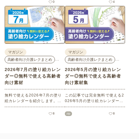
花モチーフのイラストや秋の思
花モチーフのイラストや夏の思
0
4
い出のイラストなど、使いやす
い出のイラストなど、使いやす
いレクリエーション素材満載で
い素材満載です！商用フリーで
す！商用フリーで無料のためお
無料のためお気軽にさまざまな
気軽にさまざまなシーンでお使
シーンでお使いいただけます。
いいただけます。
マガジン
マガジン
…
…
高齢者向け介護レクまとめ
高齢者向け介護レクまとめ
2026年7月の塗り絵カレン
2026年5月の塗り絵カレン
ダー◎無料で使える高齢者
ダー◎無料で使える高齢者
向け素材
向け素材集
無料で使える2026年7月の塗り
この記事では完全無料で使える2
絵カレンダーを紹介します。子
026年5月の塗り絵カレンダーを
どもから高齢者までどなたでも
ご紹介します。こどもの日や母
お使いいただけて、花や植物な
の日などの季節感を感じられる
8
zip
8
どの人気モチーフもあり、簡単
塗り絵が満載です！商用フリー
なものから大人の塗り絵など難
でさまざまなシーンで無制限で
易度も選べます！当サイトでし
お使いいただけます。
かダウンロードできない塗り絵