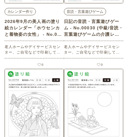
カレンダー作り
音読・言葉遊びゲーム
2026年9月の美人画の塗り
日記の音読・言葉遊びゲー
絵カレンダー「ホウセンカ
ム - No.00030 (中級/音読・
と着物姿の女性」 - No.028
言葉遊びゲームの介護レク
15 (上級/カレンダー作りの
素材)
介護レク素材)
老人ホームやデイサービスセン
老人ホームやデイサービスセン
ター、ご自宅などで印刷してお
ター、ご自宅などで印刷してお
使いいただける無料の高齢者向
使いいただける無料の高齢者向
け介護レク素材 2026年9月の美
け介護レク素材（音読・言葉遊
0
0
人画の塗り絵カレンダー「ホウ
びゲーム・中級）です。
センカと着物姿の女性」（カレ
ンダー作り・上級）です。 関連
キーワード：ほうせんか・鳳仙
花・爪紅・折り鶴・つる・着
物・和装・和服・婦人・大正ロ
マン