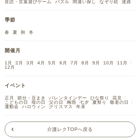
音読・言葉遊びゲーム
パズル
間違い探し
なぞり絵
迷路
季節
春
夏
秋
冬
開催月
1月
2月
3月
4月
5月
6月
7月
8月
9月
10月
11月
12月
イベント
正月
節分・豆まき
バレンタインデー
ひな祭り
花見
こどもの日
母の日
父の日
梅雨
七夕
夏祭り
敬老の日
運動会
ハロウィン
クリスマス
年末
介護レクTOPへ戻る