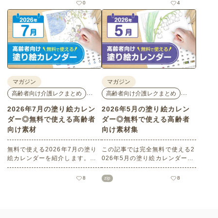
花モチーフのイラストや秋の思
花モチーフのイラストや夏の思
0
4
い出のイラストなど、使いやす
い出のイラストなど、使いやす
いレクリエーション素材満載で
い素材満載です！商用フリーで
す！商用フリーで無料のためお
無料のためお気軽にさまざまな
気軽にさまざまなシーンでお使
シーンでお使いいただけます。
いいただけます。
マガジン
マガジン
…
…
高齢者向け介護レクまとめ
高齢者向け介護レクまとめ
2026年7月の塗り絵カレン
2026年5月の塗り絵カレン
ダー◎無料で使える高齢者
ダー◎無料で使える高齢者
向け素材
向け素材集
無料で使える2026年7月の塗り
この記事では完全無料で使える2
絵カレンダーを紹介します。子
026年5月の塗り絵カレンダーを
どもから高齢者までどなたでも
ご紹介します。こどもの日や母
お使いいただけて、花や植物な
の日などの季節感を感じられる
8
zip
8
どの人気モチーフもあり、簡単
塗り絵が満載です！商用フリー
なものから大人の塗り絵など難
でさまざまなシーンで無制限で
易度も選べます！当サイトでし
お使いいただけます。
かダウンロードできない塗り絵