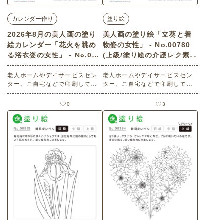
カレンダー作り
塗り絵
2026年8月の美人画の塗り
美人画の塗り絵「立葵と着
絵カレンダー「花火を眺め
物姿の女性」 - No.00780
る浴衣姿の女性」 - No.027
(上級/塗り絵の介護レク素
86 (上級/カレンダー作りの
材)
介護レク素材)
老人ホームやデイサービスセン
老人ホームやデイサービスセン
ター、ご自宅などで印刷してお
ター、ご自宅などで印刷してお
使いいただける無料の高齢者向
使いいただける無料の高齢者向
け介護レク素材 2026年8月の美
け介護レク素材 美人画の塗り絵
0
3
人画の塗り絵カレンダー「花火
「立葵と着物姿の女性」（塗り
を眺める浴衣姿の女性」（カレ
絵・上級）です。 関連キーワー
ンダー作り・上級）です。 関連
ド：６月・六月・水無月・タチ
キーワード：うちわ・浴衣・人
アオイ・蝶々・化粧・和服・和
物・鑑賞・光景・夜・女性
装・日本美人