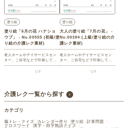
塗り絵
塗り絵
塗り絵「6月の花 ハナショ
大人の塗り絵「7月の花」 -
ウブ」 - No.00555 (初級/塗
No.00394 (上級/塗り絵の介
り絵の介護レク素材)
護レク素材)
老人ホームやデイサービスセン
老人ホームやデイサービスセン
ター、ご自宅などで印刷してお
ター、ご自宅などで印刷してお
使いいただける無料の高齢者向
使いいただける無料の高齢者向
け介護レク素材（塗り絵・初
け介護レク素材（塗り絵・上
7
7
級）です。
級）です。
介護レク一覧から探す
カテゴリ
脳トレ・クイズ
カレンダー作り
塗り絵
計算問題
クロスワード
漢字・四字熟語クイズ