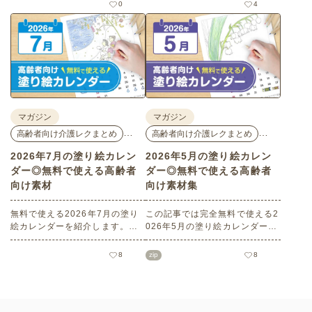
花モチーフのイラストや秋の思
花モチーフのイラストや夏の思
0
4
い出のイラストなど、使いやす
い出のイラストなど、使いやす
いレクリエーション素材満載で
い素材満載です！商用フリーで
す！商用フリーで無料のためお
無料のためお気軽にさまざまな
気軽にさまざまなシーンでお使
シーンでお使いいただけます。
いいただけます。
マガジン
マガジン
…
…
高齢者向け介護レクまとめ
高齢者向け介護レクまとめ
2026年7月の塗り絵カレン
2026年5月の塗り絵カレン
ダー◎無料で使える高齢者
ダー◎無料で使える高齢者
向け素材
向け素材集
無料で使える2026年7月の塗り
この記事では完全無料で使える2
絵カレンダーを紹介します。子
026年5月の塗り絵カレンダーを
どもから高齢者までどなたでも
ご紹介します。こどもの日や母
お使いいただけて、花や植物な
の日などの季節感を感じられる
8
zip
8
どの人気モチーフもあり、簡単
塗り絵が満載です！商用フリー
なものから大人の塗り絵など難
でさまざまなシーンで無制限で
易度も選べます！当サイトでし
お使いいただけます。
かダウンロードできない塗り絵