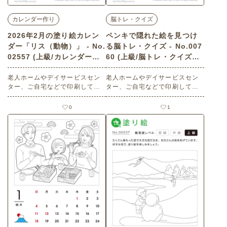
カレンダー作り
脳トレ・クイズ
2026年2月の塗り絵カレン
ペンキで隠れた絵を見つけ
ダー「リス（動物）」 - No.
る脳トレ・クイズ - No.007
02557 (上級/カレンダー作
60 (上級/脳トレ・クイズの
りの介護レク素材)
介護レク素材)
老人ホームやデイサービスセン
老人ホームやデイサービスセン
ター、ご自宅などで印刷してお
ター、ご自宅などで印刷してお
使いいただける無料の高齢者向
使いいただける無料の高齢者向
け介護レク素材 2026年2月の塗
け介護レク素材（脳トレ・クイ
0
1
り絵カレンダー「リス（動
ズ・上級）です。
物）」（カレンダー作り・上
級）です。 関連キーワード：二
月・如月・February・２月・栗
鼠・小動物