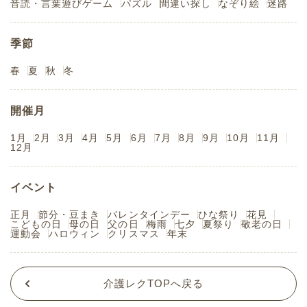
音読・言葉遊びゲーム
パズル
間違い探し
なぞり絵
迷路
季節
春
夏
秋
冬
開催月
1月
2月
3月
4月
5月
6月
7月
8月
9月
10月
11月
12月
イベント
正月
節分・豆まき
バレンタインデー
ひな祭り
花見
こどもの日
母の日
父の日
梅雨
七夕
夏祭り
敬老の日
運動会
ハロウィン
クリスマス
年末
介護レクTOPへ戻る