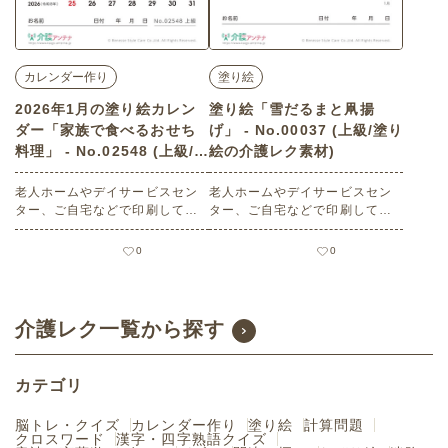
カレンダー作り
塗り絵
2026年1月の塗り絵カレン
塗り絵「雪だるまと凧揚
ダー「家族で食べるおせち
げ」 - No.00037 (上級/塗り
料理」 - No.02548 (上級/カ
絵の介護レク素材)
レンダー作りの介護レク素
材)
老人ホームやデイサービスセン
老人ホームやデイサービスセン
ター、ご自宅などで印刷してお
ター、ご自宅などで印刷してお
使いいただける無料の高齢者向
使いいただける無料の高齢者向
け介護レク素材 2026年1月の塗
け介護レク素材（塗り絵・上
0
0
り絵カレンダー「家族で食べる
級）です。
おせち料理」（カレンダー作
り・上級）です。 関連キーワー
ド：一月・睦月・January・１
介護レク一覧から探す
月・御節・お節・謹賀新年
カテゴリ
脳トレ・クイズ
カレンダー作り
塗り絵
計算問題
クロスワード
漢字・四字熟語クイズ