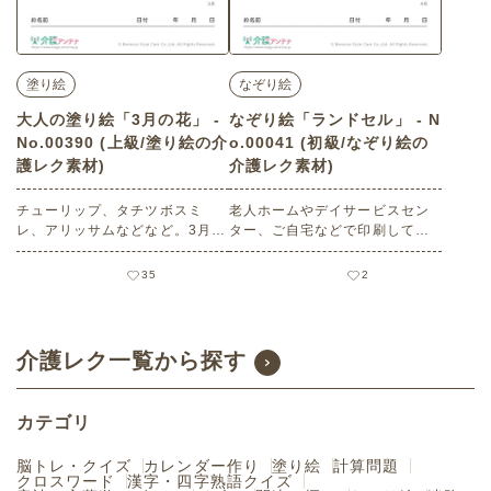
塗り絵
なぞり絵
大人の塗り絵「3月の花」 -
なぞり絵「ランドセル」 - N
No.00390 (上級/塗り絵の介
o.00041 (初級/なぞり絵の
護レク素材)
介護レク素材)
チューリップ、タチツボスミ
老人ホームやデイサービスセン
レ、アリッサムなどなど。3月に
ター、ご自宅などで印刷してお
咲いている花です。好きな色
使いいただける無料の高齢者向
で、塗り絵を楽しみましょう。
け介護レク素材（なぞり絵・初
35
2
老人ホームやデイサービスセン
級）です。
ター、ご自宅などで印刷してお
使いいただける無料の高齢者向
け介護レク素材（塗り絵・上
介護レク一覧から探す
級）です。 関連キーワード：３
月・弥生・三月・花・すみれ・
鬱金香・うっこんこう
カテゴリ
脳トレ・クイズ
カレンダー作り
塗り絵
計算問題
クロスワード
漢字・四字熟語クイズ