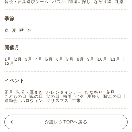
音読・言葉遊びゲーム
パズル
間違い探し
なぞり絵
迷路
季節
春
夏
秋
冬
開催月
1月
2月
3月
4月
5月
6月
7月
8月
9月
10月
11月
12月
イベント
正月
節分・豆まき
バレンタインデー
ひな祭り
花見
こどもの日
母の日
父の日
梅雨
七夕
夏祭り
敬老の日
運動会
ハロウィン
クリスマス
年末
介護レクTOPへ戻る