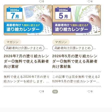
花モチーフのイラストや秋の思
花モチーフのイラストや夏の思
0
4
い出のイラストなど、使いやす
い出のイラストなど、使いやす
いレクリエーション素材満載で
い素材満載です！商用フリーで
す！商用フリーで無料のためお
無料のためお気軽にさまざまな
気軽にさまざまなシーンでお使
シーンでお使いいただけます。
いいただけます。
マガジン
マガジン
…
…
高齢者向け介護レクまとめ
高齢者向け介護レクまとめ
2026年7月の塗り絵カレン
2026年5月の塗り絵カレン
ダー◎無料で使える高齢者
ダー◎無料で使える高齢者
向け素材
向け素材集
無料で使える2026年7月の塗り
この記事では完全無料で使える2
絵カレンダーを紹介します。子
026年5月の塗り絵カレンダーを
どもから高齢者までどなたでも
ご紹介します。こどもの日や母
お使いいただけて、花や植物な
の日などの季節感を感じられる
8
zip
8
どの人気モチーフもあり、簡単
塗り絵が満載です！商用フリー
なものから大人の塗り絵など難
でさまざまなシーンで無制限で
易度も選べます！当サイトでし
お使いいただけます。
かダウンロードできない塗り絵