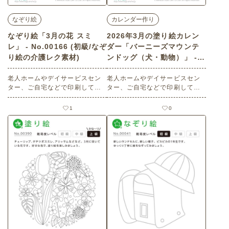
なぞり絵
カレンダー作り
なぞり絵「3月の花 スミ
2026年3月の塗り絵カレン
レ」 - No.00166 (初級/なぞ
ダー「バーニーズマウンテ
り絵の介護レク素材)
ンドッグ（犬・動物）」 - N
o.02607 (初級/カレンダー
老人ホームやデイサービスセン
作りの介護レク素材)
老人ホームやデイサービスセン
ター、ご自宅などで印刷してお
ター、ご自宅などで印刷してお
使いいただける無料の高齢者向
使いいただける無料の高齢者向
け介護レク素材（なぞり絵・初
け介護レク素材 2026年3月の塗
1
0
級）です。
り絵カレンダー「バーニーズマ
ウンテンドッグ（犬・動物）」
（カレンダー作り・初級）で
す。 関連キーワード：三月・弥
生・March・３月・いぬ・イ
ヌ・マウンテンドッグ・牧畜
犬・護衛犬