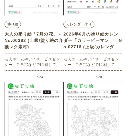
塗り絵
カレンダー作り
大人の塗り絵「7月の花」 -
2026年6月の塗り絵カレン
No.00382 (上級/塗り絵の介
ダー「カラーピーマン」 - N
護レク素材)
o.02718 (上級/カレンダー
作りの介護レク素材)
老人ホームやデイサービスセン
老人ホームやデイサービスセン
ター、ご自宅などで印刷してお
ター、ご自宅などで印刷してお
使いいただける無料の高齢者向
使いいただける無料の高齢者向
け介護レク素材（塗り絵・上
け介護レク素材 2026年6月の塗
4
0
級）です。
り絵カレンダー「カラーピーマ
ン」（カレンダー作り・上級）
です。 関連キーワード：六月・
水無月・June・６月・パプリ
カ・夏野菜・野菜・カラフル