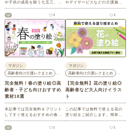
や子供の成長を願う七五三、深
やデイサービスなどの介護施設
まる秋を鑑賞する紅葉狩りな
でご利用いただける高齢者向け
ど、心を和ませるイベントがた
レク素材を多数ご用意していま
zip
3
2
くさんあります。今回は介護ア
す。今回はそのなかから、「こ
ンテナオリジナルの秋におすす
どもの日」にちなんだ素材をピ
めの高齢者向け介護レク素材を
ックアップしてご紹介。会員の
ご紹介します。窓越しに、色づ
方はすべて無料・無制限でご利
く景色の変化を感じながら、楽
用いただけます。
しんでみてはいかがでしょう
か。
マガジン
マガジン
…
…
高齢者向け介護レクまとめ
高齢者向け介護レクまとめ
完全無料！春の塗り絵◎高
【完全無料】花の塗り絵◎
齢者・子ども向けおすすめ
高齢者など大人向けイラス
素材18選
ト
本記事では完全無料＆プリント
この記事では無料で使える花の
してすぐ使えるおすすめの春向
塗り絵をご紹介します。簡単な
け塗り絵をご紹介します。ご高
ものから難しい大人・高齢者向
齢者・子どもいずれにも最適な
けのものまでバリエーションも
zip
1
1
大人向け～子どもでもできるも
豊富で、塗り方もそれぞれ楽し
のまで多数！ぜひ介護施設や保
めます。かわいい塗り絵をお探