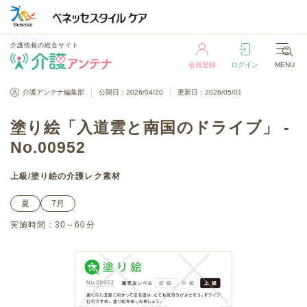
介護情報の総合サイト
会員登録
ログイン
MENU
介護情報の総合サイト
介護アンテナ編集部
公開日：2026/04/20
更新日：2026/05/01
会員登録
ログイン
MENU
塗り絵「入道雲と南国のドライブ」 -
No.00952
上級
/
塗り絵
の介護レク素材
夏
7月
実施時間：
30～60分