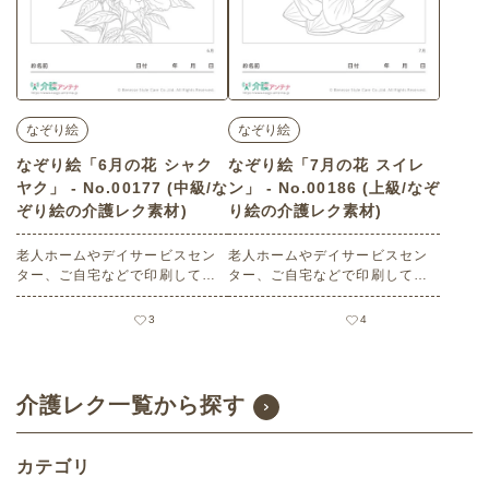
なぞり絵
なぞり絵
なぞり絵「6月の花 シャク
なぞり絵「7月の花 スイレ
ヤク」 - No.00177 (中級/な
ン」 - No.00186 (上級/なぞ
ぞり絵の介護レク素材)
り絵の介護レク素材)
老人ホームやデイサービスセン
老人ホームやデイサービスセン
ター、ご自宅などで印刷してお
ター、ご自宅などで印刷してお
使いいただける無料の高齢者向
使いいただける無料の高齢者向
け介護レク素材（なぞり絵・中
け介護レク素材（なぞり絵・上
3
4
級）です。
級）です。
介護レク一覧から探す
カテゴリ