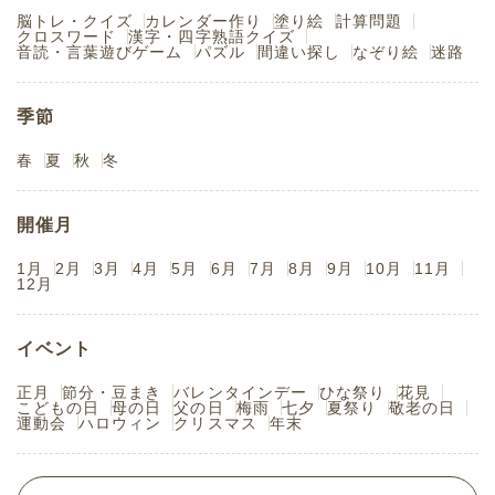
脳トレ・クイズ
カレンダー作り
塗り絵
計算問題
クロスワード
漢字・四字熟語クイズ
音読・言葉遊びゲーム
パズル
間違い探し
なぞり絵
迷路
季節
春
夏
秋
冬
開催月
1月
2月
3月
4月
5月
6月
7月
8月
9月
10月
11月
12月
イベント
正月
節分・豆まき
バレンタインデー
ひな祭り
花見
こどもの日
母の日
父の日
梅雨
七夕
夏祭り
敬老の日
運動会
ハロウィン
クリスマス
年末