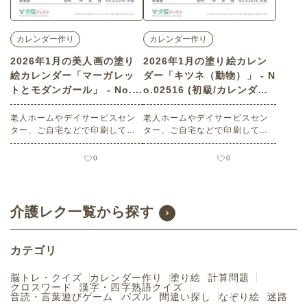
カレンダー作り
カレンダー作り
2026年1月の美人画の塗り
2026年1月の塗り絵カレン
絵カレンダー「マーガレッ
ダー「キツネ（動物）」 - N
トとモダンガール」 - No.0
o.02516 (初級/カレンダー
2546 (中級/カレンダー作り
作りの介護レク素材)
の介護レク素材)
老人ホームやデイサービスセン
老人ホームやデイサービスセン
ター、ご自宅などで印刷してお
ター、ご自宅などで印刷してお
使いいただける無料の高齢者向
使いいただける無料の高齢者向
け介護レク素材 2026年1月の美
け介護レク素材 2026年1月の塗
0
0
人画の塗り絵カレンダー「マー
り絵カレンダー「キツネ（動
ガレットとモダンガール」（カ
物）」（カレンダー作り・初
レンダー作り・中級）です。 関
級）です。 関連キーワード：一
連キーワード：一月・睦月・Jan
月・睦月・January・１月・フ
介護レク一覧から探す
uary・１月・化粧・日本美人・
ォックス・狐・キタキツネ
モガ・昭和モダン
カテゴリ
脳トレ・クイズ
カレンダー作り
塗り絵
計算問題
クロスワード
漢字・四字熟語クイズ
音読・言葉遊びゲーム
パズル
間違い探し
なぞり絵
迷路