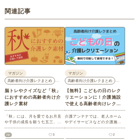
関連記事
マガジン
マガジン
…
…
高齢者向け介護レクまとめ
高齢者向け介護レクまとめ
脳トレやクイズなど「秋」
【無料】こどもの日のレク
におすすめの高齢者向け介
リエーションに！介護施設
護レク素材
で使える高齢者向けレク素
材
「秋」には、月を愛でるお月見
介護アンテナでは、老人ホーム
や子供の成長を願う七五三、深
やデイサービスなどの介護施設
まる秋を鑑賞する紅葉狩りな
でご利用いただける高齢者向け
ど、心を和ませるイベントがた
レク素材を多数ご用意していま
zip
3
2
くさんあります。今回は介護ア
す。今回はそのなかから、「こ