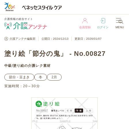
介護情報の総合サイト
会員登録
ログイン
MENU
介護情報の総合サイト
介護アンテナ編集部
公開日：2024/12/13
更新日：2026/01/07
会員登録
ログイン
MENU
塗り絵「節分の鬼」 - No.00827
中級
/
塗り絵
の介護レク素材
節分・豆まき
冬
2月
実施時間：
20～30分