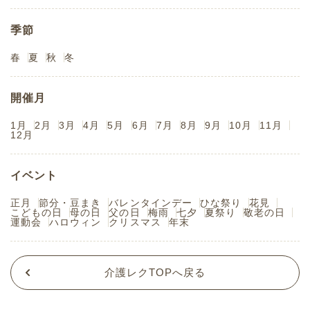
季節
春
夏
秋
冬
開催月
1月
2月
3月
4月
5月
6月
7月
8月
9月
10月
11月
12月
イベント
正月
節分・豆まき
バレンタインデー
ひな祭り
花見
こどもの日
母の日
父の日
梅雨
七夕
夏祭り
敬老の日
運動会
ハロウィン
クリスマス
年末
介護レクTOPへ戻る