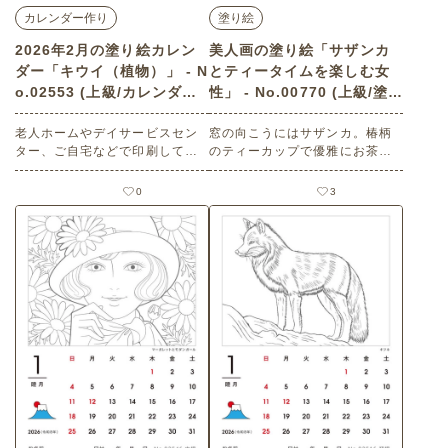
カレンダー作り
塗り絵
2026年2月の塗り絵カレン
美人画の塗り絵「サザンカ
ダー「キウイ（植物）」 - N
とティータイムを楽しむ女
o.02553 (上級/カレンダー
性」 - No.00770 (上級/塗り
作りの介護レク素材)
絵の介護レク素材)
老人ホームやデイサービスセン
窓の向こうにはサザンカ。椿柄
ター、ご自宅などで印刷してお
のティーカップで優雅にお茶を
使いいただける無料の高齢者向
楽しんでいます。美人画の塗り
け介護レク素材 2026年2月の塗
絵を楽しみましょう。 老人ホー
0
3
り絵カレンダー「キウイ（植
ムやデイサービスセンター、ご
物）」（カレンダー作り・上
自宅などで印刷してお使いいた
級）です。 関連キーワード：二
だける無料の高齢者向け介護レ
月・如月・February・２月・キ
ク素材 美人画の塗り絵「サザン
ウイフルーツ・キーウィーフル
カとティータイムを楽しむ女
ーツ・果実・果物・フルーツ
性」（塗り絵・上級）です。 関
連キーワード：２月・二月・如
月・山茶花・ティーカップ・化
粧・日本美人・昭和モダン