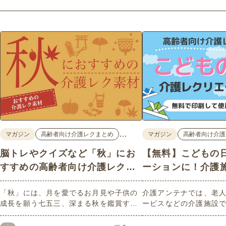
…
マガジン
高齢者向け介護レクまとめ
マガジン
高齢者向け介護
脳トレやクイズなど「秋」にお
【無料】こどもの
すすめの高齢者向け介護レク素
ーションに！介護
材
高齢者向けレク素
「秋」には、月を愛でるお月見や子供の
介護アンテナでは、老
成長を願う七五三、深まる秋を鑑賞する
ービスなどの介護施設
紅葉狩りなど、心を和ませるイベントが
る高齢者向けレク素材
たくさんあります。今回は介護アンテナ
います。今回はそのな