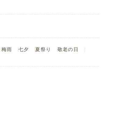
梅雨
七夕
夏祭り
敬老の日