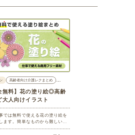
…
ン
高齢者向け介護レクまとめ
全無料】花の塗り絵◎高齢
ど大人向けイラスト
事では無料で使える花の塗り絵を
します。簡単なものから難しい大
齢者向けのものまでバリエーショ
富で、塗り方もそれぞれ楽しめま