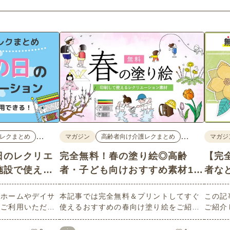
…
…
レクまとめ
マガジン
高齢者向け介護レクまとめ
マガジ
日のレクリエ
完全無料！春の塗り絵◎高齢
【完
施設で使える
者・子ども向けおすすめ素材18
者な
材
選
人ホームやデイサ
本記事では完全無料＆プリントしてすぐ
この記
でご利用いただけ
使えるおすすめの春向け塗り絵をご紹介
ご紹介
を多数ご用意して
します。ご高齢者・子どもいずれにも最
人・高
かから、「こども
適な大人向け～子どもでもできるものま
ンも豊