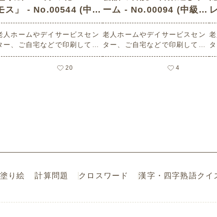
モス」 - No.00544 (中
ーム - No.00094 (中級/
レ
級/塗り絵の介護レク素
音読・言葉遊びゲームの
老人ホームやデイサービスセン
老人ホームやデイサービスセン
老
材)
介護レク素材)
ター、ご自宅などで印刷してお
ター、ご自宅などで印刷してお
タ
使いいただける無料の高齢者向
使いいただける無料の高齢者向
使
け介護レク素材（塗り絵・中
け介護レク素材（音読・言葉遊
け
20
4
級）です。
びゲーム・中級）です。
ズ
塗り絵
計算問題
クロスワード
漢字・四字熟語クイ