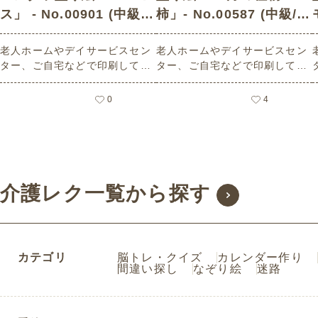
ス」 - No.00901 (中級/
柿」- No.00587 (中級/塗
塗り絵の介護レク素材)
り絵の介護レク素材)
老人ホームやデイサービスセン
老人ホームやデイサービスセン
ター、ご自宅などで印刷してお
ター、ご自宅などで印刷してお
使いいただける無料の高齢者向
使いいただける無料の高齢者向
け介護レク素材 マンダラ塗り絵
け介護レク素材 塗り絵「10月
0
4
「コスモス」（塗り絵・中級）
の植物 柿」（塗り絵・中級）で
です。 関連キーワード：十月・
す。
神無月・October・アキザク
ラ・秋桜
介護レク一覧から探す
カテゴリ
脳トレ・クイズ
カレンダー作り
間違い探し
なぞり絵
迷路