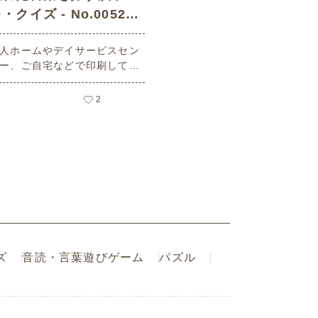
・クイズ - No.00522
(中級/脳トレ・クイズの
人ホームやデイサービスセン
介護レク素材)
ー、ご自宅などで印刷してお
いいただける無料の高齢者向
介護レク素材（脳トレ・クイ
2
・中級）です。
ズ
音読・言葉遊びゲーム
パズル