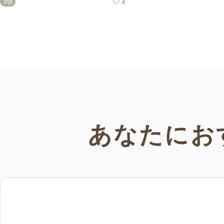
zip
3
オリジナルの秋におすすめの高齢者向け
の日」にちなんだ素材
介護レク素材をご紹介します。窓越し
てご紹介。会員の方は
に、色づく景色の変化を感じながら、楽
限でご利用いただけま
しんでみてはいかがでしょうか。
あなたにお