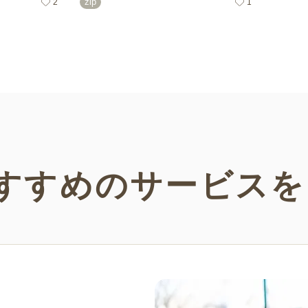
zip
2
1
をピックアップし
で多数！ぜひ介護施設や保育園、小学
す。か
すべて無料・無制
校、公民館などさまざまなシーンでご活
チェッ
す。
用ください。
すすめの
サービスを