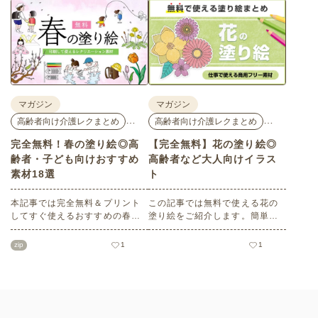
ンテナオリジナルの秋におすす
どもの日」にちなんだ素材をピ
めの高齢者向け介護レク素材を
ックアップしてご紹介。会員の
ご紹介します。窓越しに、色づ
方はすべて無料・無制限でご利
く景色の変化を感じながら、楽
用いただけます。
しんでみてはいかがでしょう
か。
マガジン
マガジン
…
…
高齢者向け介護レクまとめ
高齢者向け介護レクまとめ
完全無料！春の塗り絵◎高
【完全無料】花の塗り絵◎
齢者・子ども向けおすすめ
高齢者など大人向けイラス
素材18選
ト
本記事では完全無料＆プリント
この記事では無料で使える花の
してすぐ使えるおすすめの春向
塗り絵をご紹介します。簡単な
け塗り絵をご紹介します。ご高
ものから難しい大人・高齢者向
齢者・子どもいずれにも最適な
けのものまでバリエーションも
zip
1
1
大人向け～子どもでもできるも
豊富で、塗り方もそれぞれ楽し
のまで多数！ぜひ介護施設や保
めます。かわいい塗り絵をお探
育園、小学校、公民館などさま
しの方はぜひチェックしてみて
ざまなシーンでご活用くださ
ください。
い。