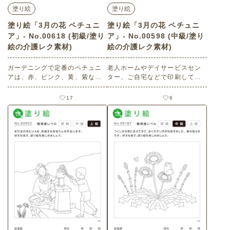
塗り絵
塗り絵
塗り絵「3月の花 ペチュニ
塗り絵「3月の花 ペチュニ
ア」- No.00618 (初級/塗り
ア」- No.00598 (中級/塗り
絵の介護レク素材)
絵の介護レク素材)
ガーデニングで定番のペチュニ
老人ホームやデイサービスセン
アは、赤、ピンク、黄、紫など
ター、ご自宅などで印刷してお
色もさまざま。花壇を彩りま
使いいただける無料の高齢者向
す。塗り絵を楽しみましょう。
け介護レク素材 塗り絵「3月の
17
6
老人ホームやデイサービスセン
花 ペチュニア」（塗り絵・中
ター、ご自宅などで印刷してお
級）です。
使いいただける無料の高齢者向
け介護レク素材 塗り絵「3月の
花 ペチュニア」（塗り絵・初
級）です。