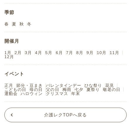
季節
春
夏
秋
冬
開催月
1月
2月
3月
4月
5月
6月
7月
8月
9月
10月
11月
12月
イベント
正月
節分・豆まき
バレンタインデー
ひな祭り
花見
こどもの日
母の日
父の日
梅雨
七夕
夏祭り
敬老の日
運動会
ハロウィン
クリスマス
年末
介護レクTOPへ戻る