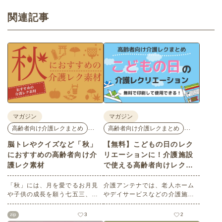
関連記事
マガジン
マガジン
…
…
高齢者向け介護レクまとめ
高齢者向け介護レクまとめ
脳トレやクイズなど「秋」
【無料】こどもの日のレク
におすすめの高齢者向け介
リエーションに！介護施設
護レク素材
で使える高齢者向けレク素
材
「秋」には、月を愛でるお月見
介護アンテナでは、老人ホーム
や子供の成長を願う七五三、深
やデイサービスなどの介護施設
まる秋を鑑賞する紅葉狩りな
でご利用いただける高齢者向け
ど、心を和ませるイベントがた
レク素材を多数ご用意していま
zip
3
2
くさんあります。今回は介護ア
す。今回はそのなかから、「こ