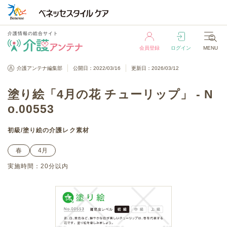
介護情報の総合サイト
会員登録
ログイン
MENU
介護情報の総合サイト
介護アンテナ編集部
公開日：2022/03/16
更新日：2026/03/12
会員登録
ログイン
MENU
塗り絵「4月の花 チューリップ」 - N
o.00553
初級
/
塗り絵
の介護レク素材
春
4月
実施時間：
20分以内