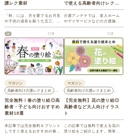
護レク素材
で使える高齢者向けレク素
材
「秋」には、月を愛でるお月見
介護アンテナでは、老人ホーム
や子供の成長を願う七五三、深
やデイサービスなどの介護施設
まる秋を鑑賞する紅葉狩りな
でご利用いただける高齢者向け
ど、心を和ませるイベントがた
レク素材を多数ご用意していま
zip
3
2
くさんあります。今回は介護ア
す。今回はそのなかから、「こ
ンテナオリジナルの秋におすす
どもの日」にちなんだ素材をピ
めの高齢者向け介護レク素材を
ックアップしてご紹介。会員の
ご紹介します。窓越しに、色づ
方はすべて無料・無制限でご利
く景色の変化を感じながら、楽
用いただけます。
しんでみてはいかがでしょう
か。
マガジン
マガジン
…
…
高齢者向け介護レクまとめ
高齢者向け介護レクまとめ
完全無料！春の塗り絵◎高
【完全無料】花の塗り絵◎
齢者・子ども向けおすすめ
高齢者など大人向けイラス
素材18選
ト
本記事では完全無料＆プリント
この記事では無料で使える花の
してすぐ使えるおすすめの春向
塗り絵をご紹介します。簡単な
け塗り絵をご紹介します。ご高
ものから難しい大人・高齢者向