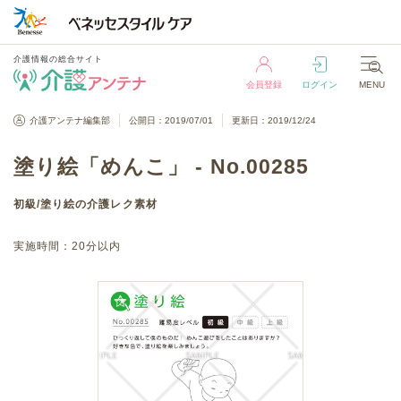
介護情報の総合サイト
会員登録
ログイン
MENU
介護情報の総合サイト
介護アンテナ編集部
公開日：2019/07/01
更新日：2019/12/24
会員登録
ログイン
MENU
塗り絵「めんこ」 - No.00285
初級
/
塗り絵
の介護レク素材
実施時間：
20分以内