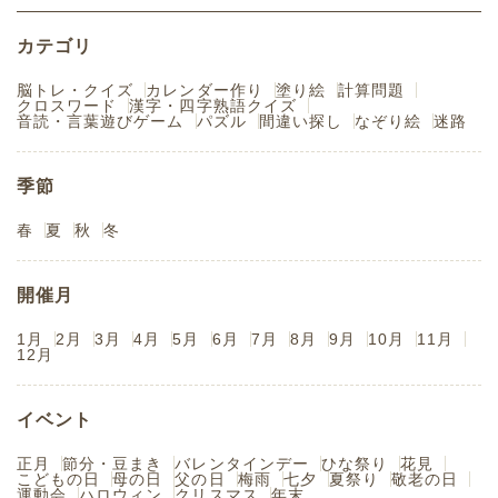
カテゴリ
脳トレ・クイズ
カレンダー作り
塗り絵
計算問題
クロスワード
漢字・四字熟語クイズ
音読・言葉遊びゲーム
パズル
間違い探し
なぞり絵
迷路
季節
春
夏
秋
冬
開催月
1月
2月
3月
4月
5月
6月
7月
8月
9月
10月
11月
12月
イベント
正月
節分・豆まき
バレンタインデー
ひな祭り
花見
こどもの日
母の日
父の日
梅雨
七夕
夏祭り
敬老の日
運動会
ハロウィン
クリスマス
年末