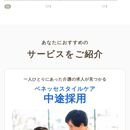
齢者・子どもいずれにも最適な
けのものまでバリエーションも
zip
1
1
大人向け～子どもでもできるも
豊富で、塗り方もそれぞれ楽し
のまで多数！ぜひ介護施設や保
めます。かわいい塗り絵をお探
育園、小学校、公民館などさま
しの方はぜひチェックしてみて
ざまなシーンでご活用くださ
ください。
い。
あなたにおすすめの
サービスをご紹介
一人ひとりにあった介護の求人が見つかる
ベネッセスタイルケア
中途採用