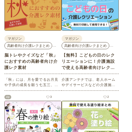
マガジン
マガジン
…
…
高齢者向け介護レクまとめ
高齢者向け介護レクまとめ
脳トレやクイズなど「秋」
【無料】こどもの日のレク
におすすめの高齢者向け介
リエーションに！介護施設
護レク素材
で使える高齢者向けレク素
材
「秋」には、月を愛でるお月見
介護アンテナでは、老人ホーム
や子供の成長を願う七五三、深
やデイサービスなどの介護施設
まる秋を鑑賞する紅葉狩りな
でご利用いただける高齢者向け
ど、心を和ませるイベントがた
レク素材を多数ご用意していま
zip
3
2
くさんあります。今回は介護ア
す。今回はそのなかから、「こ
ンテナオリジナルの秋におすす
どもの日」にちなんだ素材をピ
めの高齢者向け介護レク素材を
ックアップしてご紹介。会員の
ご紹介します。窓越しに、色づ
方はすべて無料・無制限でご利
く景色の変化を感じながら、楽
用いただけます。
しんでみてはいかがでしょう