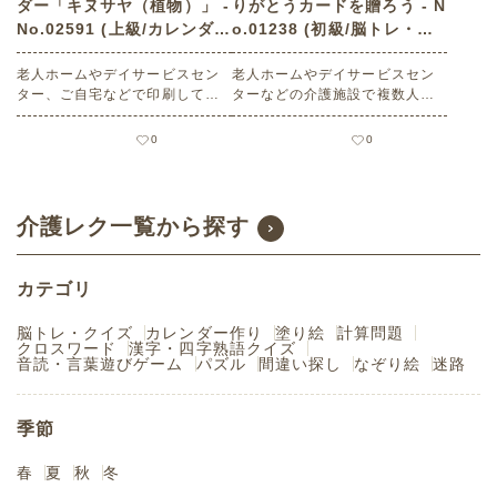
ダー「キヌサヤ（植物）」 -
りがとうカードを贈ろう - N
No.02591 (上級/カレンダー
o.01238 (初級/脳トレ・ク
作りの介護レク素材)
イズの介護レク素材)
老人ホームやデイサービスセン
老人ホームやデイサービスセン
ター、ご自宅などで印刷してお
ターなどの介護施設で複数人で
使いいただける無料の高齢者向
楽しめる3月9日は「感謝の日」
け介護レク素材 2026年3月の塗
にまつわる高齢者向けレクリエ
0
0
り絵カレンダー「キヌサヤ（植
ーション（ 脳トレ・クイズ・初
物）」（カレンダー作り・上
級）です。 関連キーワード：コ
級）です。 関連キーワード：三
ミュニケーション・会話の促
月・弥生・March・３月・絹さ
進・家族との交流・スタッフと
介護レク一覧から探す
や・きぬさや・野菜
の交流・脳の活性化・感謝の共
有・サンキュー・Thank you・
楽しむ・楽しい・今日は何の日
カテゴリ
脳トレ・クイズ
カレンダー作り
塗り絵
計算問題
クロスワード
漢字・四字熟語クイズ
音読・言葉遊びゲーム
パズル
間違い探し
なぞり絵
迷路
季節
春
夏
秋
冬