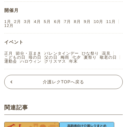
開催月
1月
2月
3月
4月
5月
6月
7月
8月
9月
10月
11月
12月
イベント
正月
節分・豆まき
バレンタインデー
ひな祭り
花見
こどもの日
母の日
父の日
梅雨
七夕
夏祭り
敬老の日
運動会
ハロウィン
クリスマス
年末
介護レクTOPへ戻る
関連記事