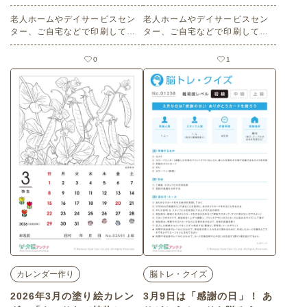
レク素材)
レンダー作りの介護レク素
老人ホームやデイサービスセン
材)
老人ホームやデイサービスセン
ター、ご自宅などで印刷してお
ター、ご自宅などで印刷してお
使いいただける無料の高齢者向
使いいただける無料の高齢者向
け介護レク素材 2026年3月の塗
け介護レク素材 2026年3月の塗
0
1
り絵カレンダー「お花畑」（カ
り絵カレンダー「ペチュニア
レンダー作り・上級）です。 関
（花・植物）」（カレンダー作
連キーワード：三月・弥生・Mar
り・初級）です。 関連キーワー
ch・３月・昭和の風景
ド：三月・弥生・March・３
月・ツクバネアサガオ
カレンダー作り
脳トレ・クイズ
2026年3月の塗り絵カレン
3月9日は「感謝の日」！ あ