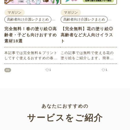
か。
マガジン
マガジン
…
…
高齢者向け介護レクまとめ
高齢者向け介護レクまとめ
完全無料！春の塗り絵◎高
【完全無料】花の塗り絵◎
齢者・子ども向けおすすめ
高齢者など大人向けイラス
素材18選
ト
本記事では完全無料＆プリント
この記事では無料で使える花の
してすぐ使えるおすすめの春向
塗り絵をご紹介します。簡単な
け塗り絵をご紹介します。ご高
ものから難しい大人・高齢者向
齢者・子どもいずれにも最適な
けのものまでバリエーションも
zip
1
1
大人向け～子どもでもできるも
豊富で、塗り方もそれぞれ楽し
のまで多数！ぜひ介護施設や保
めます。かわいい塗り絵をお探
育園、小学校、公民館などさま
しの方はぜひチェックしてみて
ざまなシーンでご活用くださ
ください。
い。
あなたにおすすめの
サービスをご紹介