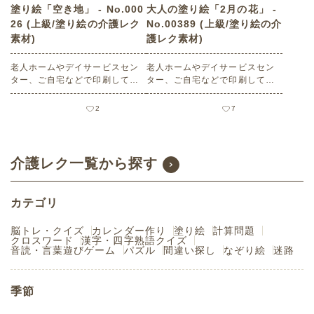
塗り絵「空き地」 - No.000
大人の塗り絵「2月の花」 -
26 (上級/塗り絵の介護レク
No.00389 (上級/塗り絵の介
素材)
護レク素材)
老人ホームやデイサービスセン
老人ホームやデイサービスセン
ター、ご自宅などで印刷してお
ター、ご自宅などで印刷してお
使いいただける無料の高齢者向
使いいただける無料の高齢者向
け介護レク素材（塗り絵・上
け介護レク素材（塗り絵・上
2
7
級）です。
級）です。
介護レク一覧から探す
カテゴリ
脳トレ・クイズ
カレンダー作り
塗り絵
計算問題
クロスワード
漢字・四字熟語クイズ
音読・言葉遊びゲーム
パズル
間違い探し
なぞり絵
迷路
季節