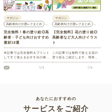
しんでみてはいかがでしょう
か。
マガジン
マガジン
…
…
高齢者向け介護レクまとめ
高齢者向け介護レクまとめ
完全無料！春の塗り絵◎高
【完全無料】花の塗り絵◎
齢者・子ども向けおすすめ
高齢者など大人向けイラス
素材18選
ト
本記事では完全無料＆プリント
この記事では無料で使える花の
してすぐ使えるおすすめの春向
塗り絵をご紹介します。簡単な
け塗り絵をご紹介します。ご高
ものから難しい大人・高齢者向
齢者・子どもいずれにも最適な
けのものまでバリエーションも
zip
1
1
大人向け～子どもでもできるも
豊富で、塗り方もそれぞれ楽し
のまで多数！ぜひ介護施設や保
めます。かわいい塗り絵をお探
育園、小学校、公民館などさま
しの方はぜひチェックしてみて
ざまなシーンでご活用くださ
ください。
い。
あなたにおすすめの
サービスをご紹介