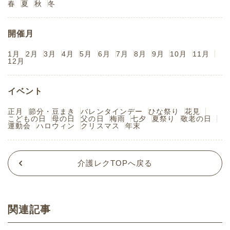
春
夏
秋
冬
開催月
1月
2月
3月
4月
5月
6月
7月
8月
9月
10月
11月
12月
イベント
正月
節分・豆まき
バレンタインデー
ひな祭り
花見
こどもの日
母の日
父の日
梅雨
七夕
夏祭り
敬老の日
運動会
ハロウィン
クリスマス
年末
介護レクTOPへ戻る
関連記事