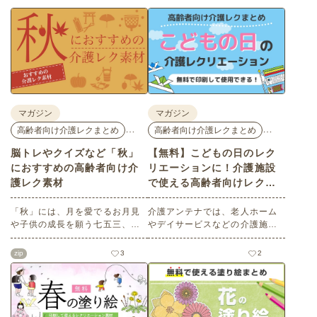
マガジン
マガジン
…
…
高齢者向け介護レクまとめ
高齢者向け介護レクまとめ
脳トレやクイズなど「秋」
【無料】こどもの日のレク
におすすめの高齢者向け介
リエーションに！介護施設
護レク素材
で使える高齢者向けレク素
材
「秋」には、月を愛でるお月見
介護アンテナでは、老人ホーム
や子供の成長を願う七五三、深
やデイサービスなどの介護施設
まる秋を鑑賞する紅葉狩りな
でご利用いただける高齢者向け
ど、心を和ませるイベントがた
レク素材を多数ご用意していま
zip
3
2
くさんあります。今回は介護ア
す。今回はそのなかから、「こ
ンテナオリジナルの秋におすす
どもの日」にちなんだ素材をピ
めの高齢者向け介護レク素材を
ックアップしてご紹介。会員の
ご紹介します。窓越しに、色づ
方はすべて無料・無制限でご利
く景色の変化を感じながら、楽
用いただけます。