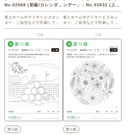
No.02568 (初級/カレンダー
ンデー」 - No.02632 (上級/
作りの介護レク素材)
カレンダー作りの介護レク
老人ホームやデイサービスセン
素材)
老人ホームやデイサービスセン
ター、ご自宅などで印刷してお
ター、ご自宅などで印刷してお
使いいただける無料の高齢者向
使いいただける無料の高齢者向
け介護レク素材 2026年2月の塗
け介護レク素材 2026年2月の塗
0
2
り絵カレンダー「シマリス（動
り絵カレンダー「ハッピーバレ
物）」（カレンダー作り・初
ンタインデー」（カレンダー作
級）です。 関連キーワード：二
り・上級）です。 関連キーワー
月・如月・February・２月・縞
ド：二月・如月・February・２
栗鼠
月・チョコレート
塗り絵
塗り絵