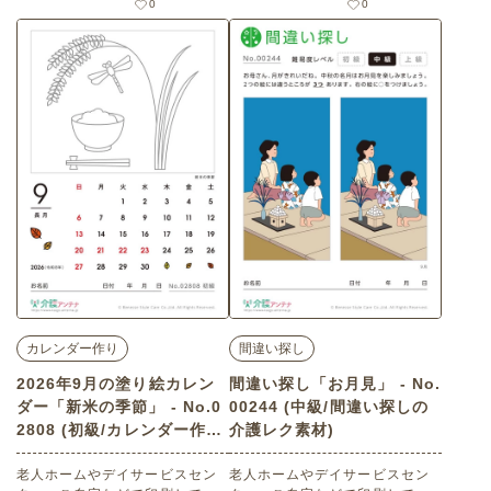
0
0
美人画の塗り絵カレンダー「イ
塗り絵カレンダー「果物の盛り
チョウの葉と着物姿の女性」
合わせ」（カレンダー作り・中
（カレンダー作り・初級）で
級）です。 関連キーワード：フ
す。 関連キーワード：銀杏・黄
ルーツ・果実・ぶどう・りん
色い葉・人物・女性・和装・着
ご・梨・ざる・食卓・旬の味
物・レトロ
覚・デザート・紅葉
カレンダー作り
間違い探し
2026年9月の塗り絵カレン
間違い探し「お月見」 - No.
ダー「新米の季節」 - No.0
00244 (中級/間違い探しの
2808 (初級/カレンダー作り
介護レク素材)
の介護レク素材)
老人ホームやデイサービスセン
老人ホームやデイサービスセン