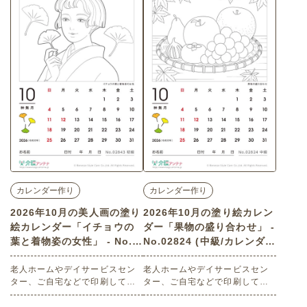
す。 関連キーワード：マンダラ
塗り絵・秋桜・ピンクの花・花
畑・野原・草花
カレンダー作り
カレンダー作り
2026年10月の美人画の塗り
2026年10月の塗り絵カレン
絵カレンダー「イチョウの
ダー「果物の盛り合わせ」 -
葉と着物姿の女性」 - No.0
No.02824 (中級/カレンダー
2843 (初級/カレンダー作り
作りの介護レク素材)
の介護レク素材)
老人ホームやデイサービスセン
老人ホームやデイサービスセン
ター、ご自宅などで印刷してお
ター、ご自宅などで印刷してお
使いいただける無料の高齢者向
使いいただける無料の高齢者向
け介護レク素材 2026年10月の
け介護レク素材 2026年10月の