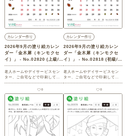
カレンダー作り
カレンダー作り
2026年9月の塗り絵カレン
2026年9月の塗り絵カレン
ダー「金木犀（キンモクセ
ダー「金木犀（キンモクセ
イ）」 - No.02820 (上級/カ
イ）」 - No.02818 (初級/カ
レンダー作りの介護レク素
レンダー作りの介護レク素
材)
老人ホームやデイサービスセン
材)
老人ホームやデイサービスセン
ター、ご自宅などで印刷してお
ター、ご自宅などで印刷してお
使いいただける無料の高齢者向
使いいただける無料の高齢者向
け介護レク素材 2026年9月の塗
け介護レク素材 2026年9月の塗
0
0
り絵カレンダー「金木犀（キン
り絵カレンダー「金木犀（キン
モクセイ）」（カレンダー作
モクセイ）」（カレンダー作
り・上級）です。 関連キーワー
り・初級）です。 関連キーワー
ド：桂花・小花・オレンジの
ド：桂花・小花・オレンジの
花・香りの花・花房・マンダ
花・香りの花・マンダラ・曼荼
ラ・曼荼羅・万華鏡・花輪
羅・万華鏡・幾何学模様・葉・
花模様