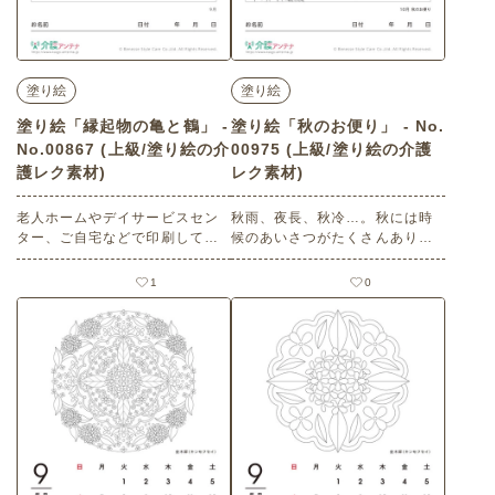
塗り絵
塗り絵
塗り絵「縁起物の亀と鶴」 -
塗り絵「秋のお便り」 - No.
No.00867 (上級/塗り絵の介
00975 (上級/塗り絵の介護
護レク素材)
レク素材)
老人ホームやデイサービスセン
秋雨、夜長、秋冷…。秋には時
ター、ご自宅などで印刷してお
候のあいさつがたくさんありま
使いいただける無料の高齢者向
すね。どなたかに手紙を書きま
け介護レク素材 塗り絵「縁起物
せんか？塗り絵を楽しみましょ
1
0
の亀と鶴」（塗り絵・上級）で
う。 老人ホームやデイサービス
す。 関連キーワード：九月・長
センター、ご自宅などで印刷し
月・September・長寿・祝福
てお使いいただける無料の高齢
者向け介護レク素材 塗り絵「秋
のお便り」（塗り絵・上級）で
す。 関連キーワード：はがき・
封筒・切手・便箋・便り・手
紙・落ち葉・紅葉・文房具・郵
便