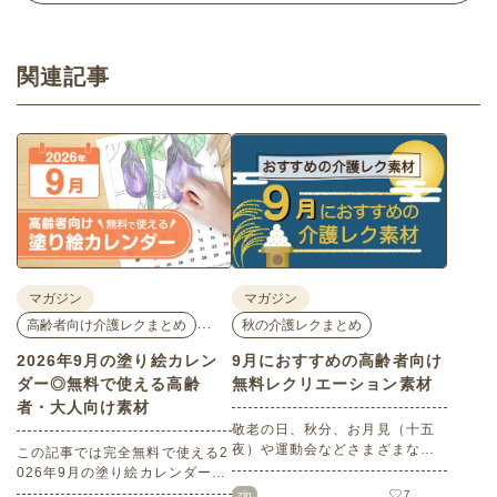
関連記事
マガジン
マガジン
…
高齢者向け介護レクまとめ
秋の介護レクまとめ
2026年9月の塗り絵カレン
9月におすすめの高齢者向け
ダー◎無料で使える高齢
無料レクリエーション素材
者・大人向け素材
敬老の日、秋分、お月見（十五
夜）や運動会などさまざまなイ
この記事では完全無料で使える2
ベント目白押しの9月。本記事で
026年9月の塗り絵カレンダーを
は9月にぜひチャレンジしていた
ご紹介します。人気で定番のお
zip
7