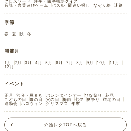
クロスワード
漢字・四字熟語クイズ
音読・言葉遊びゲーム
パズル
間違い探し
なぞり絵
迷路
季節
春
夏
秋
冬
開催月
1月
2月
3月
4月
5月
6月
7月
8月
9月
10月
11月
12月
イベント
正月
節分・豆まき
バレンタインデー
ひな祭り
花見
こどもの日
母の日
父の日
梅雨
七夕
夏祭り
敬老の日
運動会
ハロウィン
クリスマス
年末
介護レクTOPへ戻る