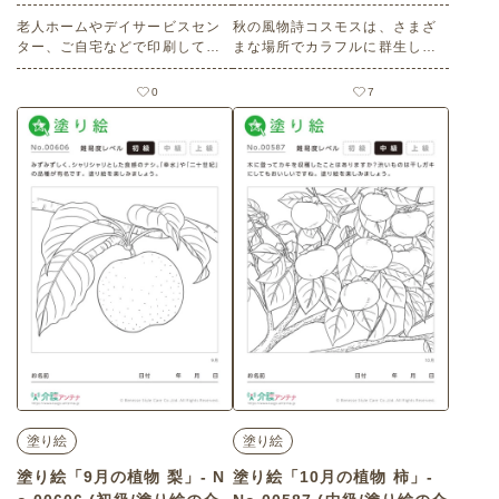
りの介護レク素材)
老人ホームやデイサービスセン
秋の風物詩コスモスは、さまざ
ター、ご自宅などで印刷してお
まな場所でカラフルに群生して
使いいただける無料の高齢者向
いるのを見かけます。塗り絵を
け介護レク素材 2026年9月の塗
楽しみましょう。 老人ホームや
0
7
り絵カレンダー「七輪でサン
デイサービスセンター、ご自宅
マ」（カレンダー作り・上級）
などで印刷してお使いいただけ
です。 関連キーワード：さん
る無料の高齢者向け介護レク素
ま・秋刀魚・焼き魚・炭火・網
材（塗り絵・初級）です。
焼き・煙・旬の魚・縁側・祖
父・孫・落ち葉
塗り絵
塗り絵
塗り絵「9月の植物 梨」- N
塗り絵「10月の植物 柿」-