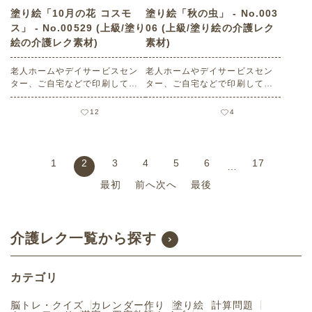
塗り絵「10月の花 コスモ
塗り絵「秋の虫」 - No.003
ス」 - No.00529 (上級/塗り
06 (上級/塗り絵の介護レク
絵の介護レク素材)
素材)
老人ホームやデイサービスセン
老人ホームやデイサービスセン
ター、ご自宅などで印刷してお
ター、ご自宅などで印刷してお
使いいただける無料の高齢者向
使いいただける無料の高齢者向
け介護レク素材（塗り絵・上
け介護レク素材（塗り絵・上
12
4
級）です。
級）です。
1
2
3
4
5
6
17
…
最初
前へ
次へ
最後
介護レク一覧から探す
カテゴリ
脳トレ・クイズ
カレンダー作り
塗り絵
計算問題