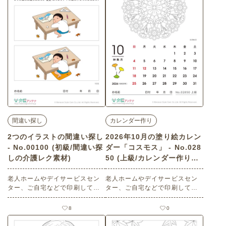
すき・シルエット・帰り道・空
子・おやつ・米粉・満月・名月
景色・風景
間違い探し
カレンダー作り
2つのイラストの間違い探し
2026年10月の塗り絵カレン
- No.00100 (初級/間違い探
ダー「コスモス」 - No.028
しの介護レク素材)
50 (上級/カレンダー作りの
介護レク素材)
老人ホームやデイサービスセン
老人ホームやデイサービスセン
ター、ご自宅などで印刷してお
ター、ご自宅などで印刷してお
使いいただける無料の高齢者向
使いいただける無料の高齢者向
け介護レク素材（間違い探し・
け介護レク素材 2026年10月の
8
0
初級）です。
塗り絵カレンダー「コスモス」
（カレンダー作り・上級）で