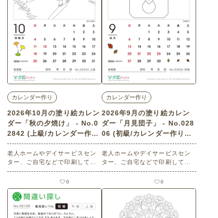
す。 関連キーワード：人物・女
性・レトロ女性・洋装・帽子・
かぼちゃ・お菓子・モダンな装
い
カレンダー作り
カレンダー作り
2026年10月の塗り絵カレン
2026年9月の塗り絵カレン
ダー「秋の夕焼け」 - No.0
ダー「月見団子」 - No.028
2842 (上級/カレンダー作り
06 (初級/カレンダー作りの
の介護レク素材)
介護レク素材)
老人ホームやデイサービスセン
老人ホームやデイサービスセン
ター、ご自宅などで印刷してお
ター、ご自宅などで印刷してお
使いいただける無料の高齢者向
使いいただける無料の高齢者向
け介護レク素材 2026年10月の
け介護レク素材 2026年9月の塗
0
0
塗り絵カレンダー「秋の夕焼
り絵カレンダー「月見団子」
け」（カレンダー作り・上級）
（カレンダー作り・初級）で
です。 関連キーワード：夕日・
す。 関連キーワード：だんご・
夕空・赤い空・雲・山並み・す
三方・お供え物・白玉・和菓