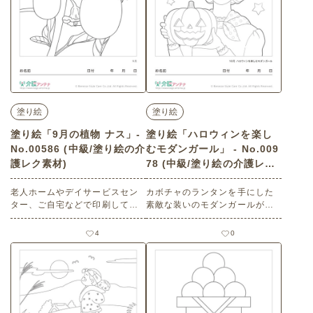
塗り絵
塗り絵
塗り絵「9月の植物 ナス」-
塗り絵「ハロウィンを楽し
No.00586 (中級/塗り絵の介
むモダンガール」 - No.009
護レク素材)
78 (中級/塗り絵の介護レク
素材)
老人ホームやデイサービスセン
カボチャのランタンを手にした
ター、ご自宅などで印刷してお
素敵な装いのモダンガールがハ
使いいただける無料の高齢者向
ロウィンパーティーを楽しんで
け介護レク素材 塗り絵「9月の
います。美人画の塗り絵を楽し
4
0
植物 ナス」（塗り絵・中級）で
みましょう。 老人ホームやデイ
す。
サービスセンター、ご自宅など
で印刷してお使いいただける無
料の高齢者向け介護レク素材 塗
り絵「ハロウィンを楽しむモダ
ンガール」（塗り絵・中級）で