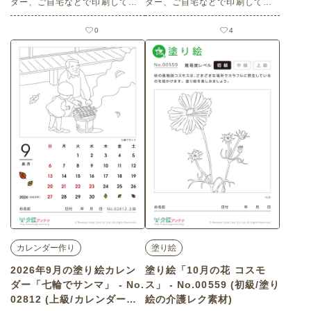
ター、ご自宅などで印刷してお
ター、ご自宅などで印刷してお
使いいただける無料の高齢者向
使いいただける無料の高齢者向
け介護レク素材 2026年9月の塗
け介護レク素材（間違い探し・
0
4
り絵カレンダー「新米の季節」
中級）です。
（カレンダー作り・初級）で
す。 関連キーワード：ご飯・白
米・お茶碗・稲穂・稲・収穫・
トンボ・田んぼ・炊きたて
カレンダー作り
塗り絵
2026年9月の塗り絵カレン
塗り絵「10月の花 コスモ
ダー「七輪でサンマ」 - No.
ス」 - No.00559 (初級/塗り
02812 (上級/カレンダー作
絵の介護レク素材)