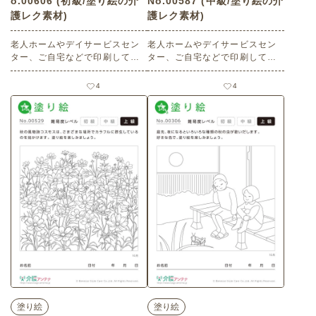
o.00606 (初級/塗り絵の介
No.00587 (中級/塗り絵の介
護レク素材)
護レク素材)
老人ホームやデイサービスセン
老人ホームやデイサービスセン
ター、ご自宅などで印刷してお
ター、ご自宅などで印刷してお
使いいただける無料の高齢者向
使いいただける無料の高齢者向
け介護レク素材 塗り絵「9月の
け介護レク素材 塗り絵「10月の
4
4
植物 梨」（塗り絵・初級）で
植物 柿」（塗り絵・中級）で
す。
す。
塗り絵
塗り絵