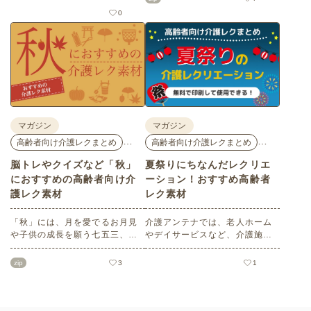
だきたい塗り絵や脳トレ、迷路
花モチーフのイラストや秋の思
0
などのレク素材を紹介します。
い出のイラストなど、使いやす
老人ホームやデイサービスでの
いレクリエーション素材満載で
レクリエーション、ご自宅での
す！商用フリーで無料のためお
趣味のお時間などさまざまなシ
気軽にさまざまなシーンでお使
ーンでぜひご活用ください。
いいただけます。
マガジン
マガジン
…
…
高齢者向け介護レクまとめ
高齢者向け介護レクまとめ
脳トレやクイズなど「秋」
夏祭りにちなんだレクリエ
におすすめの高齢者向け介
ーション！おすすめ高齢者
護レク素材
レク素材
「秋」には、月を愛でるお月見
介護アンテナでは、老人ホーム
や子供の成長を願う七五三、深
やデイサービスなど、介護施設
まる秋を鑑賞する紅葉狩りな
で使える高齢者向けレクリエー
ど、心を和ませるイベントがた
ション素材をたくさんご用意し
zip
3
1
くさんあります。今回は介護ア
ています。今回はそのなかか
ンテナオリジナルの秋におすす
ら、「夏祭り」にちなんだ塗り
めの高齢者向け介護レク素材を
絵や脳トレ・クイズをセレク
ご紹介します。窓越しに、色づ
ト。会員の方はすべて無料でご