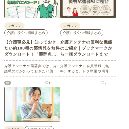
マガジン
マガジン
介護に役立つ情報まとめ
介護に役立つ情報まとめ
【介護職必見】知っておき
介護アンテナの便利な機能
たい約100種の薬情報を無料
のご紹介｜ブックマークか
ダウンロード！「薬辞典」
ら一括ダウンロードまで
で薬の基礎知識を学ぼう
介護アンテナの薬辞典では、介
介護アンテナに会員登録（無
護職の方が知っておきたい薬の
料）すると、レク準備や研修資
知識（効能効果、副作用、併用
料の収集がぐっと楽になる便利
注意点など）を詳しく解説。約1
機能が使えるようになります。
zip
6
3
00種類の情報を無料でダウンロ
この記事では、「ブックマー
ードできます。さらにこの記事
ク・いいね！」の使い方、検索
ではよくみられている薬5選を一
の絞り込みや並び替えで目的の
括ダウンロードできます。正し
素材に素早くたどり着くコツ、
い知識を身につけケアスキルを
そして素材の一括ダウンロード
高めましょう。
方法をわかりやすく解説しま
す。
…