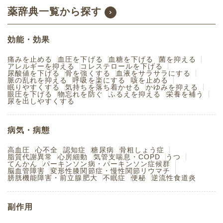
薬辞典一覧から探す
効能・効果
痛みを止める
血圧を下げる
血糖を下げる
菌を抑える
アレルギーを抑える
コレステロールを下げる
尿酸値を下げる
骨を強くする
血液をサラサラにする
脈の乱れを抑える
呼吸を楽にする
咳を止める
眠りやすくする
気持ちを落ち着かせる
かゆみを抑える
眼圧を下げる
物忘れを防ぐ
ふるえを抑える
栄養を補う
尿を出しやすくする
病気・病態
高血圧
心不全
認知症
糖尿病
骨粗しょう症
脂質代謝異常
心房細動
気管支喘息・COPD
うつ
てんかん
パーキンソン病・パーキンソン症候群
脳血管障害
変形性膝関節症・慢性関節リウマチ
膀胱機能障害・前立腺肥大
不眠症
便秘
逆流性食道炎
副作用