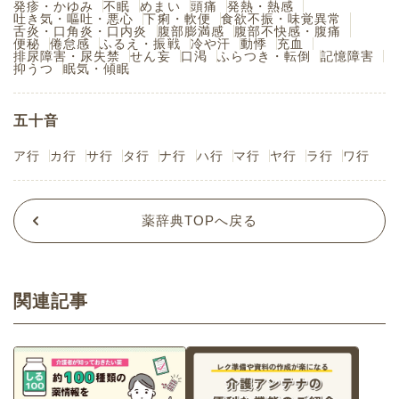
発疹・かゆみ
不眠
めまい
頭痛
発熱・熱感
吐き気・嘔吐・悪心
下痢・軟便
食欲不振・味覚異常
舌炎・口角炎・口内炎
腹部膨満感
腹部不快感・腹痛
便秘
倦怠感
ふるえ・振戦
冷や汗
動悸
充血
排尿障害・尿失禁
せん妄
口渇
ふらつき・転倒
記憶障害
抑うつ
眠気・傾眠
五十音
ア行
カ行
サ行
タ行
ナ行
ハ行
マ行
ヤ行
ラ行
ワ行
薬辞典TOPへ戻る
関連記事