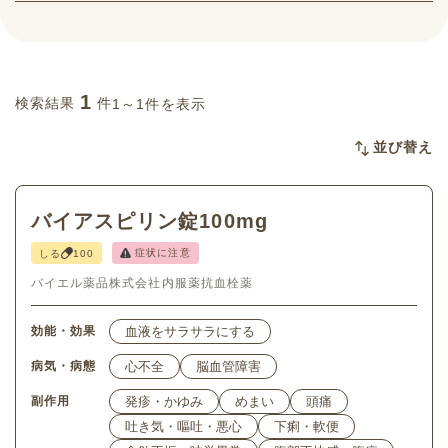
1
検索結果
件
1～1件を表示
並び替え
バイアスピリン錠100mg
症状に注意
しる
100
バイエル薬品株式会社
内服薬
抗血栓薬
効能・効果
血液をサラサラにする
病気・病態
心不全
脳血管障害
副作用
発疹・かゆみ
めまい
頭痛
吐き気・嘔吐・悪心
下痢・軟便