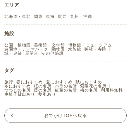
エリア
北海道・東北
関東
東海
関西
九州・沖縄
施設
公園・植物園
美術館・文学館
博物館・ミュージアム
遊園地・テーマパーク
動物園
水族館
神社・寺院
城・史跡
展望台
その他施設
タグ
旅行
春におすすめ
夏におすすめ
秋におすすめ
冬におすすめ
桜の名所
バラの名所
紫陽花の名所
つつじの名所
藤の名所
紅葉の名所
梅の名所
利用料無料
車椅子貸出あり
割引あり
おでかけTOPへ戻る