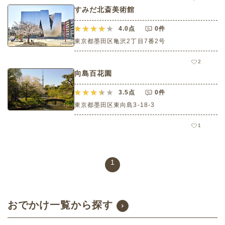
すみだ北斎美術館
4.0
点
0件
東京都墨田区亀沢2丁目7番2号
2
向島百花園
3.5
点
0件
東京都墨田区東向島3-18-3
1
1
おでかけ一覧から探す