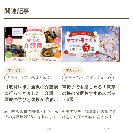
関連記事
マガジン
マガジン
…
…
介護サービス情報まとめ
関東おでかけスポットまとめ
【取材レポ】金沢の介護展
車椅子でも楽しめる！東京
に行ってきました！介護・
の梅の名所おすすめスポッ
医療の学びと体験が詰まっ
ト5選
た1日。
石川県金沢市で開催された「金
介護アンテナ編集部が現地で取
沢の介護展2026」を取材してき
材をした東京都内にあるおすす
ました。医師による人気講演か
めの梅の名所を５選紹介しま
ら、気軽に参加できるミニ講
す。見どころはもちろんのこと
0
1