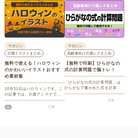
座、体験型の企業ブースまで、
バリアフリーの設備面について
介護・医療・健康の“学び・体
も紹介しているので、介護施設
験・相談”が一度にできる、見ど
などでの外出アクティビティの
ころ満載のイベントの様子をレ
事前チェックの際にぜひ参考に
ポートします。
してください。
マガジン
マガジン
…
介護イラストまとめ
高齢者向け介護レクまとめ
無料で使える！ハロウィン
【無料で印刷】ひらがなの
のかわいいイラストおすす
式の計算問題で脳トレ！
め素材集
「ひらがなの式の計算問題」は
ひらがなで書かれた式を計算す
10月31日はハロウィンです。こ
る問題です。想像力やワーキン
の記事では、介護アンテナで扱
グメモリのトレーニングとして
う高齢者向けイラスト素材か
1
も活用できる脳トレ問題です。
ら、ハロウィンにちなんだおば
zip
4
こちらは会員登録をすると無料
けやかぼちゃなどの素材をご紹
でプリントすることができるの
介します。いずれも万人受けす
でぜひご活用ください！
るデザインで背景は透明処理済
み。商用利用もOKなので制作に
ご活用ください。