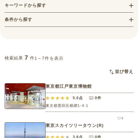
キーワードから探す
条件から探す
7
検索結果
件
1～7件を表示
並び替え
東京都江戸東京博物館
5.0
点
0件
東京都墨田区横網1-4-1
3
東京スカイツリータウン(R)
3.8
点
0件