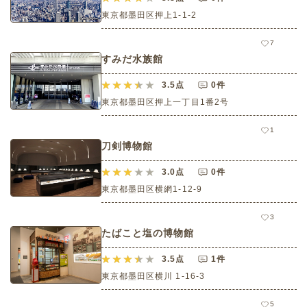
東京都墨田区押上1-1-2
7
すみだ水族館
3.5
点
0件
東京都墨田区押上一丁目1番2号
1
刀剣博物館
3.0
点
0件
東京都墨田区横網1-12-9
3
たばこと塩の博物館
3.5
点
1件
東京都墨田区横川 1-16-3
5