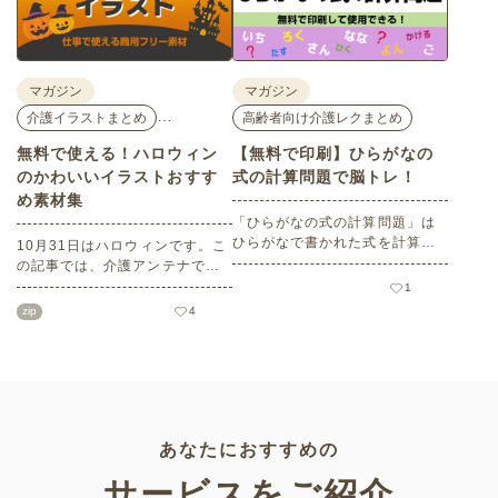
ポートします。
してください。
マガジン
マガジン
…
介護イラストまとめ
高齢者向け介護レクまとめ
無料で使える！ハロウィン
【無料で印刷】ひらがなの
のかわいいイラストおすす
式の計算問題で脳トレ！
め素材集
「ひらがなの式の計算問題」は
ひらがなで書かれた式を計算す
10月31日はハロウィンです。こ
る問題です。想像力やワーキン
の記事では、介護アンテナで扱
グメモリのトレーニングとして
う高齢者向けイラスト素材か
1
も活用できる脳トレ問題です。
ら、ハロウィンにちなんだおば
zip
4
こちらは会員登録をすると無料
けやかぼちゃなどの素材をご紹
でプリントすることができるの
介します。いずれも万人受けす
でぜひご活用ください！
るデザインで背景は透明処理済
み。商用利用もOKなので制作に
ご活用ください。
あなたにおすすめの
サービスをご紹介