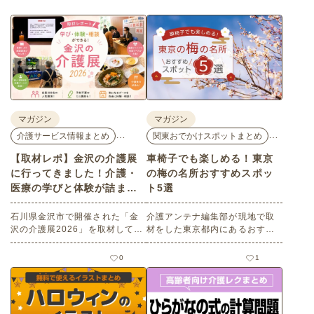
マガジン
マガジン
…
…
介護サービス情報まとめ
関東おでかけスポットまとめ
【取材レポ】金沢の介護展
車椅子でも楽しめる！東京
に行ってきました！介護・
の梅の名所おすすめスポッ
医療の学びと体験が詰まっ
ト5選
た1日。
石川県金沢市で開催された「金
介護アンテナ編集部が現地で取
沢の介護展2026」を取材してき
材をした東京都内にあるおすす
ました。医師による人気講演か
めの梅の名所を５選紹介しま
ら、気軽に参加できるミニ講
す。見どころはもちろんのこと
0
1
座、体験型の企業ブースまで、
バリアフリーの設備面について
介護・医療・健康の“学び・体
も紹介しているので、介護施設
験・相談”が一度にできる、見ど
などでの外出アクティビティの
ころ満載のイベントの様子をレ
事前チェックの際にぜひ参考に