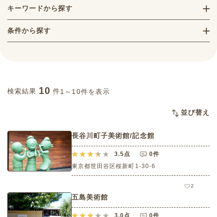
キーワードから探す
条件から探す
10
検索結果
件
1～10件を表示
並び替え
長谷川町子美術館/記念館
3.5
点
0件
東京都世田谷区桜新町1-30-6
2
五島美術館
3.0
点
0件