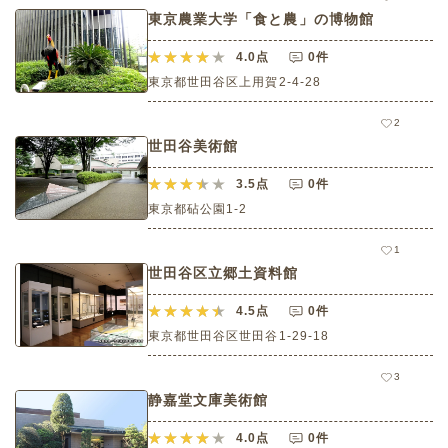
東京農業大学「食と農」の博物館
4.0
点
0件
東京都世田谷区上用賀2-4-28
2
世田谷美術館
3.5
点
0件
東京都砧公園1-2
1
世田谷区立郷土資料館
4.5
点
0件
東京都世田谷区世田谷1-29-18
3
静嘉堂文庫美術館
4.0
点
0件