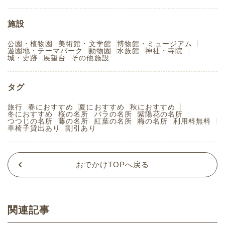
施設
公園・植物園
美術館・文学館
博物館・ミュージアム
遊園地・テーマパーク
動物園
水族館
神社・寺院
城・史跡
展望台
その他施設
タグ
旅行
春におすすめ
夏におすすめ
秋におすすめ
冬におすすめ
桜の名所
バラの名所
紫陽花の名所
つつじの名所
藤の名所
紅葉の名所
梅の名所
利用料無料
車椅子貸出あり
割引あり
おでかけTOPへ戻る
関連記事