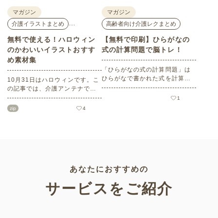
マガジン
マガジン
…
介護イラストまとめ
高齢者向け介護レクまとめ
無料で使える！ハロウィン
【無料で印刷】ひらがなの
のかわいいイラストおすす
式の計算問題で脳トレ！
め素材集
「ひらがなの式の計算問題」は
ひらがなで書かれた式を計算す
10月31日はハロウィンです。こ
る問題です。想像力やワーキン
の記事では、介護アンテナで扱
グメモリのトレーニングとして
う高齢者向けイラスト素材か
1
も活用できる脳トレ問題です。
ら、ハロウィンにちなんだおば
zip
4
こちらは会員登録をすると無料
けやかぼちゃなどの素材をご紹
でプリントすることができるの
介します。いずれも万人受けす
でぜひご活用ください！
るデザインで背景は透明処理済
み。商用利用もOKなので制作に
ご活用ください。
あなたにおすすめの
サービスをご紹介