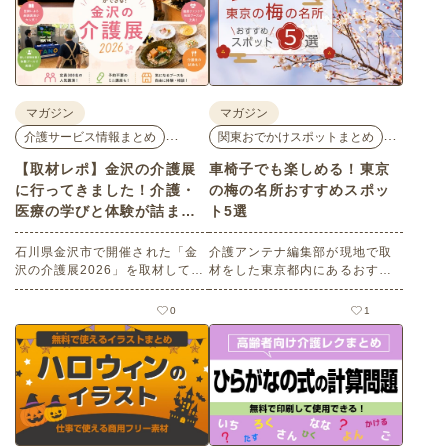
マガジン
マガジン
…
…
介護サービス情報まとめ
関東おでかけスポットまとめ
【取材レポ】金沢の介護展
車椅子でも楽しめる！東京
に行ってきました！介護・
の梅の名所おすすめスポッ
医療の学びと体験が詰まっ
ト5選
た1日。
石川県金沢市で開催された「金
介護アンテナ編集部が現地で取
沢の介護展2026」を取材してき
材をした東京都内にあるおすす
ました。医師による人気講演か
めの梅の名所を５選紹介しま
ら、気軽に参加できるミニ講
す。見どころはもちろんのこと
0
1
座、体験型の企業ブースまで、
バリアフリーの設備面について
介護・医療・健康の“学び・体
も紹介しているので、介護施設
験・相談”が一度にできる、見ど
などでの外出アクティビティの
ころ満載のイベントの様子をレ
事前チェックの際にぜひ参考に
ポートします。
してください。