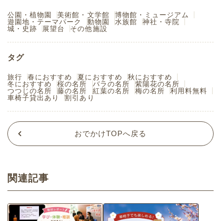
公園・植物園
美術館・文学館
博物館・ミュージアム
遊園地・テーマパーク
動物園
水族館
神社・寺院
城・史跡
展望台
その他施設
タグ
旅行
春におすすめ
夏におすすめ
秋におすすめ
冬におすすめ
桜の名所
バラの名所
紫陽花の名所
つつじの名所
藤の名所
紅葉の名所
梅の名所
利用料無料
車椅子貸出あり
割引あり
おでかけTOPへ戻る
関連記事