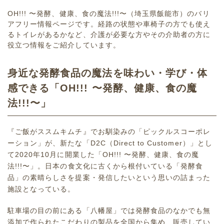
OH!!! 〜発酵、健康、食の魔法!!!〜（埼玉県飯能市）のバリ
アフリー情報ページです。経路の状態や車椅子の方でも使え
るトイレがあるかなど、介護が必要な方やその介助者の方に
役立つ情報をご紹介しています。
身近な発酵食品の魔法を味わい・学び・体
感できる「OH!!! 〜発酵、健康、食の魔
法!!!〜」
『ご飯がススムキムチ』でお馴染みの「ピックルスコーポレ
ーション」が、新たな「D2C（Direct to Customer）」とし
て2020年10月に開業した「OH!!! 〜発酵、健康、食の魔
法!!!〜」。日本の食文化に古くから根付いている「発酵食
品」の素晴らしさを提案・発信したいという思いの詰まった
施設となっている。
駐車場の目の前にある「八幡屋」では発酵食品のなかでも無
添加で作られたこだわりの製品を全国から集め、販売してい