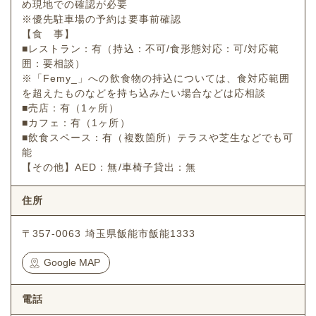
め現地での確認が必要
※優先駐車場の予約は要事前確認
【食 事】
■レストラン：有（持込：不可/食形態対応：可/対応範
囲：要相談）
※「Femy_」への飲食物の持込については、食対応範囲
を超えたものなどを持ち込みたい場合などは応相談
■売店：有（1ヶ所）
■カフェ：有（1ヶ所）
■飲食スペース：有（複数箇所）テラスや芝生などでも可
能
【その他】AED：無/車椅子貸出：無
住所
〒357-0063 埼玉県飯能市飯能1333
Google MAP
電話