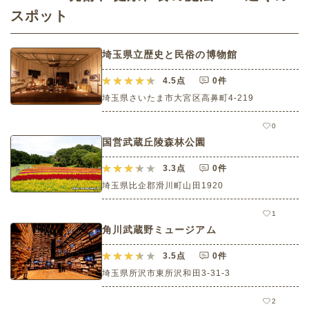
スポット
埼玉県立歴史と民俗の博物館
4.5
点
0件
埼玉県さいたま市大宮区高鼻町4-219
0
国営武蔵丘陵森林公園
3.3
点
0件
埼玉県比企郡滑川町山田1920
1
角川武蔵野ミュージアム
3.5
点
0件
埼玉県所沢市東所沢和田3-31-3
2