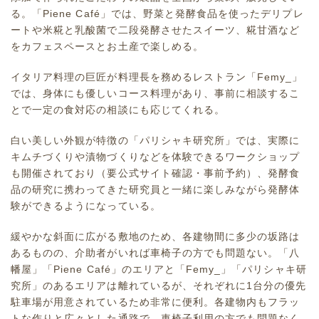
る。「Piene Café」では、野菜と発酵食品を使ったデリプレ
ートや米糀と乳酸菌で二段発酵させたスイーツ、糀甘酒など
をカフェスペースとお土産で楽しめる。
イタリア料理の巨匠が料理長を務めるレストラン「Femy_」
では、身体にも優しいコース料理があり、事前に相談するこ
とで一定の食対応の相談にも応じてくれる。
白い美しい外観が特徴の「パリシャキ研究所」では、実際に
キムチづくりや漬物づくりなどを体験できるワークショップ
も開催されており（要公式サイト確認・事前予約）、発酵食
品の研究に携わってきた研究員と一緒に楽しみながら発酵体
験ができるようになっている。
緩やかな斜面に広がる敷地のため、各建物間に多少の坂路は
あるものの、介助者がいれば車椅子の方でも問題ない。「八
幡屋」「Piene Café」のエリアと「Femy_」「パリシャキ研
究所」のあるエリアは離れているが、それぞれに1台分の優先
駐車場が用意されているため非常に便利。各建物内もフラッ
トな作りと広々とした通路で、車椅子利用の方でも問題なく