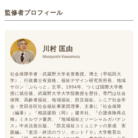
監修者プロフィール
川村 匡由
Masayoshi Kawamura
社会保障学者・武蔵野大学名誉教授。博士（早稲田大
学）、行政書士有資格、福祉デザイン研究所所長、地域
サロン「ぷらっと」主宰。1994年、つくば国際大学教
授に就任後、武蔵野大学大学院教授を歴任。専門は社会
保障、高齢者福祉、地域福祉、防災福祉。シニア社会学
会・世田谷区社会福祉事業団理事。主著に『社会保障
（編著）』『相談援助（同）』建帛社、『介護保険再点
検』ミネルヴァ書房、『地域福祉とソーシャルガバナン
ス』中央法規出版、『防災福祉コミュニティの形成 実
践編』『老活・終活のウソ、ホント７０』大学教育出