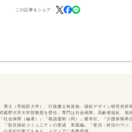
この記事をシェア：
。博士（早稲田大学）、行政書士有資格、福祉デザイン研究所所長
武蔵野大学大学院教授を歴任。専門は社会保障、高齢者福祉、地
『社会保障（編著）』『相談援助（同）』建帛社、『介護保険再
、『防災福祉コミュニティの形成 実践編』『老活・終活のウソ
。山岳紀行家でもあり、メディアに多数登場。