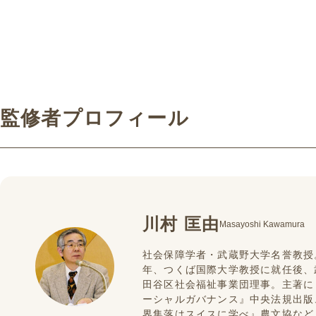
監修者プロフィール
川村 匡由
Masayoshi Kawamura
社会保障学者・武蔵野大学名誉教授
年、つくば国際大学教授に就任後、
田谷区社会福祉事業団理事。主著に
ーシャルガバナンス』中央法規出版
界集落はスイスに学べ』農文協など