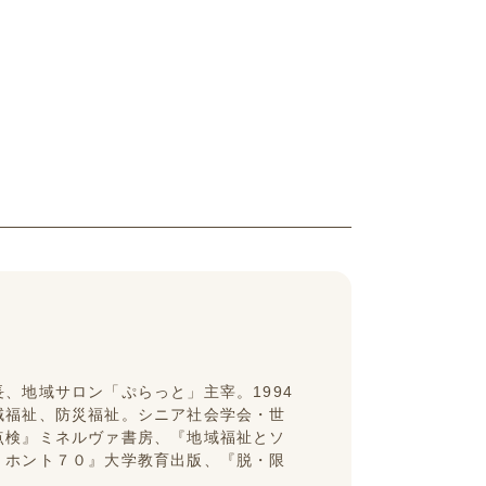
、地域サロン「ぷらっと」主宰。1994
域福祉、防災福祉。シニア社会学会・世
点検』ミネルヴァ書房、『地域福祉とソ
、ホント７０』大学教育出版、『脱・限