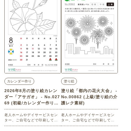
級）です。 関連キーワード：観
月・葉月・August・夏祭り・金
賞魚・水槽・魚・癒し・水辺生
魚すくい
物
カレンダー作り
塗り絵
2026年8月の塗り絵カレン
塗り絵「都内の花火大会」 -
ダー「アサガオ」 - No.027
No.00862 (上級/塗り絵の介
69 (初級/カレンダー作りの
護レク素材)
介護レク素材)
老人ホームやデイサービスセン
老人ホームやデイサービスセン
ター、ご自宅などで印刷してお
ター、ご自宅などで印刷してお
使いいただける無料の高齢者向
使いいただける無料の高齢者向
け介護レク素材 2026年8月の塗
け介護レク素材 塗り絵「都内の