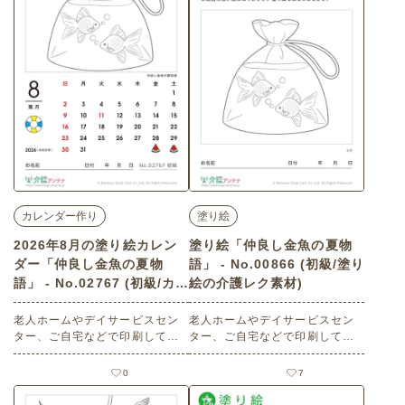
穂・昭和の風景
カレンダー作り
塗り絵
2026年8月の塗り絵カレン
塗り絵「仲良し金魚の夏物
ダー「仲良し金魚の夏物
語」 - No.00866 (初級/塗り
語」 - No.02767 (初級/カレ
絵の介護レク素材)
ンダー作りの介護レク素材)
老人ホームやデイサービスセン
老人ホームやデイサービスセン
ター、ご自宅などで印刷してお
ター、ご自宅などで印刷してお
使いいただける無料の高齢者向
使いいただける無料の高齢者向
け介護レク素材 2026年8月の塗
け介護レク素材 塗り絵「仲良し
0
7
り絵カレンダー「仲良し金魚の
金魚の夏物語」（塗り絵・初
夏物語」（カレンダー作り・初
級）です。 関連キーワード：八