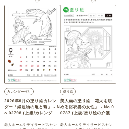
1
1
り絵カレンダー「アサガオ」
花火大会」（塗り絵・上級）で
（カレンダー作り・初級）で
す。 関連キーワード：八月・葉
す。 関連キーワード：朝顔・あ
月・August・夜空・打ち上げ
さがお・つる植物・園芸・花素
材・植物・庭
カレンダー作り
塗り絵
2026年9月の塗り絵カレン
美人画の塗り絵「花火を眺
ダー「縁起物の亀と鶴」 - N
める浴衣姿の女性」 - No.0
o.02798 (上級/カレンダー
0787 (上級/塗り絵の介護レ
作りの介護レク素材)
ク素材)
老人ホームやデイサービスセン
老人ホームやデイサービスセン