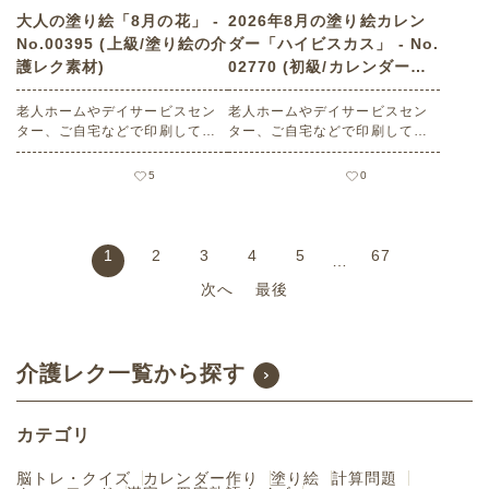
大人の塗り絵「8月の花」 -
2026年8月の塗り絵カレン
No.00395 (上級/塗り絵の介
ダー「ハイビスカス」 - No.
護レク素材)
02770 (初級/カレンダー作
りの介護レク素材)
老人ホームやデイサービスセン
老人ホームやデイサービスセン
ター、ご自宅などで印刷してお
ター、ご自宅などで印刷してお
使いいただける無料の高齢者向
使いいただける無料の高齢者向
け介護レク素材（塗り絵・上
け介護レク素材 2026年8月の塗
5
0
級）です。
り絵カレンダー「ハイビスカ
ス」（カレンダー作り・初級）
です。 関連キーワード：南国
花・観賞植物・花素材・装飾・
1
2
3
4
5
67
…
トロピカル
次へ
最後
介護レク一覧から探す
カテゴリ
脳トレ・クイズ
カレンダー作り
塗り絵
計算問題