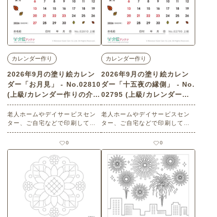
カレンダー作り
カレンダー作り
2026年9月の塗り絵カレン
2026年9月の塗り絵カレン
ダー「お月見」 - No.02810
ダー「十五夜の縁側」 - No.
(上級/カレンダー作りの介護
02795 (上級/カレンダー作
レク素材)
りの介護レク素材)
老人ホームやデイサービスセン
老人ホームやデイサービスセン
ター、ご自宅などで印刷してお
ター、ご自宅などで印刷してお
使いいただける無料の高齢者向
使いいただける無料の高齢者向
け介護レク素材 2026年9月の塗
け介護レク素材 2026年9月の塗
0
0
り絵カレンダー「お月見」（カ
り絵カレンダー「十五夜の縁
レンダー作り・上級）です。 関
側」（カレンダー作り・上級）
連キーワード：月見団子・満
です。 関連キーワード：満月・
月・名月・女の子・着物・スス
名月・尾花・ススキ・団子・お
キ・三方・お供え物・兎・障子
供え物・障子・兎・うさぎ