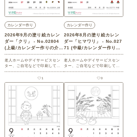
カレンダー作り
カレンダー作り
2026年9月の塗り絵カレン
2026年8月の塗り絵カレン
ダー「クリ」 - No.02804
ダー「ヒマワリ」 - No.027
(上級/カレンダー作りの介護
71 (中級/カレンダー作りの
レク素材)
介護レク素材)
老人ホームやデイサービスセン
老人ホームやデイサービスセン
ター、ご自宅などで印刷してお
ター、ご自宅などで印刷してお
使いいただける無料の高齢者向
使いいただける無料の高齢者向
け介護レク素材 2026年9月の塗
け介護レク素材 2026年8月の塗
1
0
り絵カレンダー「クリ」（カレ
り絵カレンダー「ヒマワリ」
ンダー作り・上級）です。 関連
（カレンダー作り・中級）で
キーワード：くり・栗・イガ・
す。 関連キーワード：ひまわ
毬・マロン・木の実・旬の味
り・サンフラワー・黄色花・大
覚・渋皮・山の幸
輪・花畑・自然素材・植物景色