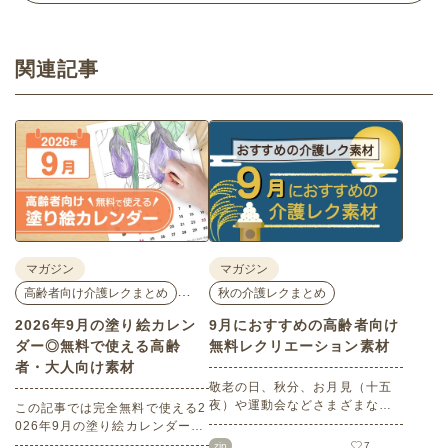
関連記事
マガジン
マガジン
…
高齢者向け介護レクまとめ
秋の介護レクまとめ
2026年9月の塗り絵カレン
9月におすすめの高齢者向け
ダー◎無料で使える高齢
無料レクリエーション素材
者・大人向け素材
敬老の日、秋分、お月見（十五
夜）や運動会などさまざまなイ
この記事では完全無料で使える2
ベント目白押しの9月。本記事で
026年9月の塗り絵カレンダーを
は9月にぜひチャレンジしていた
ご紹介します。人気で定番のお
zip
7