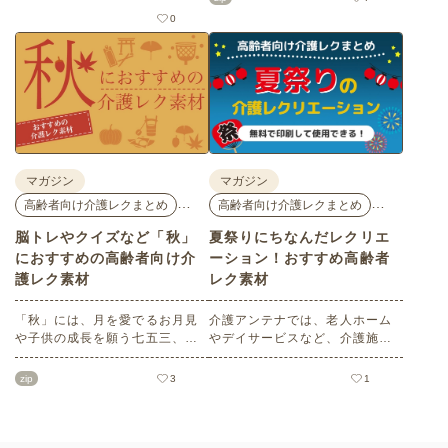
だきたい塗り絵や脳トレ、迷路
花モチーフのイラストや秋の思
0
などのレク素材を紹介します。
い出のイラストなど、使いやす
老人ホームやデイサービスでの
いレクリエーション素材満載で
レクリエーション、ご自宅での
す！商用フリーで無料のためお
趣味のお時間などさまざまなシ
気軽にさまざまなシーンでお使
ーンでぜひご活用ください。
いいただけます。
マガジン
マガジン
…
…
高齢者向け介護レクまとめ
高齢者向け介護レクまとめ
脳トレやクイズなど「秋」
夏祭りにちなんだレクリエ
におすすめの高齢者向け介
ーション！おすすめ高齢者
護レク素材
レク素材
「秋」には、月を愛でるお月見
介護アンテナでは、老人ホーム
や子供の成長を願う七五三、深
やデイサービスなど、介護施設
まる秋を鑑賞する紅葉狩りな
で使える高齢者向けレクリエー
ど、心を和ませるイベントがた
ション素材をたくさんご用意し
zip
3
1
くさんあります。今回は介護ア
ています。今回はそのなかか
ンテナオリジナルの秋におすす
ら、「夏祭り」にちなんだ塗り
めの高齢者向け介護レク素材を
絵や脳トレ・クイズをセレク
ご紹介します。窓越しに、色づ
ト。会員の方はすべて無料でご