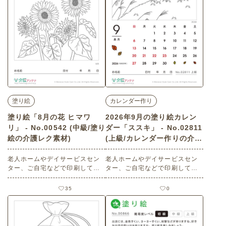
塗り絵
カレンダー作り
塗り絵「8月の花 ヒマワ
2026年9月の塗り絵カレン
リ」 - No.00542 (中級/塗り
ダー「ススキ」 - No.02811
絵の介護レク素材)
(上級/カレンダー作りの介護
レク素材)
老人ホームやデイサービスセン
老人ホームやデイサービスセン
ター、ご自宅などで印刷してお
ター、ご自宅などで印刷してお
使いいただける無料の高齢者向
使いいただける無料の高齢者向
け介護レク素材（塗り絵・中
け介護レク素材 2026年9月の塗
35
0
級）です。
り絵カレンダー「ススキ」（カ
レンダー作り・上級）です。 関
連キーワード：尾花・野原・草
原・子供・高原・丘・散策・