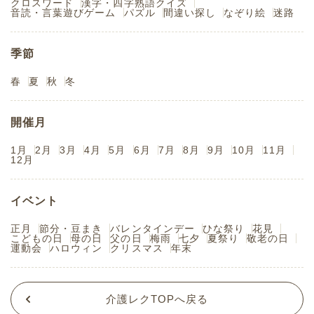
クロスワード
漢字・四字熟語クイズ
音読・言葉遊びゲーム
パズル
間違い探し
なぞり絵
迷路
季節
春
夏
秋
冬
開催月
1月
2月
3月
4月
5月
6月
7月
8月
9月
10月
11月
12月
イベント
正月
節分・豆まき
バレンタインデー
ひな祭り
花見
こどもの日
母の日
父の日
梅雨
七夕
夏祭り
敬老の日
運動会
ハロウィン
クリスマス
年末
介護レクTOPへ戻る