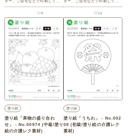
ター、ご自宅などで印刷してお
ター、ご自宅などで印刷してお
使いいただける無料の高齢者向
使いいただける無料の高齢者向
け介護レク素材 2026年9月の塗
け介護レク素材 美人画の塗り絵
0
12
り絵カレンダー「縁起物の亀と
「花火を眺める浴衣姿の女性」
鶴」（カレンダー作り・上級）
（塗り絵・上級）です。 関連キ
です。 関連キーワード：蓑亀・
ーワード：８月・八月・葉月・
梅・松・吉祥文様・長寿・和
和装
柄・瑞祥・祝い事・慶び
塗り絵
塗り絵
塗り絵「果物の盛り合わ
塗り絵「うちわ」 - No.002
せ」 - No.00974 (中級/塗り
08 (初級/塗り絵の介護レク
絵の介護レク素材)
素材)