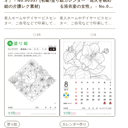
オ」 - No.00557 (初級/塗り
絵カレンダー「花火を眺め
絵の介護レク素材)
る浴衣姿の女性」 - No.027
86 (上級/カレンダー作りの
老人ホームやデイサービスセン
介護レク素材)
老人ホームやデイサービスセン
ター、ご自宅などで印刷してお
ター、ご自宅などで印刷してお
使いいただける無料の高齢者向
使いいただける無料の高齢者向
け介護レク素材（塗り絵・初
け介護レク素材 2026年8月の美
25
0
級）です。
人画の塗り絵カレンダー「花火
を眺める浴衣姿の女性」（カレ
ンダー作り・上級）です。 関連
キーワード：うちわ・浴衣・人
物・鑑賞・光景・夜・女性
塗り絵
カレンダー作り