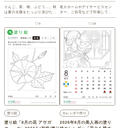
りんご、梨、桃、ぶどう…。秋
老人ホームやデイサービスセン
は夏の太陽をたっぷり浴びた、
ター、ご自宅などで印刷してお
さまざまな果物が収穫されま
使いいただける無料の高齢者向
す。塗り絵を楽しみましょう。
け介護レク素材（塗り絵・初
0
16
老人ホームやデイサービスセン
級）です。
ター、ご自宅などで印刷してお
使いいただける無料の高齢者向
け介護レク素材 塗り絵「果物の
盛り合わせ」（塗り絵・中級）
です。 関連キーワード：フルー
ツ・果実・ぶどう・りんご・
梨・ざる・食卓・旬の味覚・デ
ザート・紅葉
塗り絵
カレンダー作り
塗り絵「8月の花 アサガ
2026年8月の美人画の塗り