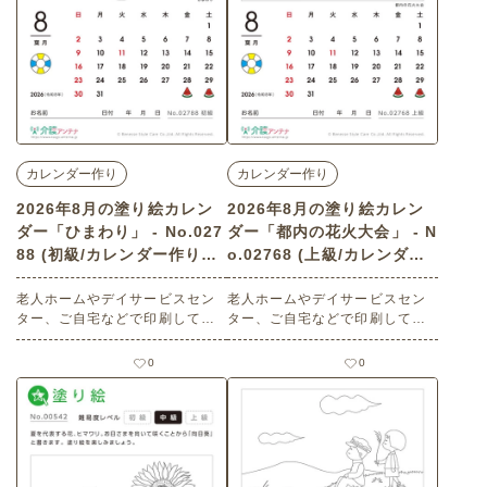
カレンダー作り
カレンダー作り
2026年8月の塗り絵カレン
2026年8月の塗り絵カレン
ダー「ひまわり」 - No.027
ダー「都内の花火大会」 - N
88 (初級/カレンダー作りの
o.02768 (上級/カレンダー
介護レク素材)
作りの介護レク素材)
老人ホームやデイサービスセン
老人ホームやデイサービスセン
ター、ご自宅などで印刷してお
ター、ご自宅などで印刷してお
使いいただける無料の高齢者向
使いいただける無料の高齢者向
け介護レク素材 2026年8月の塗
け介護レク素材 2026年8月の塗
0
0
り絵カレンダー「ひまわり」
り絵カレンダー「都内の花火大
（カレンダー作り・初級）で
会」（カレンダー作り・上級）
す。 関連キーワード：向日葵・
です。 関連キーワード：ビル
ヒマワリ・サンフラワー・花・
群・都会・打上演出・夜景・光
植物・自然・装飾・マンダラ
景・大規模イベント