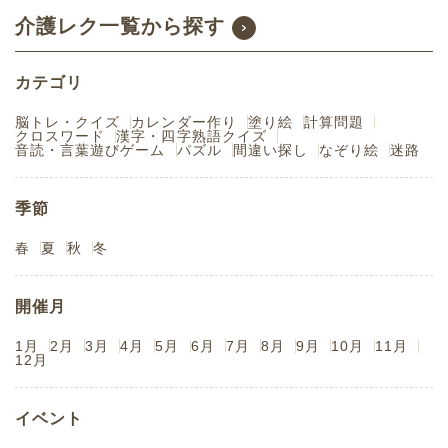
介護レク一覧から探す
カテゴリ
脳トレ・クイズ
カレンダー作り
塗り絵
計算問題
クロスワード
漢字・四字熟語クイズ
音読・言葉遊びゲーム
パズル
間違い探し
なぞり絵
迷路
季節
春
夏
秋
冬
開催月
1月
2月
3月
4月
5月
6月
7月
8月
9月
10月
11月
12月
イベント