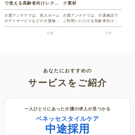
で使える高齢者向けレク素
ク素材
材
介護アンテナでは、老人ホーム
介護アンテナでは、介護施設で
やデイサービスなどの介護施設
ご利用いただける高齢者向けレ
でご利用いただける高齢者向け
ク素材を多数ご用意していま
レク素材を多数ご用意していま
す。今回はそのなかから、春の
2
1
す。今回はそのなかから、「こ
レクリエーションにぴったりな
どもの日」にちなんだ素材をピ
「お花見」に関連したものをピ
ックアップしてご紹介。会員の
ックアップしました。会員の方
方はすべて無料・無制限でご利
は無料でお使いいただけます。
用いただけます。
あなたにおすすめの
サービスをご紹介
一人ひとりにあった介護の求人が見つかる
ベネッセスタイルケア
中途採用