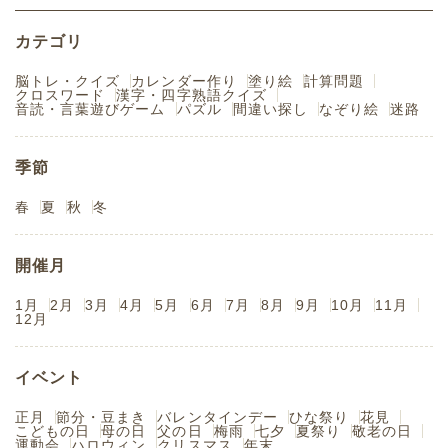
カテゴリ
脳トレ・クイズ
カレンダー作り
塗り絵
計算問題
クロスワード
漢字・四字熟語クイズ
音読・言葉遊びゲーム
パズル
間違い探し
なぞり絵
迷路
季節
春
夏
秋
冬
開催月
1月
2月
3月
4月
5月
6月
7月
8月
9月
10月
11月
12月
イベント
正月
節分・豆まき
バレンタインデー
ひな祭り
花見
こどもの日
母の日
父の日
梅雨
七夕
夏祭り
敬老の日
運動会
ハロウィン
クリスマス
年末