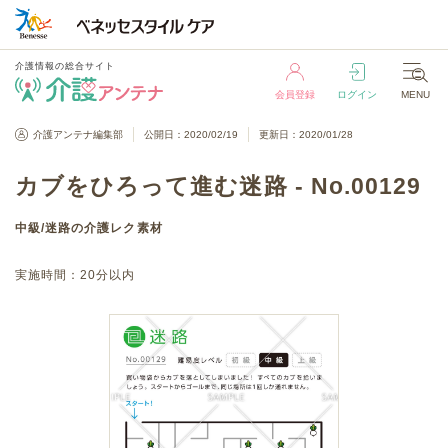
介護情報の総合サイト
会員登録
ログイン
MENU
介護情報の総合サイト
介護アンテナ編集部
公開日：2020/02/19
更新日：2020/01/28
会員登録
ログイン
MENU
カブをひろって進む迷路 - No.00129
中級
/
迷路
の介護レク素材
実施時間：
20分以内