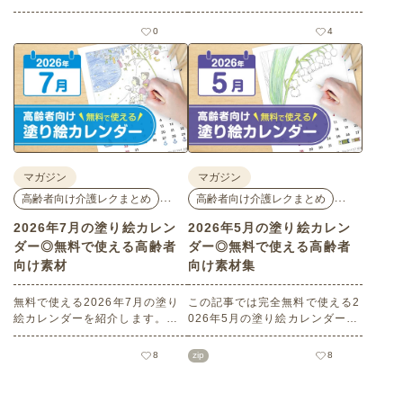
ご紹介します。人気で定番のお
ご紹介します。人気で定番のお
花モチーフのイラストや秋の思
花モチーフのイラストや夏の思
0
4
い出のイラストなど、使いやす
い出のイラストなど、使いやす
いレクリエーション素材満載で
い素材満載です！商用フリーで
す！商用フリーで無料のためお
無料のためお気軽にさまざまな
気軽にさまざまなシーンでお使
シーンでお使いいただけます。
いいただけます。
マガジン
マガジン
…
…
高齢者向け介護レクまとめ
高齢者向け介護レクまとめ
2026年7月の塗り絵カレン
2026年5月の塗り絵カレン
ダー◎無料で使える高齢者
ダー◎無料で使える高齢者
向け素材
向け素材集
無料で使える2026年7月の塗り
この記事では完全無料で使える2
絵カレンダーを紹介します。子
026年5月の塗り絵カレンダーを
どもから高齢者までどなたでも
ご紹介します。こどもの日や母
お使いいただけて、花や植物な
の日などの季節感を感じられる
8
zip
8
どの人気モチーフもあり、簡単
塗り絵が満載です！商用フリー
なものから大人の塗り絵など難
でさまざまなシーンで無制限で
易度も選べます！当サイトでし
お使いいただけます。