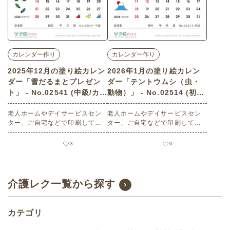
カレンダー作り
カレンダー作り
2025年12月の塗り絵カレン
2026年1月の塗り絵カレン
ダー「雪だるまとプレゼン
ダー「テントウムシ（虫・
ト」 - No.02541 (中級/カレ
動物）」 - No.02514 (初級/
ンダー作りの介護レク素材)
カレンダー作りの介護レク
老人ホームやデイサービスセン
素材)
老人ホームやデイサービスセン
ター、ご自宅などで印刷してお
ター、ご自宅などで印刷してお
使いいただける無料の高齢者向
使いいただける無料の高齢者向
け介護レク素材 2025年12月の
け介護レク素材 2026年1月の塗
3
0
塗り絵カレンダー「雪だるまと
り絵カレンダー「テントウムシ
プレゼント」（カレンダー作
（虫・動物）」（カレンダー作
り・中級）です。 関連キーワー
り・初級）です。 関連キーワー
ド：十二月・師走・Decembe
ド：一月・睦月・January・１
介護レク一覧から探す
r・１２月・プレゼント・雪ダル
月・天道虫・てんとう虫
マ・クリスマスイブ
カテゴリ