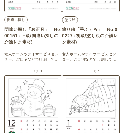
間違い探し
塗り絵
間違い探し「お正月」 - No.
塗り絵「手ぶくろ」 - No.0
00151 (上級/間違い探しの
0227 (初級/塗り絵の介護レ
介護レク素材)
ク素材)
老人ホームやデイサービスセン
老人ホームやデイサービスセン
ター、ご自宅などで印刷してお
ター、ご自宅などで印刷してお
使いいただける無料の高齢者向
使いいただける無料の高齢者向
け介護レク素材（間違い探し・
け介護レク素材（塗り絵・初
12
3
上級）です。
級）です。