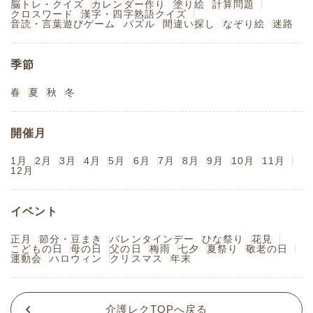
脳トレ・クイズ
カレンダー作り
塗り絵
計算問題
クロスワード
漢字・四字熟語クイズ
音読・言葉遊びゲーム
パズル
間違い探し
なぞり絵
迷路
季節
春
夏
秋
冬
開催月
1月
2月
3月
4月
5月
6月
7月
8月
9月
10月
11月
12月
イベント
正月
節分・豆まき
バレンタインデー
ひな祭り
花見
こどもの日
母の日
父の日
梅雨
七夕
夏祭り
敬老の日
運動会
ハロウィン
クリスマス
年末
介護レクTOPへ戻る